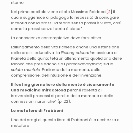
ritorno.
Nel primo capitolo viene citato Massimo Baldacci
[2]
il
quale suggerisce al pdagogo la necessità di coniugare
la teoria con la prassi: la teoria senza prassi è vuota, così
come la prassi senza teoria è cieca”.
La conoscenza contemplativa deve farsi attiva.
Lallungamento della vita richiede anche una estensione
della prassi educativa. La
lifelong education
assicura al
Pianeta della quinta/età un allenamento quotidiano delle
facoltà che presiedono sia i
potenziali
cognitivi
, sia la
salute mentale
. Parliamo della memoria, della
comprensione, dell’intuizione e dell’invenzione.
Il footing giornaliero della mente è sicuramente
una medicina miracolosa
perché rallenta gli
irreversibili processi di perdita della memoria e delle
connessioni nuroniche” (p. 22).
Le metafore di Frabboni
Uno dei pregi di questo libro di Frabboni è la ricchezza di
metafore