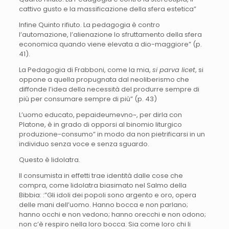
cattivo gusto e la massificazione della sfera estetica”
Infine Quinto rifiuto. La pedagogia è contro
l’automazione, l’alienazione lo sfruttamento della sfera
economica quando viene elevata a dio-maggiore” (p.
41).
La Pedagogia di Frabboni, come la mia,
si parva licet
, si
oppone a quella propugnata dal neoliberismo che
diffonde l’idea della necessità del produrre sempre di
più per consumare sempre di più” (p. 43)
L’uomo educato, pepaideumevno~, per dirla con
Platone, è in grado di opporsi al binomio liturgico
produzione-consumo” in modo da non pietrificarsi in un
individuo senza voce e senza sguardo.
Questo è lidolatra.
Il consumista in effetti trae identità dalle cose che
compra, come lidolatra biasimato nel Salmo della
Bibbia: :”Gli idoli dei popoli sono argento e oro, opera
delle mani dell’uomo. Hanno bocca e non parlano;
hanno occhi e non vedono; hanno orecchi e non odono;
non c’è respiro nella loro bocca. Sia come loro chi li