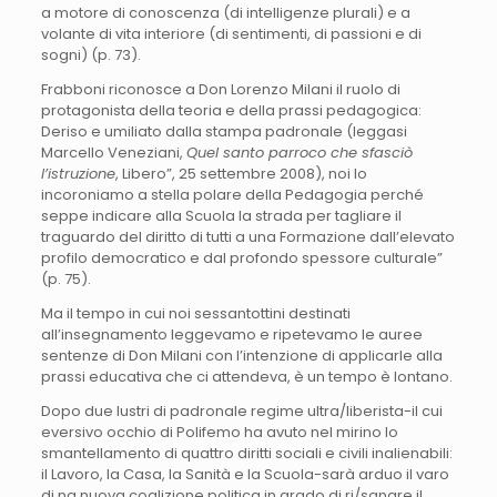
a motore di conoscenza (di intelligenze plurali) e a
volante di vita interiore (di sentimenti, di passioni e di
sogni) (p. 73).
Frabboni riconosce a Don Lorenzo Milani il ruolo di
protagonista della teoria e della prassi pedagogica:
Deriso e umiliato dalla stampa padronale (leggasi
Marcello Veneziani,
Quel santo parroco che sfasciò
l’istruzione
, Libero”, 25 settembre 2008), noi lo
incoroniamo a stella polare della Pedagogia perché
seppe indicare alla Scuola la strada per tagliare il
traguardo del diritto di tutti a una Formazione dall’elevato
profilo democratico e dal profondo spessore culturale”
(p. 75).
Ma il tempo in cui noi sessantottini destinati
all’insegnamento leggevamo e ripetevamo le auree
sentenze di Don Milani con l’intenzione di applicarle alla
prassi educativa che ci attendeva, è un tempo è lontano.
Dopo due lustri di padronale regime ultra/liberista-il cui
eversivo occhio di Polifemo ha avuto nel mirino lo
smantellamento di quattro diritti sociali e civili inalienabili:
il Lavoro, la Casa, la Sanità e la Scuola-sarà arduo il varo
di na nuova coalizione politica in grado di ri/sanare il