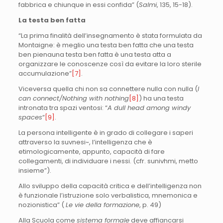
fabbrica e chiunque in essi confida” (
Salmi
, 135, 15-18).
La testa ben fatta
“La prima finalità dell’insegnamento è stata formulata da
Montaigne: è meglio una testa ben fatta che una testa
ben pienauna testa ben fatta è una testa atta a
organizzare le conoscenze così da evitare la loro sterile
accumulazione”
[7]
.
Viceversa quella chi non sa connettere nulla con nulla (
I
can connect/Nothing with nothing
[8]
) ha una testa
intronata tra spazi ventosi: “
A dull head among windy
spaces
“
[9]
.
La persona intelligente è in grado di collegare i saperi
attraverso la suvnesi~, l’intelligenza che è
etimologicamente, appunto, capacità di fare
collegamenti, di individuare i nessi. (cfr. sunivhmi, metto
insieme”).
Allo sviluppo della capacità critica e dell’intelligenza non
è funzionale l’istruzione solo verbalistica, mnemonica e
nozionistica” (
Le vie della formazione
, p. 49)
Alla Scuola come
sistema formale
deve affiancarsi