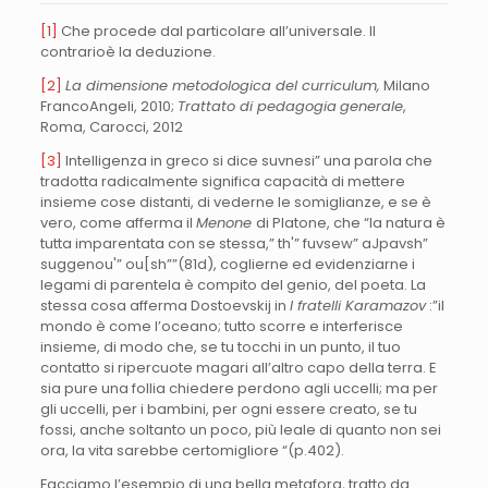
[1]
Che procede dal particolare all’universale. Il
contrarioè la deduzione.
[2]
La dimensione metodologica del curriculum,
Milano
FrancoAngeli, 2010;
Trattato di pedagogia
generale
,
Roma, Carocci, 2012
[3]
Intelligenza in greco si dice suvnesi” una parola che
tradotta radicalmente significa capacità di mettere
insieme cose distanti, di vederne le somiglianze, e se è
vero, come afferma il
Menone
di Platone, che “la natura è
tutta imparentata con se stessa,” th'” fuvsew” aJpavsh”
suggenou'” ou[sh””(81d), coglierne ed evidenziarne i
legami di parentela è compito del genio, del poeta. La
stessa cosa afferma Dostoevskij in
I fratelli Karamazov
:”il
mondo è come l’oceano; tutto scorre e interferisce
insieme, di modo che, se tu tocchi in un punto, il tuo
contatto si ripercuote magari all’altro capo della terra. E
sia pure una follia chiedere perdono agli uccelli; ma per
gli uccelli, per i bambini, per ogni essere creato, se tu
fossi, anche soltanto un poco, più leale di quanto non sei
ora, la vita sarebbe certomigliore “(p.402).
Facciamo l’esempio di una bella metafora, tratto da