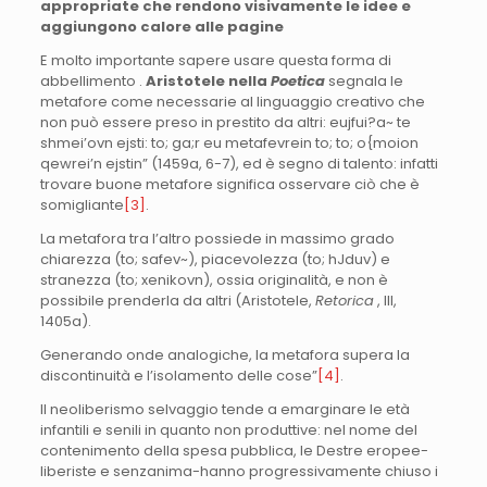
appropriate che rendono visivamente le idee e
aggiungono calore alle pagine
E molto importante sapere usare questa forma di
abbellimento .
Aristotele nella
Poetica
segnala le
metafore come necessarie al linguaggio creativo che
non può essere preso in prestito da altri: eujfui?a~ te
shmei’ovn ejsti: to; ga;r eu metafevrein to; to; o{moion
qewrei’n ejstin” (1459a, 6-7), ed è segno di talento: infatti
trovare buone metafore significa osservare ciò che è
somigliante
[3]
.
La metafora tra l’altro possiede in massimo grado
chiarezza (to; safev~), piacevolezza (to; hJduv) e
stranezza (to; xenikovn), ossia originalità, e non è
possibile prenderla da altri (Aristotele,
Retorica
, III,
1405a).
Generando onde analogiche, la metafora supera la
discontinuità e l’isolamento delle cose”
[4]
.
Il neoliberismo selvaggio tende a emarginare le età
infantili e senili in quanto non produttive: nel nome del
contenimento della spesa pubblica, le Destre eropee-
liberiste e senzanima-hanno progressivamente chiuso i