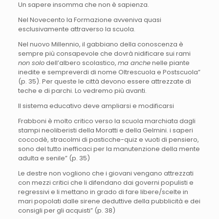
Un sapere insomma che non è sapienza.
Nel Novecento la Formazione avveniva quasi
esclusivamente attraverso la scuola.
Nel nuovo Millennio, il gabbiano della conoscenza è
sempre più consapevole che dovrà nidificare sui rami
non solo
dell’albero scolastico,
ma anche
nelle piante
inedite e sempreverdi di nome Oltrescuola e Postscuola”
(p. 35). Per queste le città devono essere attrezzate di
teche e di parchi. Lo vedremo più avanti.
Il sistema educativo deve ampliarsi e modificarsi
Frabboni è molto critico verso la scuola marchiata dagli
stampi neoliberisti della Moratti e della Gelmini. i saperi
coccodè, stracolmi di pasticche-quiz e vuoti di pensiero,
sono del tutto inefficaci per la manutenzione della mente
adulta e senile” (p. 35)
Le destre non vogliono che i giovani vengano attrezzati
con mezzi critici che li difendano dai governi populisti e
regressivi e li mettano in grado di fare libere/scelte in
mari popolati dalle sirene deduttive della pubblicità e dei
consigli per gli acquisti” (p. 38)