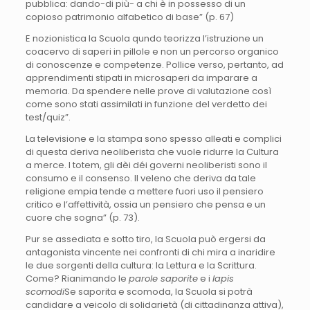
pubblica: dando-di più- a chi è in possesso di un
copioso patrimonio alfabetico di base” (p. 67)
E nozionistica la Scuola qundo teorizza l’istruzione un
coacervo di saperi in pillole e non un percorso organico
di conoscenze e competenze. Pollice verso, pertanto, ad
apprendimenti stipati in microsaperi da imparare a
memoria. Da spendere nelle prove di valutazione così
come sono stati assimilati in funzione del verdetto dei
test/quiz”.
La televisione e la stampa sono spesso alleati e complici
di questa deriva neoliberista che vuole ridurre la Cultura
a merce. I totem, gli dèi déi governi neoliberisti sono il
consumo e il consenso. Il veleno che deriva da tale
religione empia tende a mettere fuori uso il pensiero
critico e l’affettività, ossia un pensiero che pensa e un
cuore che sogna” (p. 73).
Pur se assediata e sotto tiro, la Scuola può ergersi da
antagonista vincente nei confronti di chi mira a inaridire
le due sorgenti della cultura: la Lettura e la Scrittura.
Come? Rianimando le
parole saporite
e i
lapis
scomodi
Se saporita e scomoda, la Scuola si potrà
candidare a veicolo di solidarietà (di cittadinanza attiva),