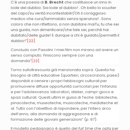
C’è una poesia di
B. Brecht
che costituisce un inno in
lode del dubbio: Sia lode al dubbio!…Oh bello lo scuoter
del capo/su verità incontestabili!/Oh il coraggioso
medico che cura/lammalato senza speranza!…Sono
coloro che non riflettono, a non dubitare maiTu, tu che sei
una guida, non dimenticare/che tale sei, perché hai
dubitato/delle guide! E dunque a chi è guidato/permetti il
dubbio!”
[22]
.
Concludo con Pasolini: I miei film non mirano ad avere un
senso compiuto. Finiscono sempre con una
domanda”
[23]
.
Torno sulloltrescuola già menzionata sopra. Questa ha
bisogno di città educative (quartieri, circoscrizioni, paesi)
disponibili a censire i propri fabbisogni culturali per
promuovere diffuse opportunità curricolari per l’infanzia
e per l’adolescenza: laboratori, atelier, campi-gioco e
spazi culturali. Questi ultimi in guisa di Teche: biblioteche,
pinacoteche, museoteche, musicoteche, mediateche et
al. Tutto con l’obiettivo di rispondere, per l’intero arco
dell’anno, alla domanda di aggregazione e di
formazione delle giovani generazioni” (p. 97).
Il modello pedagogico è quello del
full time
che opta per