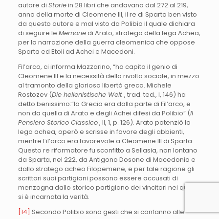
autore di
Storie
in 28 libri che andavano dal 272 al 219,
anno della morte di Cleomene III, il re di Sparta ben visto
da questo autore e mal visto da Polibio il quale dichiara
di seguire le
Memorie
di Arato, stratego della lega Achea,
per la narrazione della guerra cleomenica che oppose
Sparta ed Etoli ad Achei e Macedoni.
Fil’arco, ci informa Mazzarino, “ha capito il genio di
Cleomene III e la necessità della rivolta sociale, in mezzo
al tramonto della gloriosa libertà greca. Michele
Rostozev (
Die hellenistische Welt
, trad. ted., I, 146) ha
detto benissimo:”la Grecia era dalla parte di Fil’arco, e
non da quella di Arato e degli Achei difesi da Polibio” (
Il
Pensiero Storico Classico
, II, 1, p. 126). Arato potenziò la
lega achea, operò e scrisse in favore degli abbienti,
mentre Fil’arco era favorevole a Cleomene III di Sparta.
Questo re riformatore fu sconfitto a Sellasia, non lontano
da Sparta, nel 222, da Antigono Dosone di Macedonia e
dallo stratego acheo Filopemene, e per tale ragione gli
scrittori suoi partigiani possono essere accusati di
menzogna dallo storico partigiano dei vincitori nei quali
si è incarnata la verità.
[14]
Secondo Polibio sono gesti che si confanno alle