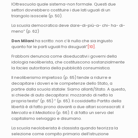
lOltrescuola quale sistema-non formale. Questi due
settori dovrebbero costituire i due lati uguali di un
triangolo isoscele (p. 50).
La scuola democratica deve dare-di-più-a- chi- ha- di-
meno” (p. 62)
Don Milani
ha scritto: non c’è nulla che sia ingiusto
quanto far le parti uguali fra disuguali”
[10]
.
Frabboni denuncia come diseducativi i governi della
idologia neoliberista, che costituiscono sostanzialmente
la
facies
autoritaria della pubblicità consumistica.
Il neoliberismo impietoso (p. 65) tende a ridurre e
decapitare i doveri e le competenze dello Stato, a
partire dalla scuola statale: Siamo allanti/Stato. A questo,
si chiede di auto decapitarsi: mozzando di netto la
propria testa” (p. 65) ” (p. 65). Il cosiddetto Partito della
libertà è di fatto prono davanti a due altari sconsacrati: il
Mercato
e il
Mediatico
(p. 66). E di fatto un servo del
capitalismo selvaggio e disumano.
La scuola neoloberista è classista quando teorizza la
selezione come compito primario dell’istruzione