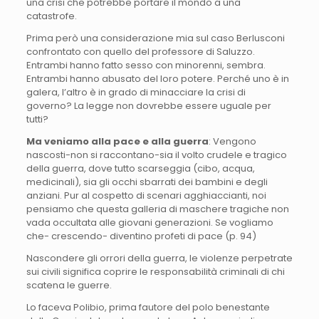
una crisi che potrebbe portare il mondo a una
catastrofe.
Prima però una considerazione mia sul caso Berlusconi
confrontato con quello del professore di Saluzzo.
Entrambi hanno fatto sesso con minorenni, sembra.
Entrambi hanno abusato del loro potere. Perché uno è in
galera, l’altro è in grado di minacciare la crisi di
governo? La legge non dovrebbe essere uguale per
tutti?
Ma veniamo alla pace e alla guerra
: Vengono
nascosti-non si raccontano-sia il volto crudele e tragico
della guerra, dove tutto scarseggia (cibo, acqua,
medicinali), sia gli occhi sbarrati dei bambini e degli
anziani. Pur al cospetto di scenari agghiaccianti, noi
pensiamo che questa galleria di maschere tragiche non
vada occultata alle giovani generazioni. Se vogliamo
che- crescendo- diventino profeti di pace (p. 94)
Nascondere gli orrori della guerra, le violenze perpetrate
sui civili significa coprire le responsabilità criminali di chi
scatena le guerre.
Lo faceva Polibio, prima fautore del polo benestante