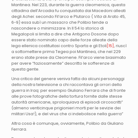
Mantinea. Nel 223, durante la guerra cleomenica, questa
cittadina dell’Arcadia fu conquistata dai Macedoni alleati
degli Achei: secondo Fil’arco e Plutarco (
Vita
di Arato 45,
6-9) essa subì un massacro che Polibio tende a
nascondere o minimizzare. In II 54 lo storico di
Megalopoli si limita a dire che Antigono Dosone dopo
essere stato nominato capo delle forze alleate della
lega ellenica costituitasi contro Sparta e gli Etoli
[15]
, riuscì
a sottomettere prima Tegea poi Mantinea, che nel 229
erano state prese da Cleomene. Fil’arco viene biasimato
per avere “faziosamente” descritto le sofferenze di
questa gente.
Una critica del genere veniva fatta da alcuni personaggi
della nostra televisione a chi raccontava gli orrori della
guerra in Iraq: per esempio Giuliano Ferrara che di fronte
alle prove fotografiche della tortura fornite dalle stesse
autorità americane, sproloquiava di episodi circoscritti”
(almeno venticinque prigionieri morti per le sevizie dei
militari Usa!), e del virus che ci indebolisce nella guerra”
Altra cosa è comunque, ovviamente, Polibio da Giuliano
Ferrara.