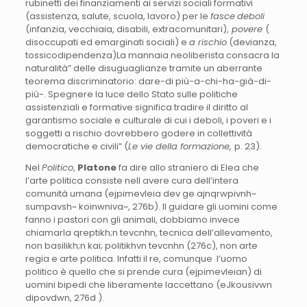
rubinetti dei finanziamenti ai servizi sociali formativi
(assistenza, salute, scuola, lavoro) per le
fasce
deboli
(infanzia, vecchiaia, disabili, extracomunitari),
povere
(
disoccupati ed emarginati sociali) e
a rischio
(devianza,
tossicodipendenza)La mannaia neoliberista consacra la
naturalità” delle disuguaglianze tramite un aberrante
teorema discriminatorio: dare-di più-a-chi-ha-già-di-
più-. Spegnere la luce dello Stato sulle politiche
assistenziali e formative significa tradire il diritto al
garantismo sociale e culturale di cui i deboli, i poveri e i
soggetti a rischio dovrebbero godere in collettività
democratiche e civili” (
Le vie della formazione,
p. 23).
Nel
Politico
,
Platone
fa dire allo straniero di Elea che
l’arte politica consiste nell avere cura dell’intera
comunità umana (ejpimevleia dev ge ajnqrwpivnh~
sumpavsh~ koinwniva~, 276b). Il guidare gli uomini come
fanno i pastori con gli animali, dobbiamo invece
chiamarla qreptikh;n tevcnhn, tecnica dell’allevamento,
non basilikh;n kai; politikhvn tevcnhn (276c), non arte
regia e arte politica. Infatti il re, comunque l’uomo
politico è quello che si prende cura (ejpimevleian) di
uomini bipedi che liberamente laccettano (eJkousivwn
dipovdwn, 276d ).