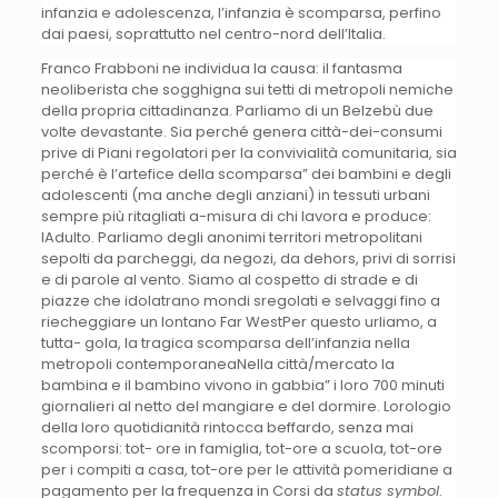
infanzia e adolescenza, l’infanzia è scomparsa, perfino
dai paesi, soprattutto nel centro-nord dell’Italia.
Franco Frabboni ne individua la causa: il fantasma
neoliberista che sogghigna sui tetti di metropoli nemiche
della propria cittadinanza. Parliamo di un Belzebù due
volte devastante. Sia perché genera città-dei-consumi
prive di Piani regolatori per la convivialità comunitaria, sia
perché è l’artefice della scomparsa” dei bambini e degli
adolescenti (ma anche degli anziani) in tessuti urbani
sempre più ritagliati a-misura di chi lavora e produce:
lAdulto. Parliamo degli anonimi territori metropolitani
sepolti da parcheggi, da negozi, da dehors, privi di sorrisi
e di parole al vento. Siamo al cospetto di strade e di
piazze che idolatrano mondi sregolati e selvaggi fino a
riecheggiare un lontano Far WestPer questo urliamo, a
tutta- gola, la tragica scomparsa dell’infanzia nella
metropoli contemporaneaNella città/mercato la
bambina e il bambino vivono in gabbia” i loro 700 minuti
giornalieri al netto del mangiare e del dormire. Lorologio
della loro quotidianità rintocca beffardo, senza mai
scomporsi: tot- ore in famiglia, tot-ore a scuola, tot-ore
per i compiti a casa, tot-ore per le attività pomeridiane a
pagamento per la frequenza in Corsi da
status symbol
.