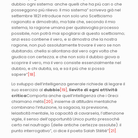
dubbio ogni sistema: anche quelli che ha più cari o che
posseggono più rilievo. Il mio sistema” scriveva già nel
settembre 1821 introduce non solo uno Scetticismo
ragionato e dimostrato, ma tale che, secondo il mio
sistema, la ragione umana per qualsivoglia processo
possibile, non potrà mai spogliarsi di questo scetticismo;
anzi esso contiene il vero, e si dimostra che la nostra
ragione, non può assolutamente trovare il vero se non
dubitando; chella si allontana dal vero ogni volta che
giudica con certezza; e che non solo il dubbio giova a
scoprire il vero, ma il vero consiste essenzialmente nel
dubbio, e chi dubita, sa, e sa il più che si possa
sapere”
[18]
.
Lo sviluppo dell’intelligenza generale richiede di legare il
suo esercizio al
dubbio
[19]
,
lievito di ogni attività
critica
Comporta anche quell’intelligenza che i Greci
chiamano
métis
[20]
, insieme di attitudini mentaliche
combinano l’intuizione, la sagacia, la previsione,
lelasticità mentale, la capacità di cavarsela, l’attenzione
vigile, il senso dell’opportunità Unico punto pressoché
certo nel naufragio (delle antiche certezze assolute): il
punto interrogativo”, ci dice il poeta Salah Stétié”
[21]
.