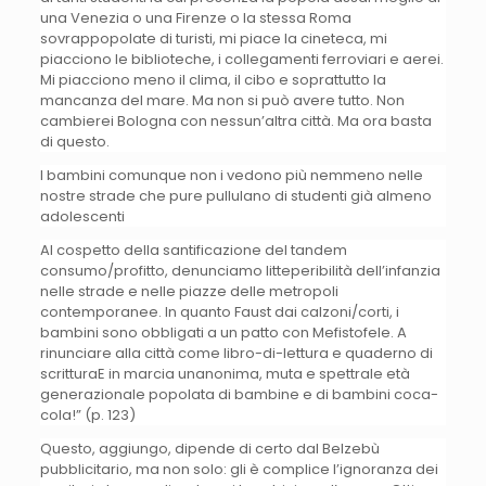
una Venezia o una Firenze o la stessa Roma
sovrappopolate di turisti, mi piace la cineteca, mi
piacciono le biblioteche, i collegamenti ferroviari e aerei.
Mi piacciono meno il clima, il cibo e soprattutto la
mancanza del mare. Ma non si può avere tutto. Non
cambierei Bologna con nessun’altra città. Ma ora basta
di questo.
I bambini comunque non i vedono più nemmeno nelle
nostre strade che pure pullulano di studenti già almeno
adolescenti
Al cospetto della santificazione del tandem
consumo/profitto, denunciamo litteperibilità dell’infanzia
nelle strade e nelle piazze delle metropoli
contemporanee. In quanto Faust dai calzoni/corti, i
bambini sono obbligati a un patto con Mefistofele. A
rinunciare alla città come libro-di-lettura e quaderno di
scritturaE in marcia unanonima, muta e spettrale età
generazionale popolata di bambine e di bambini coca-
cola!” (p. 123)
Questo, aggiungo, dipende di certo dal Belzebù
pubblicitario, ma non solo: gli è complice l’ignoranza dei