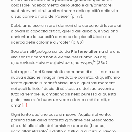
colossale indebitamento dello Stato e di ri/orientare i
suoi interventi strutturali nel nome della qualità della vita
a sud come a nord del Paese” (p. 77).
Dobbiamo esorcizzare i demoni che cercano di levare ai
giovani la capacità critica, quella del dubbio, e vogliono
annientare la curiosità omerica dei piccoli Ulissi alla
ricerca delle colonne d’Ercole” (p. 86).
Socrate nell
Apologia
scritta da
Platone
afferma che una
vita senza ricerca non è vivibile per l’uomo: oJ de;
ajnexevtasto~ bivo~ ouj biwto;~ ajnqrwvpw/” (38a).
Noi ragazzi” del Sessantotto speriamo di assistere a una
nuova edizione, magari riveduta e corretta, di quell’anno
fatato quando l’umanità visse uno di quei rari momenti
nei quali la lieta fiducia di sé stessa e del suo avvenire
tutta la riempie, e, ampliandosi nella purezza di questa
gioia, essa si fa buona, e vede attorno a sé fratelli, e
ama”
[11]
.
Ogni tanto qualche cosa si muove: Aquiloni al vento,
parenti stretti della protesta giovanile del Sessantotto
che urlò alle stelle dell’emisfero boreale (bianco,
ricco,alfabetizzato) il diritto di tutti alla cultura, al lavoro,