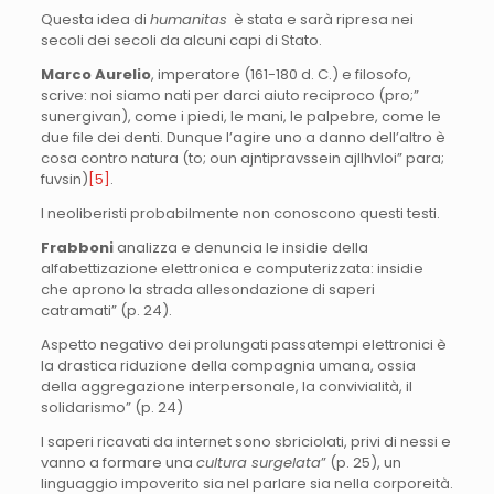
Questa idea di
humanitas
è stata e sarà ripresa nei
secoli dei secoli da alcuni capi di Stato.
Marco Aurelio
, imperatore (161-180 d. C.) e filosofo,
scrive: noi siamo nati per darci aiuto reciproco (pro;”
sunergivan), come i piedi, le mani, le palpebre, come le
due file dei denti. Dunque l’agire uno a danno dell’altro è
cosa contro natura (to; oun ajntipravssein ajllhvloi” para;
fuvsin)
[5]
.
I neoliberisti probabilmente non conoscono questi testi.
Frabboni
analizza e denuncia le insidie della
alfabettizazione elettronica e computerizzata: insidie
che aprono la strada allesondazione di saperi
catramati” (p. 24).
Aspetto negativo dei prolungati passatempi elettronici è
la drastica riduzione della compagnia umana, ossia
della aggregazione interpersonale, la convivialità, il
solidarismo” (p. 24)
I saperi ricavati da internet sono sbriciolati, privi di nessi e
vanno a formare una
cultura surgelata
” (p. 25), un
linguaggio impoverito sia nel parlare sia nella corporeità.