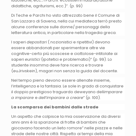
ludoteche, ecc.; i Parchi: ecosistemi naturali,fattorie
didattiche, agriturismi, ecc.)”. (p. 99)
Di Teche e Parchi ho visto attrezzato bene il Comune di
San Lazzaro di Savena, nella cui mediateca terrò presto
alcune conferenze sulle donne/ personaggi della
letteratura antica, in particolare nella tragedia greca.
I saperi
depositari
( nozionistici e ripetitivi) devono
essere abbandonati per sperimentare altre vie
cognitive-certo più scoscese e ciottolose-intitolate ai
saperi
euristici
(ipotetici e problematici)” (p. 99). Lo
studente insomma deve fare ricerca e trovare
(euJrivskein), magari non senza la guida del docente.
Nel tempo pieno devono essere allenate insieme,
l’intelligenza e la fantasia. Le sole in grado di conquistare
il doppio prestigioso traguardo deweyano dell
imparare
a imparare
e
dell’imparare a creare
” (p. 100).
La scomparsa dei bambini dalle strade
Un aspetto che colpisce la mia osservazione da diversi
anni anni è la sparizione di frotte di bambini che
giocavano facendo un lieto romore” nelle piazze e nelle
strade delle nostre città. Rispetto ai tempi della mia