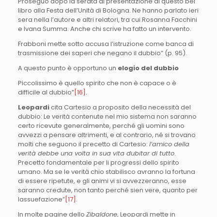
Proseguo dopo la serata di presentazione di questo bel
libro alla Festa dell’Unità di Bologna. Ne hanno parlato ieri
sera nella l’autore e altri relatori, tra cui Rosanna Facchini
e Ivana Summa. Anche chi scrive ha fatto un intervento.
Frabboni mette sotto accusa l’istruzione come banca di
trasmissione dei saperi che negano il dubbio” (p. 95).
A questo punto è opportuno un
elogio del dubbio
Piccolissimo è quello spirito che non è capace o è
difficile al dubbio”
[16]
.
Leopardi
cita Cartesio a proposito della necessità del
dubbio: Le verità contenute nel mio sistema non saranno
certo ricevute generalmente, perché gli uomini sono
avvezzi a pensare altrimenti, e al contrario, né si trovano
molti che seguono il precetto di Cartesio:
l’amico della
verità debbe una volta in sua vita dubitar di tutto
.
Precetto fondamentale per li progressi dello spirito
umano. Ma se le verità chio stabilisco avranno la fortuna
di essere ripetute, e gli animi vi si avvezzeranno, esse
saranno credute, non tanto perché sien vere, quanto per
lassuefazione”
[17]
.
In molte pagine dello
Zibaldone
, Leopardi mette in