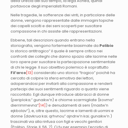
della Grecia del suo tempo, la lega Achea, quindi
portavoce degli imperialisti Romani.
Nelle tragedie, le sofferenze dei vinti, in particolare delle
donne, vengono rappresentate dalle immagini topiche
dei capelli sciolti e dei seni scoperti per suscitare
compassione in chi assiste alle rappresentazioni.
Ebbene, tali descrizioni quando entrano nella
storiografia, vengono fortemente biasimate da
Polibio
lo storico antitragico” il quale è sempre critico nei
confronti dei colleghi che danno spazio alle lacrime nelle
loro opere per suscitare la partecipazione sentimentale
di chi le legge. Il suo obiettivo polemico è soprattutto
Fil’arco
[13]
considerato uno storico “tragico” poiché ha
cercato di colpire la sfera emotiva dei lettori,
adoperandosi per invitarli alla compassione e renderli
partecipi dei suoi sentimenti riguardo a quanto viene
raccontato. Egli dunque introduce abbracci di donne
(periploka;” gunaikw’n) e chiome scarmigliate (kovma”
dierrimmevna”
[14]
) e denudamenti di seni (mastw’n
ejkbolav”), e, oltre questo, lacrime e lamenti di uomini e
donne (davkrua kai; qrhvnou” ajndrw’n kai; gunaikw’n )
trascinati via alla rinfusa con figli e vecchi genitori
(Polibio,
Storie,
II, 56, 7). Ci fu per esempio l’eccidio di