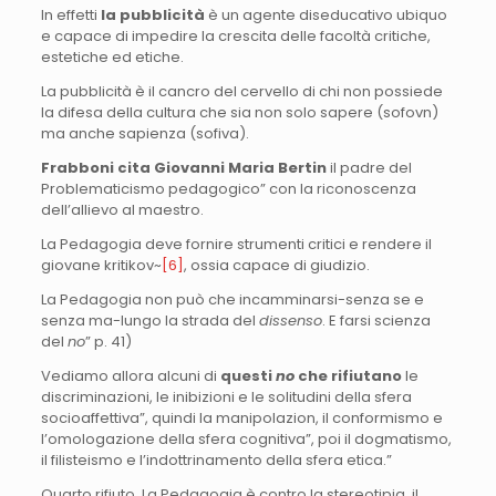
In effetti
la pubblicità
è un agente diseducativo ubiquo
e capace di impedire la crescita delle facoltà critiche,
estetiche ed etiche.
La pubblicità è il cancro del cervello di chi non possiede
la difesa della cultura che sia non solo sapere (sofovn)
ma anche sapienza (sofiva).
Frabboni cita Giovanni Maria Bertin
il padre del
Problematicismo pedagogico” con la riconoscenza
dell’allievo al maestro.
La Pedagogia deve fornire strumenti critici e rendere il
giovane kritikov~
[6]
, ossia capace di giudizio.
La Pedagogia non può che incamminarsi-senza se e
senza ma-lungo la strada del
dissenso
. E farsi scienza
del
no
” p. 41)
Vediamo allora alcuni di
questi
no
che rifiutano
le
discriminazioni, le inibizioni e le solitudini della sfera
socioaffettiva”, quindi la manipolazion, il conformismo e
l’omologazione della sfera cognitiva”, poi il dogmatismo,
il filisteismo e l’indottrinamento della sfera etica.”
Quarto rifiuto. La Pedagogia è contro la stereotipia, il