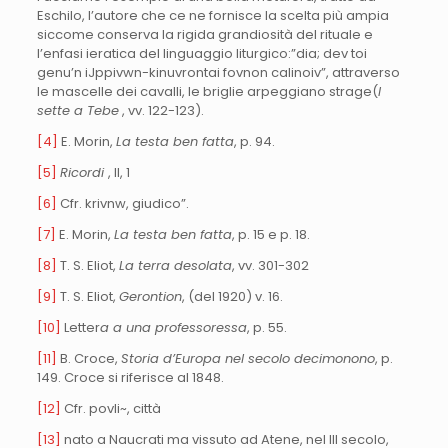
Eschilo, l’autore che ce ne fornisce la scelta più ampia
siccome conserva la rigida grandiosità del rituale e
l’enfasi ieratica del linguaggio liturgico:”dia; dev toi
genu’n iJppivwn-kinuvrontai fovnon calinoiv”, attraverso
le mascelle dei cavalli, le briglie arpeggiano strage(
I
sette a Tebe
, vv. 122-123).
[4]
E. Morin,
La testa ben fatta
, p. 94.
[5]
Ricordi
, II, 1
[6]
Cfr. krivnw, giudico”.
[7]
E. Morin,
La testa ben fatta
, p. 15 e p. 18.
[8]
T. S. Eliot,
La terra desolata
, vv. 301-302
[9]
T. S. Eliot,
Gerontion
, (del 1920) v. 16.
[10]
Letter
a a una professoressa
, p. 55.
[11]
B. Croce,
Storia d’Europa nel secolo decimonono
, p.
149. Croce si riferisce al 1848.
[12]
Cfr. povli~, città
[13]
nato a Naucrati ma vissuto ad Atene, nel III secolo,