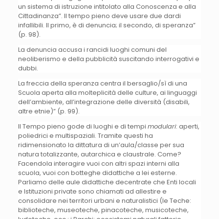
un sistema di istruzione intitolato alla Conoscenza e alla
Cittadinanza”. Il tempo pieno deve usare due dardi
infallibili. Il primo, è di denuncia; il secondo, di speranza”
(p. 98).
La denuncia accusa i rancidi luoghi comuni del
neoliberismo e della pubblicità suscitando interrogativi e
dubbi.
La freccia della speranza centra il bersaglio/sì di una
Scuola aperta alla molteplicità delle culture, ai linguaggi
dell’ambiente, all’integrazione delle diversità (disabili,
altre etnie)” (p. 99).
Il Tempo pieno gode di luoghi e di tempi
modulari
: aperti,
poliedrici e multispaziali. Tramite questi ha
ridimensionato la dittatura di un’aula/classe per sua
natura totalizzante, autarchica e claustrale. Come?
Facendola interagire vuoi con altri spazi interni alla
scuola, vuoi con botteghe didattiche a lei esterne.
Parliamo delle aule didattiche decentrate che Enti locali
e Istituzioni private sono chiamati ad allestire e
consolidare nei territori urbani e naturalistici (le Teche:
biblioteche, museoteche, pinacoteche, musicoteche,