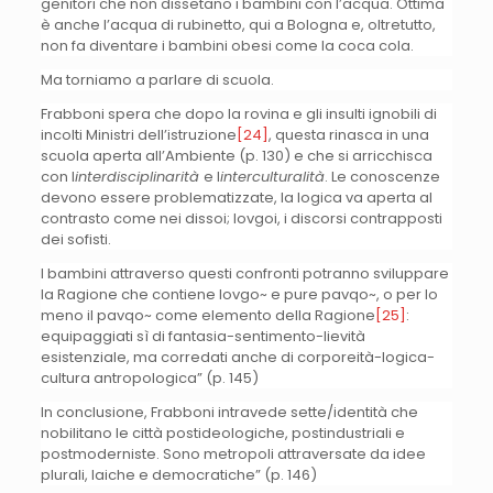
genitori che non dissetano i bambini con l’acqua. Ottima
è anche l’acqua di rubinetto, qui a Bologna e, oltretutto,
non fa diventare i bambini obesi come la coca cola.
Ma torniamo a parlare di scuola.
Frabboni spera che dopo la rovina e gli insulti ignobili di
incolti Ministri dell’istruzione
[24]
, questa rinasca in una
scuola aperta all’Ambiente (p. 130) e che si arricchisca
con l
interdisciplinarità
e l
interculturalità
. Le conoscenze
devono essere problematizzate, la logica va aperta al
contrasto come nei dissoi; lovgoi, i discorsi contrapposti
dei sofisti.
I bambini attraverso questi confronti potranno sviluppare
la Ragione che contiene lovgo~ e pure pavqo~, o per lo
meno il pavqo~ come elemento della Ragione
[25]
:
equipaggiati sì di fantasia-sentimento-lievità
esistenziale, ma corredati anche di corporeità-logica-
cultura antropologica” (p. 145)
In conclusione, Frabboni intravede sette/identità che
nobilitano le città postideologiche, postindustriali e
postmoderniste. Sono metropoli attraversate da idee
plurali, laiche e democratiche” (p. 146)