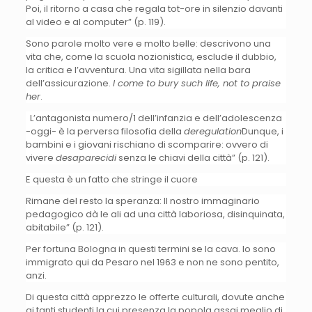
Poi, il ritorno a casa che regala tot-ore in silenzio davanti
al video e al computer” (p. 119).
Sono parole molto vere e molto belle: descrivono una
vita che, come la scuola nozionistica, esclude il dubbio,
la critica e l’avventura. Una vita sigillata nella bara
dell’assicurazione.
I come to bury such life, not to praise
her
.
L’antagonista numero/1 dell’infanzia e dell’adolescenza
-oggi- è la perversa filosofia della
deregulation
Dunque, i
bambini e i giovani rischiano di scomparire: ovvero di
vivere
desaparecidi
senza le chiavi della città” (p. 121).
E questa è un fatto che stringe il cuore
Rimane del resto la speranza: Il nostro immaginario
pedagogico dà le ali ad una città laboriosa, disinquinata,
abitabile” (p. 121).
Per fortuna Bologna in questi termini se la cava. Io sono
immigrato qui da Pesaro nel 1963 e non ne sono pentito,
anzi.
Di questa città apprezzo le offerte culturali, dovute anche
ai tanti studenti la cui presenza la popola assai meglio di