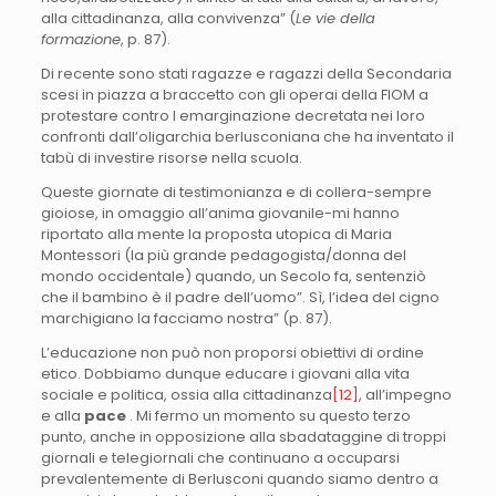
alla cittadinanza, alla convivenza” (
Le vie della
formazione
, p. 87).
Di recente sono stati ragazze e ragazzi della Secondaria
scesi in piazza a braccetto con gli operai della FIOM a
protestare contro l emarginazione decretata nei loro
confronti dall’oligarchia berlusconiana che ha inventato il
tabù di investire risorse nella scuola.
Queste giornate di testimonianza e di collera-sempre
gioiose, in omaggio all’anima giovanile-mi hanno
riportato alla mente la proposta utopica di Maria
Montessori (la più grande pedagogista/donna del
mondo occidentale) quando, un Secolo fa, sentenziò
che il bambino è il padre dell’uomo”. Sì, l’idea del cigno
marchigiano la facciamo nostra” (p. 87).
L’educazione non può non proporsi obiettivi di ordine
etico. Dobbiamo dunque educare i giovani alla vita
sociale e politica, ossia alla cittadinanza
[12]
, all’impegno
e alla
pace
. Mi fermo un momento su questo terzo
punto, anche in opposizione alla sbadataggine di troppi
giornali e telegiornali che continuano a occuparsi
prevalentemente di Berlusconi quando siamo dentro a