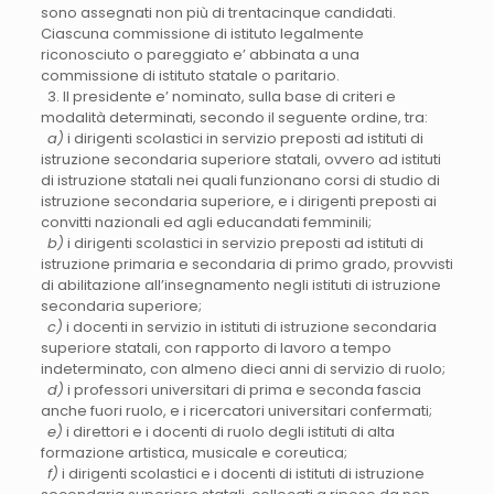
sono assegnati non più di trentacinque candidati.
Ciascuna commissione di istituto legalmente
riconosciuto o pareggiato e’ abbinata a una
commissione di istituto statale o paritario.
3. Il presidente e’ nominato, sulla base di criteri e
modalità determinati, secondo il seguente ordine, tra:
a)
i dirigenti scolastici in servizio preposti ad istituti di
istruzione secondaria superiore statali, ovvero ad istituti
di istruzione statali nei quali funzionano corsi di studio di
istruzione secondaria superiore, e i dirigenti preposti ai
convitti nazionali ed agli educandati femminili;
b)
i dirigenti scolastici in servizio preposti ad istituti di
istruzione primaria e secondaria di primo grado, provvisti
di abilitazione all’insegnamento negli istituti di istruzione
secondaria superiore;
c)
i docenti in servizio in istituti di istruzione secondaria
superiore statali, con rapporto di lavoro a tempo
indeterminato, con almeno dieci anni di servizio di ruolo;
d)
i professori universitari di prima e seconda fascia
anche fuori ruolo, e i ricercatori universitari confermati;
e)
i direttori e i docenti di ruolo degli istituti di alta
formazione artistica, musicale e coreutica;
f)
i dirigenti scolastici e i docenti di istituti di istruzione