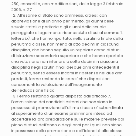
250, convertito, con modificazioni, dalla legge 3 febbraio
2006, n. 27.
2. All’esame di Stato sono ammessi, altresì, con
abbreviazione di un anno per merito, gli alunni delle
scuole statali e paritarie e gli alunni delle scuole
pareggiate o legalmente riconosciute di cui al comma 1,
lettera
b)
, che hanno riportato, nello scrutinio finale della
penultima classe, non meno di otto decimi in ciascuna
disciplina, che hanno seguito un regolare corso di studi
di istruzione secondaria superiore e che hanno riportato
una votazione non inferiore a sette decimi in ciascuna
disciplina negli scrutini finali dei due anni antecedenti il
penultimo, senza essere incorsi in ripetenze nei due anni
predetti, ferme restando le specifiche disposizioni
concernenti la valutazione dell’insegnamento
dell’educazione fisica.
3. Fermo restando quanto disposto dall’articolo 7,
l’ammissione dei candidati esterni che non siano in
possesso di promozione all’ultima classe e’ subordinata
al superamento di un esame preliminare inteso ad
accertare la loro preparazione sulle materie previste dal
piano di studi dell’anno o degli anni per i quali non siano
in possesso della promozione o dell’idoneità alla classe