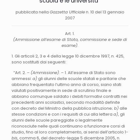
scuola e le università”
pubblicata nella
Gazzetta Ufficiale
n. 10 del 13 gennaio
2007
Art. 1.
(Ammissione all’esame di Stato, commissione e sede di
esame).
1. Gli articoli 2, 3 e 4 della legge 10 dicembre 1997, n. 425,
sono sostituiti dai seguenti:
“Art. 2. –
(Ammissione)
. – 1. All’esame di Stato sono
ammessi:
a)
gli alunni delle scuole statali e paritarie che
abbiano frequentato l’ultimo anno di corso, siano stati
valutati positivamente in sede di scrutinio finale e
abbiano comunque saldato i debiti formativi contratti nei
precedenti anni scolastici, secondo modalità definite
con decreto del Ministro della pubblica istruzione;
b)
alle
stesse condizioni e con i requisiti di cui alla lettera
a)
, gli
alunni delle scuole pareggiate o legalmente
riconosciute nelle quali continuano a funzionare corsi di
studio, fino al loro completamento, ai sensi dell’articolo 1-
bis
, comma 6, del decreto-legge 5 dicembre 2005, n.