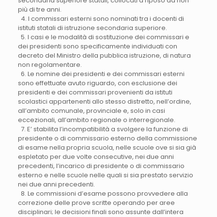
secondaria superiore statali, collocati a riposo da non
più di tre anni.
4. I commissari esterni sono nominati tra i docenti di
istituti statali di istruzione secondaria superiore.
5. I casi e le modalità di sostituzione dei commissari e
dei presidenti sono specificamente individuati con
decreto del Ministro della pubblica istruzione, di natura
non regolamentare.
6. Le nomine dei presidenti e dei commissari esterni
sono effettuate avuto riguardo, con esclusione dei
presidenti e dei commissari provenienti da istituti
scolastici appartenenti allo stesso distretto, nell’ordine,
all’ambito comunale, provinciale e, solo in casi
eccezionali, all’ambito regionale o interregionale.
7. E’ stabilita l’incompatibilità a svolgere la funzione di
presidente o di commissario esterno della commissione
di esame nella propria scuola, nelle scuole ove si sia già
espletato per due volte consecutive, nei due anni
precedenti, l’incarico di presidente o di commissario
esterno e nelle scuole nelle quali si sia prestato servizio
nei due anni precedenti.
8. Le commissioni d’esame possono provvedere alla
correzione delle prove scritte operando per aree
disciplinari; le decisioni finali sono assunte dall’intera