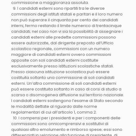
commissione a maggioranza assoluta.
9. I candidati esterni sono ripartiti tra le diverse
commissioni degli istituti statali e paritari e il loro numero
non può superare il cinquanta per cento dei candidati
interni, fermo restando il limite numerico di trentacinque
candidati; nel caso non vi sia la possibilità di assegnare i
candidati esterni alle predette commissioni possono
essere autorizzate, dal dirigente preposto all’Ufficio
scolastico regionale, commissioni con un numero
maggiore di candidati esterni ovvero commissioni
apposite con soli candidati esterni costituite
esclusivamente presso istituzioni scolastiche statali.
Presso ciascuna istituzione scolastica può essere
costituita soltanto una commissione di soli candidati
esterni. Un’altra commissione di soli candidati esterni
può essere costituita soltanto in caso di corsi di studio a
scarsa o disomogenea diffusione sul territorio nazionale.
I candidati esterni sostengono l’esame di Stato secondo
le modalità dettate al riguardo dalle norme
regolamentari di cui all’articolo 1, comma 2.
10. I compensi per i presidenti e per i componenti delle
commissioni sono onnicomprensivi e sostitutivi di
qualsiasi altro emolumento e rimborso spese; essi sono
differenziati in relazione alla funzione di presidente, di