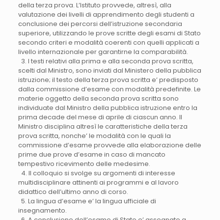
della terza prova. L’Istituto provvede, altresì, alla
valutazione dei livelli di apprendimento degli studenti a
conclusione dei percorsi dell’istruzione secondaria
superiore, utilizzando le prove scritte degli esami di Stato
secondo criteri e modalità coerenti con quelli applicati a
livello internazionale per garantirne la comparabilità.
3. I testi relativi alla prima e alla seconda prova scritta,
scelti dal Ministro, sono inviati dal Ministero della pubblica
istruzione; il testo della terza prova scritta e’ predisposto
dalla commissione d’esame con modalità predefinite. Le
materie oggetto della seconda prova scritta sono
individuate dal Ministro della pubblica istruzione entro la
prima decade del mese di aprile di ciascun anno. Il
Ministro disciplina altresì le caratteristiche della terza
prova scritta, nonche’ le modalità con le quali la
commissione d’esame provvede alla elaborazione delle
prime due prove d’esame in caso di mancato
tempestivo ricevimento delle medesime.
4. Il colloquio si svolge su argomenti di interesse
multidisciplinare attinenti ai programmi e al lavoro
didattico dell’ultimo anno di corso.
5. La lingua d’esame e’ la lingua ufficiale di
insegnamento.
6. A conclusione dell’esame di Stato e’ assegnato a