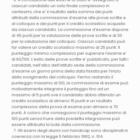
ciascun candidato un voto finale complessivo in
centesimi, che e’ il risultato della somma dei punti
attribuiti dalla commissione d’esame alle prove scritte e
al colloquio e dei punti per il credito scolastico acquisito
da ciascun candidato. La commissione d’esame dispone
di 45 punti per la valutazione delle prove scritte e di 30
per la valutazione del colloquio. Ciascun candidato può
far valere un credito scolastico massimo di 25 punti. Il
punteggio minimo complessivo per superare l’esame e’
di 60/100. L’esito delle prove scritte e’ pubblicato, per tutti i
candidati, nell’albo dell’istituto sede della commissione
d’esame un giorno prima della data fissata per l’inizio
dello svolgimento del colloquio. Fermo restando il
punteggio massimo di 100, la commissione di esame può
motivatamente integrare il punteggio fino ad un
massimo di 5 punti ove il candidato abbia ottenuto un
credito scolastico di almeno 15 punti e un risultato
complessivo della prova di esame pari almeno a 70
punti. A coloro che conseguono il punteggio massimo di
100 punti senza fruire della predetta integrazione può
essere attribuita la lode dalla commissione.
7. Gli esami degli alunni con handicap sono disciplinati in
coerenza con la legge 5 febbraio 1992, n. 104.