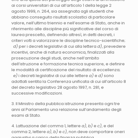
ai corsi universitari di cui all’articolo 1 della legge 2
agosto 1999, n. 264, sia assegnata agli studenti che
abbiano conseguito risultati scolastici di particolare
valore, nell’ultimo triennio e nell’esame di Stato, anche in
riferimento alle discipline più significative del corso di
laurea prescelto, definendo altresì, in detti decreti, i
criteri volti a valorizzare le discipline tecnico-scientifiche;
d)
per i decreti legislativi di cui alla lettera
d)
, prevedere
incentivi, anche di natura economica, finalizzati alla
prosecuzione degli studi, anche nell’ambito
dell’istruzione e formazione tecnica superiore, e definire
le modalità di certificazione del risultato di eccellenza;
e)
i decreti legislativi di cui alle lettere
a)
e
d)
sono
adottati sentita la Conferenza unificata di cui all’articolo 8
del decreto legislativo 28 agosto 1997, n. 281, e
successive modificazioni.
3. Il Ministro della pubblica istruzione presenta ogni tre
anni al Parlamento una relazione sull’andamento degli
esami di Stato.
4. Lattuazione del comma 1, lettere
a)
,
b)
e
c)
, e del
comma 2, lettere
a)
,
b)
e
c)
, non deve comportare oneri
aggiuntivi a carico della finanza pubblica.