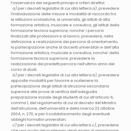
l’osservanza dei seguenti principi e criteri direttivi:
a)
per i decreti legislativi di cui alla lettera
a)
, prevedere
l’individuazione delle misure e modalità di raccordo tra
le istituzioni scolastiche, le università, gli istituti di alta
formazione artistica, musicale e coreutica, gli istituti della
formazione tecnica superiore, nonche’ i percorsi
finalizzati alle professioni e al lavoro; prevedere, nella
definizione e realizzazione dei percorsi di orientamento,
la partecipazione anche di docenti universitari e dell’alta
formazione artistica, musicale e coreutica, nonche’ della
formazione tecnica superiore; prevedere la
realizzazione dei predetti percorsi nell’ultimo anno del
corso di studi;
b)
per i decreti legislativi di cui alla lettera
b)
, prevedere
apposite modalità per favorire e sostenere la
partecipazione degli istituti di istruzione secondaria
superiore alle prove di verifica dell’adeguata
preparazione iniziale degli studenti di cui all’articolo 6,
comma 1, del regolamento di cui al decreto del Ministro
dell’istruzione, dell’università e della ricerca 22 ottobre
2004, n. 270, e per il soddisfacimento degli eventuali
obblighi formativi universitari;
c)
per i decreti legislativi di cui alla lettera
c)
, prevedere
che una quota del punteggio degli esami di ammissione