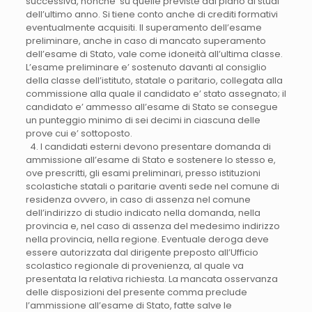
successiva, nonche’ su quelle previste dal piano di studi
dell’ultimo anno. Si tiene conto anche di crediti formativi
eventualmente acquisiti. Il superamento dell’esame
preliminare, anche in caso di mancato superamento
dell’esame di Stato, vale come idoneità all’ultima classe.
L’esame preliminare e’ sostenuto davanti al consiglio
della classe dell’istituto, statale o paritario, collegata alla
commissione alla quale il candidato e’ stato assegnato; il
candidato e’ ammesso all’esame di Stato se consegue
un punteggio minimo di sei decimi in ciascuna delle
prove cui e’ sottoposto.
4. I candidati esterni devono presentare domanda di
ammissione all’esame di Stato e sostenere lo stesso e,
ove prescritti, gli esami preliminari, presso istituzioni
scolastiche statali o paritarie aventi sede nel comune di
residenza ovvero, in caso di assenza nel comune
dell’indirizzo di studio indicato nella domanda, nella
provincia e, nel caso di assenza del medesimo indirizzo
nella provincia, nella regione. Eventuale deroga deve
essere autorizzata dal dirigente preposto all’Ufficio
scolastico regionale di provenienza, al quale va
presentata la relativa richiesta. La mancata osservanza
delle disposizioni del presente comma preclude
l’ammissione all’esame di Stato, fatte salve le