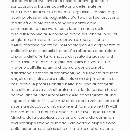
la seconda prova, che può essere anche grafica o
scrittografica, ha per oggetto una delle materie
caratterizzanti il corso di studio. Negli istituti tecnici, negli
istituti professionali, negli istituti d’arte e nei licei artistici le
modalità di svolgimento tengono conto della
dimensione tecnico-pratica e laboratoriale delle
discipline coinvolte e possono articolarsi anche in più di
un giorno di lavoro; la terza prova e’ espressione
dell’autonomia didattico-metodologica ed organizzativa
delle istituzioni scolastiche ed e’ strettamente correlata
al piano dell’offerta formativa utilizzato da ciascuna di
esse. Essa e’ a carattere pluridisciplinare, verte sulle
materie dell’ultimo anno di corso e consiste nella
trattazione sintetica di argomenti, nella risposta a quesiti
singoli o multipli ovvero nella soluzione di problemi o di
casi pratici e professionali o nello sviluppo di progetti;
tale ultima prova e’ strutturata in modo da consentire, di
norma, anche l’accertamento della conoscenza di una
lingua straniera. L’Istituto nazionale per la valutazione del
sistema educativo di istruzione e di formazione (INVALSI)
provvede, sulla base di apposite direttive impartite dal
Ministro della pubblica istruzione ai sensi del comma 3,
alla predisposizione di modelli da porre a disposizione
delle autonomie scolastiche ai fini della elaborazione