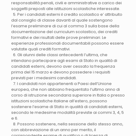
responsabilità penali, civili e amministrative a carico dei
soggetti preposti alle istituzioni scolastiche interessate.
5. Per i candidati esterni il credito scolastico e’ attribuito
dal consiglio di classe davanti al quale sostengono
l’esame preliminare di cui al comma 3 sulla base della
documentazione del curriculum scolastico, dei crediti
formativi e dei risultati delle prove preliminari. Le
esperienze professionali documentabili possono essere
valutate quali crediti formativi.
6. Gli alunni delle classi antecedenti l’ultima, che
intendano partecipare agli esami di Stato in qualità di
candidati esterni, devono aver cessato la frequenza
prima del 15 marzo e devono possedere i requisiti
previsti per i medesimi candidati.
7. I candidati non appartenenti a Paesi dell’Unione
europea, che non abbiano frequentato l’ultimo anno di
corso di istruzione secondaria superiore in Italia o presso
istituzioni scolastiche italiane all’estero, possono
sostenere l’esame di Stato in qualità di candidati esterni,
secondo le medesime modalità previste ai commi 3, 4, 5
e 6.
8. Possono sostenere, nella sessione dello stesso anno,
con abbreviazione di un anno per merito, il
corrispondente esame di qualifica o di licenza di