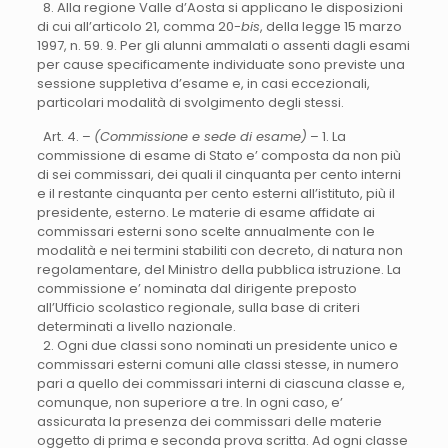
8. Alla regione Valle d’Aosta si applicano le disposizioni
di cui all’articolo 21, comma 20-
bis
, della legge 15 marzo
1997, n. 59. 9. Per gli alunni ammalati o assenti dagli esami
per cause specificamente individuate sono previste una
sessione suppletiva d’esame e, in casi eccezionali,
particolari modalità di svolgimento degli stessi.
Art. 4. –
(Commissione e sede di esame)
– 1. La
commissione di esame di Stato e’ composta da non più
di sei commissari, dei quali il cinquanta per cento interni
e il restante cinquanta per cento esterni all’istituto, più il
presidente, esterno. Le materie di esame affidate ai
commissari esterni sono scelte annualmente con le
modalità e nei termini stabiliti con decreto, di natura non
regolamentare, del Ministro della pubblica istruzione. La
commissione e’ nominata dal dirigente preposto
all’Ufficio scolastico regionale, sulla base di criteri
determinati a livello nazionale.
2. Ogni due classi sono nominati un presidente unico e
commissari esterni comuni alle classi stesse, in numero
pari a quello dei commissari interni di ciascuna classe e,
comunque, non superiore a tre. In ogni caso, e’
assicurata la presenza dei commissari delle materie
oggetto di prima e seconda prova scritta. Ad ogni classe