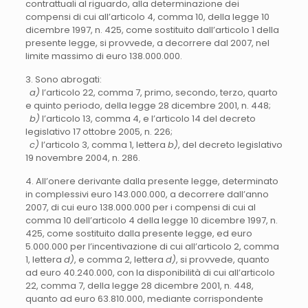
contrattuali al riguardo, alla determinazione dei
compensi di cui all’articolo 4, comma 10, della legge 10
dicembre 1997, n. 425, come sostituito dall’articolo 1 della
presente legge, si provvede, a decorrere dal 2007, nel
limite massimo di euro 138.000.000.
3. Sono abrogati:
a)
l’articolo 22, comma 7, primo, secondo, terzo, quarto
e quinto periodo, della legge 28 dicembre 2001, n. 448;
b)
l’articolo 13, comma 4, e l’articolo 14 del decreto
legislativo 17 ottobre 2005, n. 226;
c)
l’articolo 3, comma 1, lettera
b)
, del decreto legislativo
19 novembre 2004, n. 286.
4. All’onere derivante dalla presente legge, determinato
in complessivi euro 143.000.000, a decorrere dall’anno
2007, di cui euro 138.000.000 per i compensi di cui al
comma 10 dell’articolo 4 della legge 10 dicembre 1997, n.
425, come sostituito dalla presente legge, ed euro
5.000.000 per l’incentivazione di cui all’articolo 2, comma
1, lettera
d)
, e comma 2, lettera
d)
, si provvede, quanto
ad euro 40.240.000, con la disponibilità di cui all’articolo
22, comma 7, della legge 28 dicembre 2001, n. 448,
quanto ad euro 63.810.000, mediante corrispondente