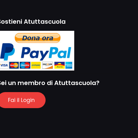
Sostieni Atuttascuola
Sei un membro di Atuttascuola?
Fai il Login