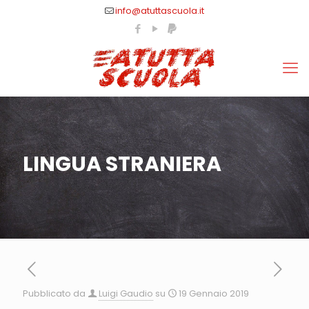
info@atuttascuola.it
LINGUA STRANIERA
Pubblicato da
Luigi Gaudio
su
19 Gennaio 2019