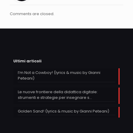
Comments are closed.
Ultimi articoli
I’m Not a Cowboy! (lyrics & music by Gianni
Peteani)
Le nuove frontiere della didattica digitale:
strumenti e strategie per insegnare s…
Golden Sand! (lyrics & music by Gianni Peteani)