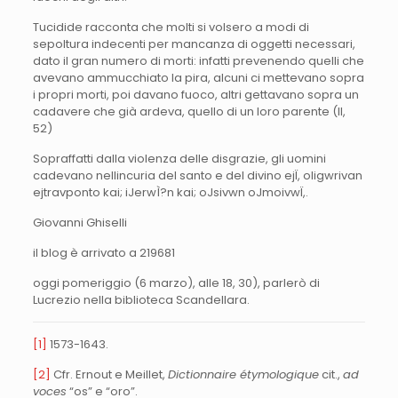
Tucidide racconta che molti si volsero a modi di
sepoltura indecenti per mancanza di oggetti necessari,
dato il gran numero di morti: infatti prevenendo quelli che
avevano ammucchiato la pira, alcuni ci mettevano sopra
i propri morti, poi davano fuoco, altri gettavano sopra un
cadavere che già ardeva, quello di un loro parente (II,
52)
Sopraffatti dalla violenza delle disgrazie, gli uomini
cadevano nellincuria del santo e del divino ejÏ, oligwrivan
ejtravponto kai; iJerwÌ?n kai; oJsivwn oJmoivwÏ,.
Giovanni Ghiselli
il blog è arrivato a 219681
oggi pomeriggio (6 marzo), alle 18, 30), parlerò di
Lucrezio nella biblioteca Scandellara.
[1]
1573-1643.
[2]
Cfr. Ernout e Meillet,
Dictionnaire étymologique
cit.,
ad
voces
“os” e “oro”.