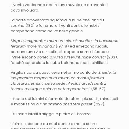
Il vento vorticando dentro una nuvola ne arroventa il
cavo involucro.
La parte arroventata squarcia la nube che lancia i
semina
(182) e fa rumore. I venti dentro le nubi si
comportano come belve nelle gabbie
Magno
indignantur murmure clausi-nubibus in caveisque
ferarum more minantur
(197-8) ed emettono ruggiti,
cercano una via di uscita, strappano semi di fuoco e
infine escono
donec divulsa fulserunt nube corusci
(203),
fonché squarciata la nube balenano fuori scintillanti
Virgilio ricorda questi versi nel primo canto dell
Eneide
:
Illi
indignantes magno cum murmure montis/circum
clausura fremunt; celsa sedet Aeolus arce/scentra
tenens mollitque animos et temperat iras
” (55-57)
Il fuoco dei fulmini è formato da atomi più sottili, minuscoli
e mobilissimi
cui nil omnino obsistere possit
( 227).
Il fulmine infatti trafigge le pietre e il bronzo.
I fulmini nascono da nubi dense e molto scure