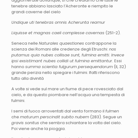
agglomerate dovunque, sì che crediamo che tutte le
tenebre abbiano lasciato l’Acheronte e riempito le
grandi caverne del cielo
Undique uti tenebras omnis Acherunta reamur
Liquisse et magnas caeli complesse cavernas
(251-2).
Seneca nelle
Naturales quaestiones
contrappone la
scienza dei Romani alle credenze degli Etruschi:
nos
putamus quia nubes collisae sunt, fulmina emitti. Invece
ipsi exsistimant nubes collidi ut fulmina emittantur.
Essi
hanno
summa scientia fulgurum persequendorum
(II, 32)
grande perizia nello spiegare i fulmini. Ifatti riferiscono
tutto alla divinità
A volte si vede sul mare un fiume di pece rovesciato dal
cielo, e da questo piombare nell’acqua una tempesta di
fulmini.
I semi di fuoco arroventati dal vento formano il
fulmen
che
maturum perscindit subito nubem
(283). Segue un
gravis sonitus
che sembra schiantare la volta del cielo.
Poi viene anche la pioggia.