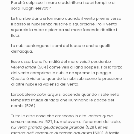
Perché colpisce il mare e addirittura i sacri templi o di
soliti i luoghi elevati?
Le trombe daria si formano quando il vento preme verso
il basso le nubi senza riuscire a squarciarle. Poi il vento
squarcia la nube e piomba sul mare facendo ribollire i
flutti.
Le nubi contengono i semi del fuoco e anche quelli
dell’acqua.
Esse assorbono l’umidità del mare
veluti pendentia
vellera lanae
(504) come velli di lana sospesi. Poi la forza
del vento comprime le nubi e ne spreme la pioggia.
Questa è violenta quando le nubi subiscono la pressione
di altre nubi e la violenza del vento.
Larcobaleno
color arqui
si accende quando il sole nella
tempesta rifulge di raggi che illuminano le gocce dei
nembi (526).
Tutte le altre cose che crescono in alto-
cetera quae
sursum crescunt
, 527, ta; metevwra, i fenomeni del cielo,
nix venti grando gelidaequae pruinae
(529),
et vis
magna geli,
magnum duramen aquarum
(530), è facile