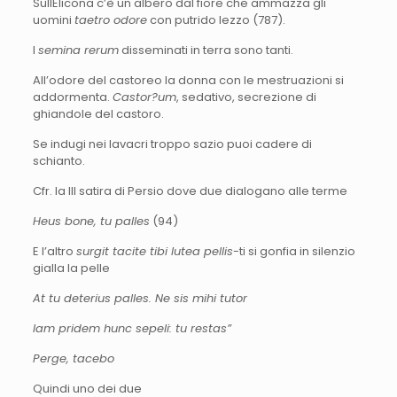
SullElicona c’è un albero dal fiore che ammazza gli
uomini
taetro odore
con putrido lezzo (787).
I
semina rerum
disseminati in terra sono tanti.
All’odore del castoreo la donna con le mestruazioni si
addormenta.
Castor?um
, sedativo, secrezione di
ghiandole del castoro.
Se indugi nei lavacri troppo sazio puoi cadere di
schianto.
Cfr. la III satira di Persio dove due dialogano alle terme
Heus bone, tu palles
(94)
E l’altro
surgit tacite tibi lutea pellis
-ti si gonfia in silenzio
gialla la pelle
At tu deterius palles. Ne sis mihi tutor
Iam pridem hunc sepeli: tu restas”
Perge, tacebo
Quindi uno dei due