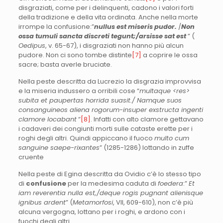
disgraziati, come per i delinquenti, cadono i valori forti
della tradizione e della vita ordinata. Anche nella morte
irrompe la confusione:”
nullus est miseris pudor.
/
Non
ossa tumuli sancta discreti tegunt;/arsisse sat est
” (
Oedipus
, v. 65-67), i disgraziati non hanno più alcun
pudore. Non ci sono tombe distinte
[7]
a coprire le ossa
sacre; basta averle bruciate.
Nella peste descritta da Lucrezio la disgrazia improvvisa
e la miseria indussero a orribili cose “
multaque <res>
subita et paupertas horrida suasit./ Namque suos
consanguineos aliena rogorum-insuper exstructa ingenti
clamore locabant
“
[8]
. Infatti con alto clamore gettavano
i cadaveri dei congiunti morti sulle cataste erette per i
roghi degli altri. Quindi appiccano il fuoco
multo cum
sanguine saepe-rixantes
” (1285-1286) lottando in zuffe
cruente
Nella peste di Egina descritta da Ovidio c’è lo stesso tipo
di
confusione
per la medesima caduta di
foedera
:”
Et
iam reverentia nulla est,/deque rogis pugnant alienisque
ignibus ardent
” (
Metamorfosi
, VII, 609-610), non c’è più
alcuna vergogna, lottano per i roghi, e ardono con i
fuochi degli altri.