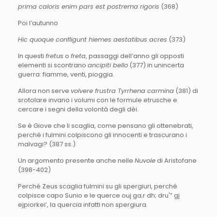
prima caloris enim pars est postrema rigoris
(368)
Poi l’autunno
Hic quoque confligunt hiemes aestatibus acres
(373)
In questi
fretus
o
freta
, passaggi dell’anno gli opposti
elementi si scontrano
ancipiti bello
(377) in unincerta
guerra: fiamme, venti, pioggia.
Allora non serve
volvere frustra Tyrrhena carmina
(381) di
srotolare invano i volumi con le formule etrusche e
cercare i segni della volontà degli dèi.
Se è Giove che li scaglia, come pensano gli ottenebrati,
perché i fulmini colpiscono gli innocenti e trascurano i
malvagi? (387 ss.)
Un argomento presente anche nelle
Nuvole
di Aristofane
(398-402)
Perché Zeus scaglia fulmini su gli spergiuri, perché
colpisce capo Sunio e le querce ouj ga;r dh; dru'” gj
ejpiorkei’, la quercia infatti non spergiura.