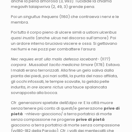
anche la pena amorosa (3, 993). Tucidide la chiama
megavlh talaipwriva (2, 49, 3) grende pena.
Poi un
singultus frequens
(1160) che contraeva i nervi e le
membra.
Poi tutto il corpo pieno di ulcere simili a ustioni
ulceribus
quasi inustis
(anche
ulcus
nel discorso sull’amore). Poi
un ardore interno bruciava viscere e ossa. Si gettavano
nei fiumi e nei pozzi per combattere l’arsura
Nec requies erat ulla malis defessa iacebant-
(1177)
corpora
.
Mussabat tacito medicina timore
(1178). Esitava.
I malati erano terrorizzati. Alla fine un gelo saliva dalla
pianta dei piedi, poi nari sottili, la punta del naso affilata,
gli occhi infossati, le tempie scavate, la gelida pelle
indurita,
in ore iacens rictus
una fauce spalancata
sovrapposta alla bocca.
Cfr. generazioni spietate dell
Edipo re
: E la città muore
senza tenere più conto di questi/e generazione
prive di
pietà
-nhleva-giacciono/ a terra portatrici di morte
senza compassione ne progenie
prive di pietà
giacciono a terra portatrici di morte senza compassione
(vv180-182 della Parodo). Cfr. i volti dei mentecatti che