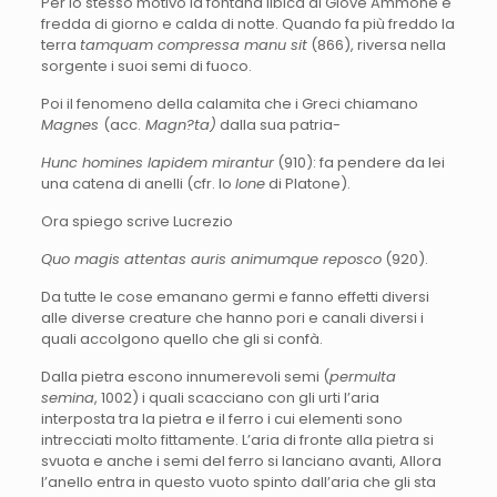
Per lo stesso motivo la fontana libica di Giove Ammone è
fredda di giorno e calda di notte. Quando fa più freddo la
terra
tamquam compressa manu sit
(866), riversa nella
sorgente i suoi semi di fuoco.
Poi il fenomeno della calamita che i Greci chiamano
Magnes
(acc.
Magn?ta)
dalla sua patria-
Hunc homines lapidem mirantur
(910): fa pendere da lei
una catena di anelli (cfr. lo
Ione
di Platone).
Ora spiego scrive Lucrezio
Quo magis attentas auris animumque reposco
(920).
Da tutte le cose emanano germi e fanno effetti diversi
alle diverse creature che hanno pori e canali diversi i
quali accolgono quello che gli si confà.
Dalla pietra escono innumerevoli semi (
permulta
semina
, 1002) i quali scacciano con gli urti l’aria
interposta tra la pietra e il ferro i cui elementi sono
intrecciati molto fittamente. L’aria di fronte alla pietra si
svuota e anche i semi del ferro si lanciano avanti, Allora
l’anello entra in questo vuoto spinto dall’aria che gli sta