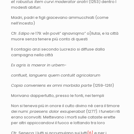
et robustus item curvi moderator aratri
(1253) dentro I
modesti abituri.
Madri, padri e figli giacevano ammucchiati (come
nell’incesto)
Cfr.
Edipo re
179: w|n povli” ajnavriqmo” o[llutai, e la città
muore senza tenere più conto di questi
Il contagio anzi secondo Lucrezio si diffuse dalla
campagna nella città
Ex agris is maeror in urbem-
confluxit, languens quem contulit agricolarum
Copia conveniens ex omni morbida parte
(1259-1261)
Morivano dappertutto, presso le fonti, nei templi
Non si teneva più in onore il culto divino né cera il timore
dei numi:
praesens dolor exsuperabat
(1277). I funebri riti
erano sconvolti. Mettevano i morti sulle cataste erette
per altri appiccandovi il fuoco e lottando tra loro
Cfr. Seneca: I lutti si accumulano sui lutti
[6]
e per i