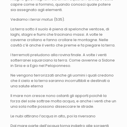
capire come si formino, quando conosci quale potere
sia assegnato agli elementi.
Vediamo i
terrai motus
(535).
La terra sotto il suolo è piena di spelonche ventose, di
laghi, stagni e fiumi che tracinano massi. A volte le
caverne crollano e fanno crollare le montagne. Nelle
cavità c’è anche il vento che preme e fa piegare la terra.
I terremoti preludono alla rovina finale. A volte i venti
sotterranei squarciano la terra. Come avvenne a Sidone
in Siria e a Egio nel Peloponneso.
Ne vengono terrorizzati anche gli uomini i quali credono
che il cielo e la terra saranno incorruttibili e destinati a
una salute eterna
Il mare non cresce nono ostanti gli apporti poiché la
forza del sole sottrae molta acqua, e anche i venti che un
una sola notte possono disseccare le strade.
Le nubi attirano l’acqua in alto, poi la riversano
Dal mare parte dell’acqua torna indietro alle sorgenti