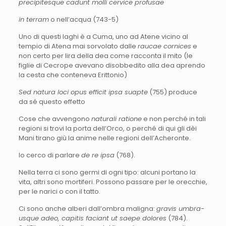
precipitesque cadunt molli cervice profusae
in terram
o nell’acqua (743-5)
Uno di questi laghi è a Cuma, uno ad Atene vicino al
tempio di Atena mai sorvolato dalle
raucae cornices
e
non certo per lira della dea come racconta il mito (le
figlie di Cecrope avevano disobbedito alla dea aprendo
la cesta che conteneva Erittonio)
Sed natura loci opus efficit ipsa suapte
(755) produce
da sé questo effetto
Cose che avvengono
naturali ratione
e non perché in tali
regioni si trovi la porta dell’Orco, o perché di qui gli dèi
Mani tirano giù la anime nelle regioni dell’Acheronte.
Io cerco di parlare
de re ipsa
(768).
Nella terra ci sono germi di ogni tipo: alcuni portano la
vita, altri sono mortiferi. Possono passare per le orecchie,
per le narici o con il tatto.
Ci sono anche alberi dall’ombra maligna:
gravis umbra-
usque adeo, capitis faciant ut saepe dolores
(784).