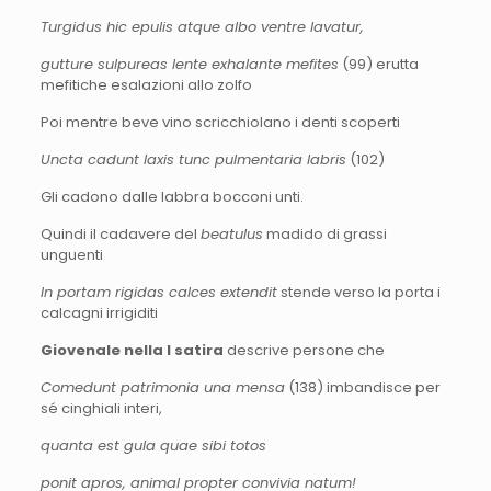
Turgidus hic epulis atque albo ventre lavatur,
gutture sulpureas lente exhalante mefites
(99) erutta
mefitiche esalazioni allo zolfo
Poi mentre beve vino scricchiolano i denti scoperti
Uncta cadunt laxis tunc pulmentaria labris
(102)
Gli cadono dalle labbra bocconi unti.
Quindi il cadavere del
beatulus
madido di grassi
unguenti
In portam rigidas calces extendit
stende verso la porta i
calcagni irrigiditi
Giovenale nella I satira
descrive persone che
Comedunt patrimonia una mensa
(138) imbandisce per
sé cinghiali interi,
quanta est gula quae sibi totos
ponit apros, animal propter convivia natum!