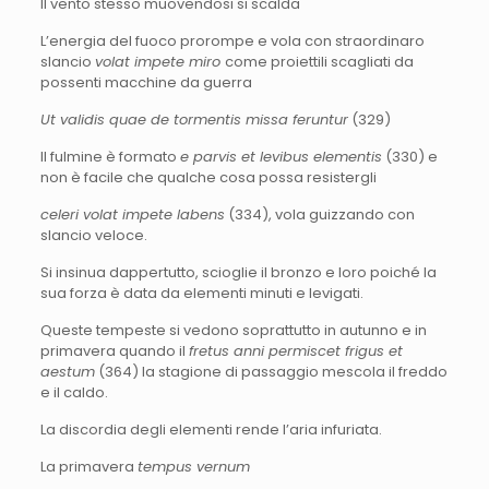
Il vento stesso muovendosi si scalda
L’energia del fuoco prorompe e vola con straordinaro
slancio
volat impete miro
come proiettili scagliati da
possenti macchine da guerra
Ut validis quae de tormentis missa feruntur
(329)
Il fulmine è formato
e parvis et levibus elementis
(330) e
non è facile che qualche cosa possa resistergli
celeri volat impete labens
(334), vola guizzando con
slancio veloce.
Si insinua dappertutto, scioglie il bronzo e loro poiché la
sua forza è data da elementi minuti e levigati.
Queste tempeste si vedono soprattutto in autunno e in
primavera quando il
fretus anni permiscet frigus et
aestum
(364) la stagione di passaggio mescola il freddo
e il caldo.
La discordia degli elementi rende l’aria infuriata.
La primavera
tempus vernum