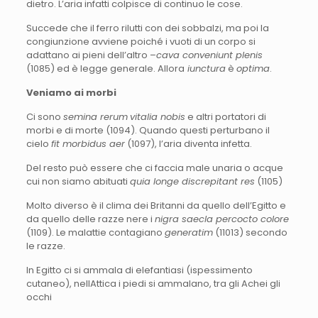
dietro. L’aria infatti colpisce di continuo le cose.
Succede che il ferro rilutti con dei sobbalzi, ma poi la
congiunzione avviene poiché i vuoti di un corpo si
adattano ai pieni dell’altro –
cava conveniunt plenis
(1085) ed è legge generale. Allora
iunctura
è
optima
.
Veniamo ai morbi
Ci sono
semina rerum
vitalia nobis
e altri portatori di
morbi e di morte (1094). Quando questi perturbano il
cielo
fit morbidus aer
(1097), l’aria diventa infetta.
Del resto può essere che ci faccia male unaria o acque
cui non siamo abituati
quia longe discrepitant res
(1105)
Molto diverso è il clima dei Britanni da quello dell’Egitto e
da quello delle razze nere i
nigra saecla percocto colore
(1109). Le malattie contagiano
generatim
(11013) secondo
le razze.
In Egitto ci si ammala di elefantiasi (ispessimento
cutaneo), nellAttica i piedi si ammalano, tra gli Achei gli
occhi