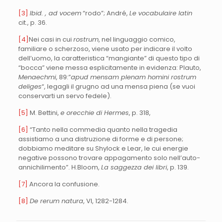
[3]
Ibid. , ad vocem
“rodo”; André,
Le vocabulaire latin
cit., p. 36.
[4]
Nei casi in cui
rostrum
, nel linguaggio comico,
familiare o scherzoso, viene usato per indicare il volto
dell’uomo, la caratteristica “mangiante” di questo tipo di
“bocca” viene messa esplicitamente in evidenza: Plauto,
Menaechmi
, 89:”
apud mensam plenam homini rostrum
deliges
“, legagli il grugno ad una mensa piena (se vuoi
conservarti un servo fedele).
[5]
M. Bettini,
e orecchie di Hermes
, p. 318,
[6]
“Tanto nella commedia quanto nella tragedia
assistiamo a una distruzione di forme e di persone;
dobbiamo meditare su Shylock e Lear, le cui energie
negative possono trovare appagamento solo nell’auto-
annichilimento”. H.Bloom,
La saggezza dei libri
, p. 139.
[7]
Ancora la confusione.
[8]
De rerum natura
, VI, 1282-1284.