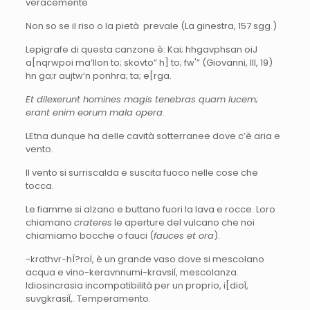
veracemente
Non so se il riso o la pietà prevale (La ginestra, 157 sgg.)
Lepigrafe di questa canzone è: Kai; hhgavphsan oiJ
a[nqrwpoi ma’llon to; skovto” h] to; fw'” (Giovanni, III, 19)
hn ga;r aujtw’n ponhra; ta; e[rga.
Et dilexerunt homines magis tenebras quam lucem;
erant enim eorum mala opera
.
LEtna dunque ha delle cavità sotterranee dove c’è aria e
vento.
Il vento si surriscalda e suscita fuoco nelle cose che
tocca.
Le fiamme si alzano e buttano fuori la lava e rocce. Loro
chiamano
crateres
le aperture del vulcano che noi
chiamiamo bocche o fauci (
fauces et ora
).
-krathvr-hÌ?roÏ, è un grande vaso dove si mescolano
acqua e vino-keravnnumi-kravsiÏ, mescolanza.
Idiosincrasia incompatibilità per un proprio, i[dioÏ,
suvgkrasiÏ,. Temperamento.