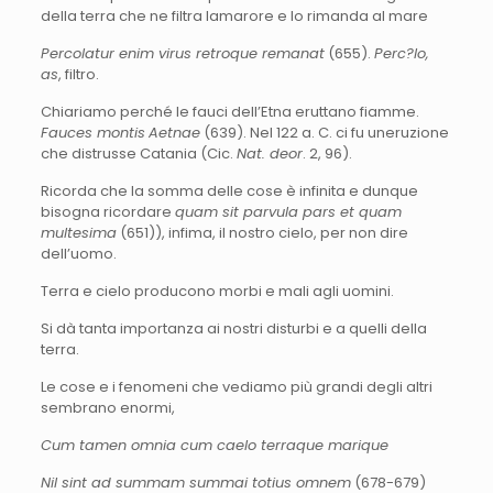
della terra che ne filtra lamarore e lo rimanda al mare
Percolatur enim virus retroque remanat
(655).
Perc?lo,
as
, filtro.
Chiariamo perché le fauci dell’Etna eruttano fiamme.
Fauces montis
Aetnae
(639). Nel 122 a. C. ci fu uneruzione
che distrusse Catania (Cic.
Nat. deor
. 2, 96).
Ricorda che la somma delle cose è infinita e dunque
bisogna ricordare
quam sit parvula pars et quam
multesima
(651)), infima, il nostro cielo, per non dire
dell’uomo.
Terra e cielo producono morbi e mali agli uomini.
Si dà tanta importanza ai nostri disturbi e a quelli della
terra.
Le cose e i fenomeni che vediamo più grandi degli altri
sembrano enormi,
Cum tamen omnia cum caelo terraque marique
Nil sint ad summam summai totius omnem
(678-679)