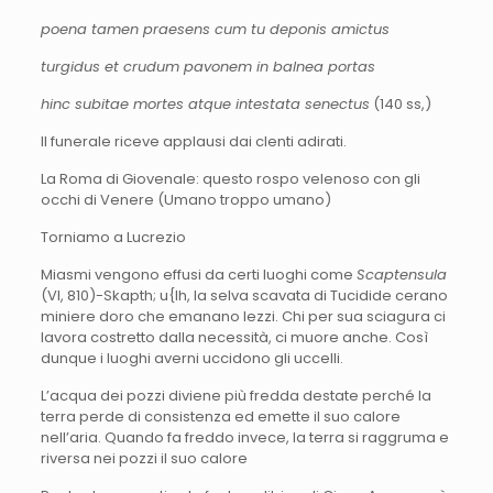
poena tamen praesens cum tu deponis amictus
turgidus et crudum pavonem in balnea portas
hinc subitae mortes atque intestata senectus
(140 ss,)
Il funerale riceve applausi dai clenti adirati.
La Roma di Giovenale: questo rospo velenoso con gli
occhi di Venere (Umano troppo umano)
Torniamo a Lucrezio
Miasmi vengono effusi da certi luoghi come
Scaptensula
(VI, 810)-Skapth; u{lh, la selva scavata di Tucidide cerano
miniere doro che emanano lezzi. Chi per sua sciagura ci
lavora costretto dalla necessità, ci muore anche. Così
dunque i luoghi averni uccidono gli uccelli.
L’acqua dei pozzi diviene più fredda destate perché la
terra perde di consistenza ed emette il suo calore
nell’aria. Quando fa freddo invece, la terra si raggruma e
riversa nei pozzi il suo calore