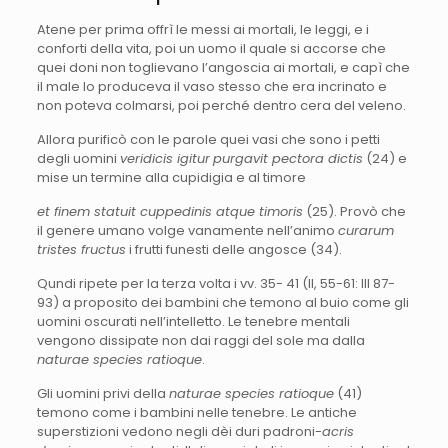
Atene per prima offrì le messi ai mortali, le leggi, e i
conforti della vita, poi un uomo il quale si accorse che
quei doni non toglievano l’angoscia ai mortali, e capì che
il male lo produceva il vaso stesso che era incrinato e
non poteva colmarsi, poi perché dentro cera del veleno.
Allora purificò con le parole quei vasi che sono i petti
degli uomini
veridicis igitur
purgavit pectora dictis
(24) e
mise un termine alla cupidigia e al timore
et finem statuit cuppedinis atque timoris
(25). Provò che
il genere umano volge vanamente nell’animo
curarum
tristes fructus
i frutti funesti delle angosce (34).
Qundi ripete per la terza volta i vv. 35- 41 (II, 55-61: III 87-
93) a proposito dei bambini che temono al buio come gli
uomini oscurati nell’intelletto. Le tenebre mentali
vengono dissipate non dai raggi del sole ma dalla
naturae species ratioque
.
Gli uomini privi della
naturae species ratioque
(41)
temono come i bambini nelle tenebre. Le antiche
superstizioni vedono negli dèi duri padroni-
acris