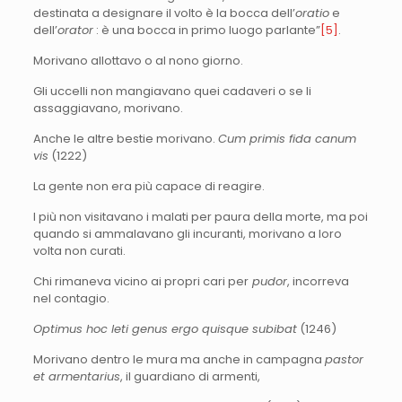
destinata a designare il volto è la bocca dell’
oratio
e
dell’
orator
: è una bocca in primo luogo parlante”
[5]
.
Morivano allottavo o al nono giorno.
Gli uccelli non mangiavano quei cadaveri o se li
assaggiavano, morivano.
Anche le altre bestie morivano.
Cum primis fida canum
vis
(1222)
La gente non era più capace di reagire.
I più non visitavano i malati per paura della morte, ma poi
quando si ammalavano gli incuranti, morivano a loro
volta non curati.
Chi rimaneva vicino ai propri cari per
pudor
, incorreva
nel contagio.
Optimus hoc leti genus ergo quisque subibat
(1246)
Morivano dentro le mura ma anche in campagna
pastor
et armentarius
, il guardiano di armenti,