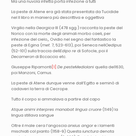
Ma una nuvola infetta porta infezione a tutti
La peste di Atene era già stata presentata da Tucidide
nel II libro in maniera più descrittiva e oggettiva
Virgilio nella
Georgica
III (478 sgg.) racconta la peste del
Norico con la morte degli animali morbo caeli, per
infezione del cielo,, Ovidio nel segno del fantastico la
peste di Egina (
met
. 7, 523-613), poi Seneca nell
Oedipus
(52-101) sulla traccia dell
Edipo re
di Sofocle, poi il
Decameron
di Bccaccio etc.
Giuseppe Ripamonti
[1]
De pesteMediolani
quella del1630,
poi Manzoni, Camus.
La peste di Atene dunque venne dall’Egitto e seminò di
cadaveri la terra di Cecrope.
Tutto il corpo si ammalava a partire dal capo
Atque animi interpres manabat lingua cruore
(1149) la
lingua stillava sangue
Oltre il male cera l’angoscia
anxius angor
e i lamenti
mischiati col pianto (1158-9) Questa
iunctura
denota