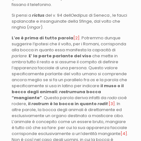
fissano il telefonino.
Si pensi a
rictus
del v. 94 dell
Oedipus
di Seneca , le fauci
spalancate e insanguinate della Sfinge, dal volto che
ringhia (
ringor
).
L’
os
è prima di tutto parola
[2]
. Potremmo dunque
suggerire l’ipotesi che il volto, per i Romani, corrisponda
alla bocca in quanto essa manifesta la capacità di
parlare
.
E’ la parte parlante del viso
che mette in
ombra tutto il resto e si assume il compito di definire
l’apparenza facciale di una persona. Questo valore
specificamente parlante del volto umano si comprende
ancora meglio se si fa un parallelo fra
os
e la parola che
specificamente si usa in latino per indicare
il muso o il
becco degli animali:
rostrum
una bocca
“mangiante”
. Questa parola deriva infatti da
rodo
cioè
rodere,
il
rostrum
è la bocca in quanto
rodit
[3]
. In
altre parole, la bocca degli animali è direttamente ed
esclusivamente un organo destinato a masticare cibo.
L’animale è concepito come un essere bruto, mangiare
è tutto ciò che sa fare: per cui la sua apparenza facciale
corrisponde esclusivamente a un’identità mangiante
[4]
.
Non è così nel caso degli uomini, in cui la bocca è