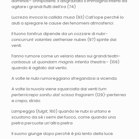
dominos
– onnipotenti. Il disgraziato li immagina intenti ad
agitare i grandi flutti dell’ira (74)
Lucrezio invoca la
callida musa
(93) Call’iope perché lo
aiuti a spiegare le cause dei fenomeni atmosferici .
Il tuono
tonitrus
dipende da un cozzare di nubi
–
concurrunt volantes aetheriae nubes
(97) spinte dai
venti.
Fanno rumore come un velario steso sui grandi teatri-
carbasus ut quondam magnis intenta theatris
– (109)
quando è agitato dal vento.
A volte le nubi rumoreggiano sfregandosi a vicenda.
A volte la nuvola viene squarciata dai venti
tum
perterricrepo sonitu dat scissa fragorem
(129)-
perterreo
e
crepo
, strido.
Lampeggia (
fulgit
, 160) quando le nubi si urtano e
scuotono da sé i semi del fuoco, come quando una
pietra percuote un’altra pietra
Il suono giunge dopo perché è più lento della luce.