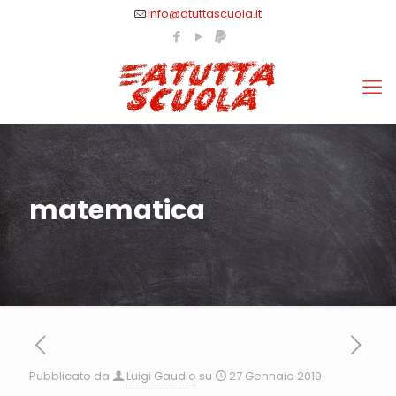
info@atuttascuola.it
matematica
Pubblicato da
Luigi Gaudio
su
27 Gennaio 2019