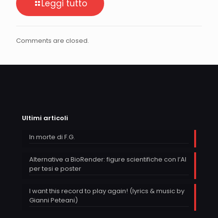
Leggi tutto
Comments are closed.
Ultimi articoli
In morte di F.G.
Alternative a BioRender: figure scientifiche con l’AI
per tesi e poster
I want this record to play again! (lyrics & music by
Gianni Peteani)