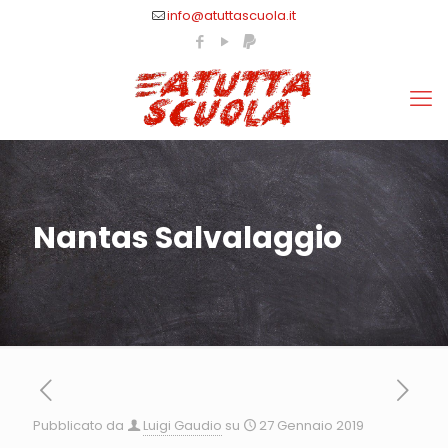
info@atuttascuola.it
Nantas Salvalaggio
Pubblicato da
Luigi Gaudio
su
27 Gennaio 2019