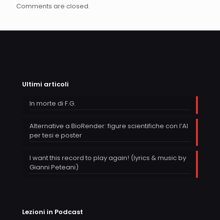
Comments are closed.
Ultimi articoli
In morte di F.G.
Alternative a BioRender: figure scientifiche con l’AI
per tesi e poster
I want this record to play again! (lyrics & music by
Gianni Peteani)
Lezioni in Podcast