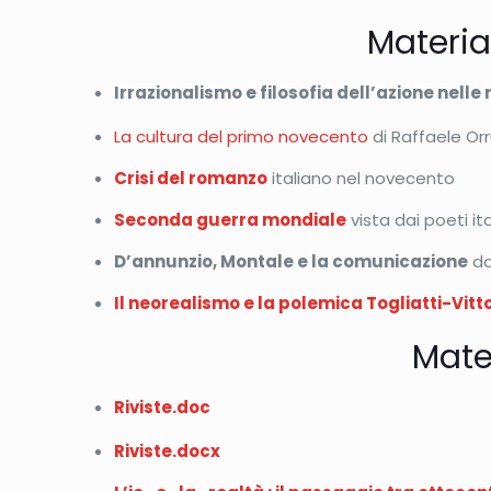
Materia
Irrazionalismo e filosofia dell’azione nelle 
La cultura del primo novecento
di Raffaele Or
Crisi del romanzo
italiano nel novecento
Seconda guerra mondiale
vista dai poeti ita
D’annunzio, Montale e la comunicazione
da
Il neorealismo e la polemica Togliatti-Vitto
Mater
R
iviste.doc
R
iviste.docx