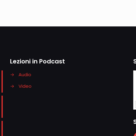
Lezioni in Podcast
→
Audio
→
Video