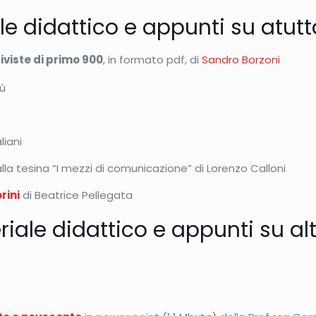
le didattico e appunti su atut
riviste di primo 900
, in formato pdf, di
Sandro Borzoni
rù
liani
lla tesina “I mezzi di comunicazione” di Lorenzo Calloni
rini
di Beatrice Pellegata
iale didattico e appunti su altr