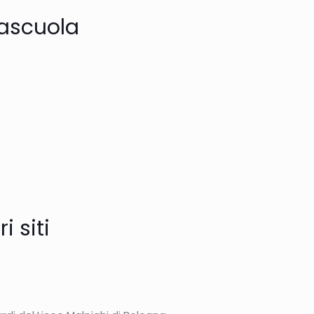
tascuola
i siti