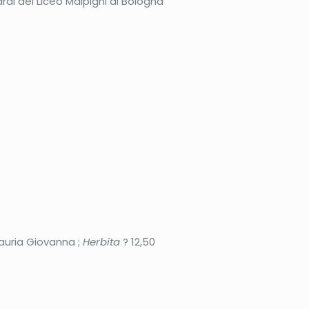
rdi del Liceo Malpighi di Bologna
auria Giovanna ;
Herbita
? 12,50