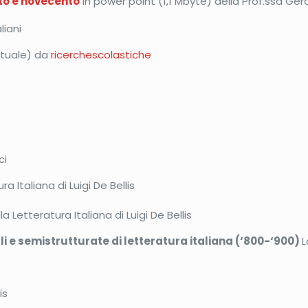
nto e novecento
in power point (1,1 Mbyte) della Prof.ssa Gera
liani
tuale) da
ricerchescolastiche
ci
a Italiana di Luigi De Bellis
la Letteratura Italiana di Luigi De Bellis
ali e semistrutturate di letteratura italiana (‘800-‘900)
L
is