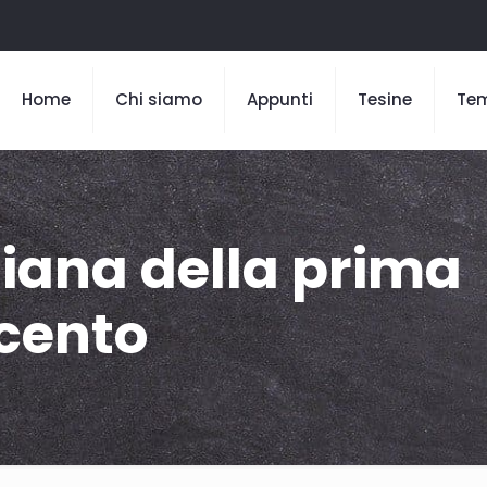
Home
Chi siamo
Appunti
Tesine
Te
liana della prima
cento