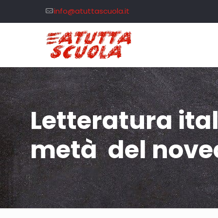
info@atuttascuola.it
Letteratura ita
metà del nove