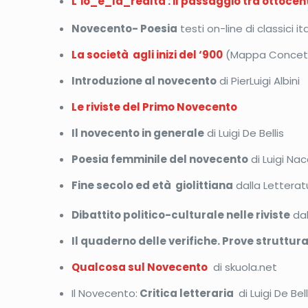
L’io_e_la_realtà : il passaggio tra ottoce
Novecento- Poesia
testi on-line di classici ita
La società agli inizi del ‘900
(Mappa Concet
Introduzione al novecento
di PierLuigi Albini
Le riviste del Primo Novecento
Il novecento in generale
di Luigi De Bellis
Poesia femminile del novecento
di Luigi Nac
Fine secolo ed età giolittiana
dalla Letteratur
Dibattito politico-culturale nelle riviste
dal
Il quaderno delle verifiche. Prove struttur
Qualcosa sul Novecento
di skuola.net
Il Novecento:
Critica letteraria
di Luigi De Bell