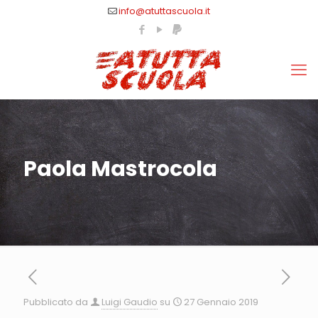
info@atuttascuola.it
Paola Mastrocola
Pubblicato da
Luigi Gaudio
su
27 Gennaio 2019