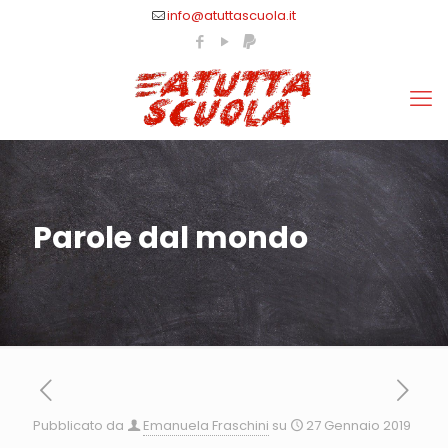
info@atuttascuola.it
Parole dal mondo
Pubblicato da
Emanuela Fraschini
su
27 Gennaio 2019