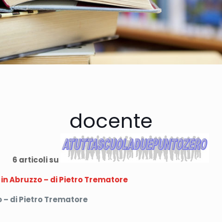
docente
6 articoli su
S in Abruzzo – di Pietro Trematore
o – di Pietro Trematore