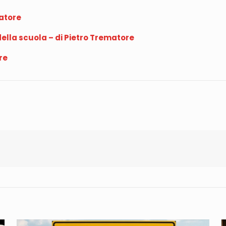
matore
ella scuola – di Pietro Trematore
re