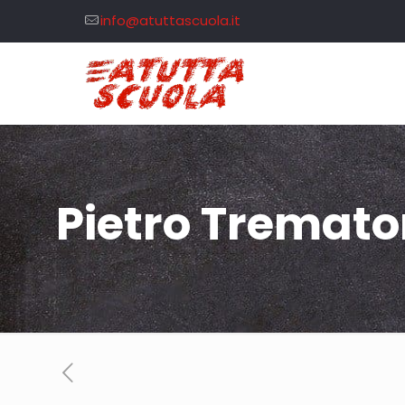
info@atuttascuola.it
Pietro Tremato