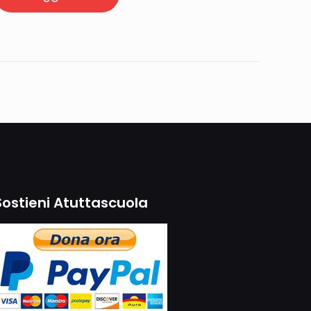
Sostieni Atuttascuola