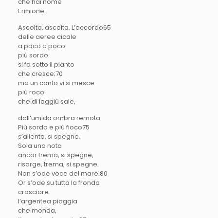
che hai nome
Ermione.
Ascolta, ascolta. L’accordo6
5
delle aeree cicale
a poco a poco
più sordo
si fa sotto il pianto
che cresce;7
0
ma un canto vi si mesce
più roco
che di laggiù sale,
dall’umida ombra remota.
Più sordo e più fioco7
5
s’allenta, si spegne.
Sola una nota
ancor trema, si spegne,
risorge, trema, si spegne.
Non s’ode voce del mare.8
0
Or s’ode su tutta la fronda
crosciare
l’argentea pioggia
che monda,