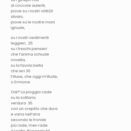
di coccole aulenti,
piove su i nostri vólti20
silvani,
piove su le nostre mani
ignude,
su i nostri vestimenti
leggieri, 2
5
su i freschi pensieri
che l’anima schiude
novella,
su la favola bella
che ieri 30
t’illuse, che oggi m’illude,
o Ermione.
Odi? La pioggia cade
su la solitaria
verdura
35
con un crepitìo che dura
e varia nell’aria
secondo le fronde
più rade, men rade.
Ascolta. Risponde40