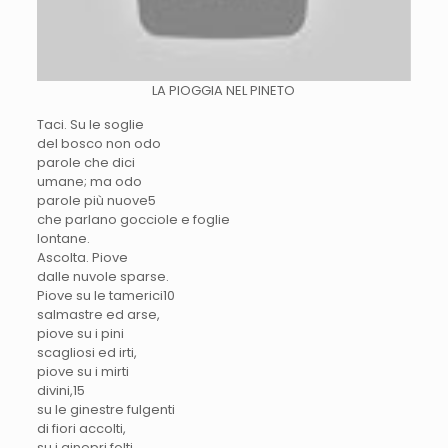
LA PIOGGIA NEL PINETO
Taci
. Su le soglie
del bosco non odo
parole che dici
umane; ma odo
parole più nuove
5
che parlano gocciole e foglie
lontane.
Ascolta. Piove
dalle nuvole sparse.
Piove su le tamerici10
salmastre ed arse,
piove su i pini
scagliosi ed irti,
piove su i mirti
divini,1
5
su le ginestre fulgenti
di fiori accolti,
su i ginepri folti