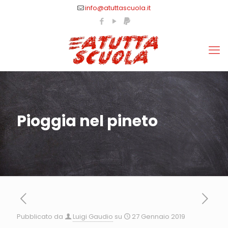
info@atuttascuola.it
Pioggia nel pineto
Pubblicato da
Luigi Gaudio
su
27 Gennaio 2019