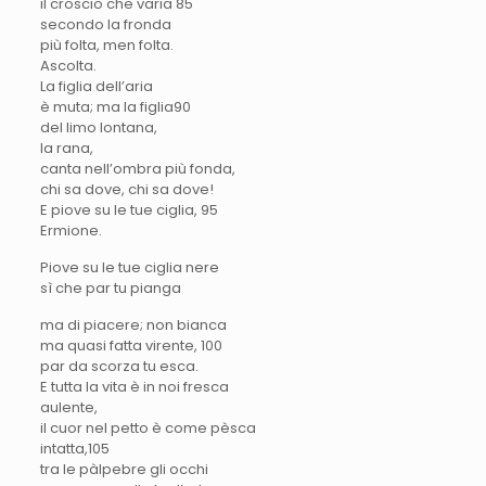
il croscio che varia 85
secondo la fronda
più folta, men folta.
Ascolta.
La figlia dell’aria
è muta; ma la figlia9
0
del limo lontana,
la rana,
canta nell’ombra più fonda,
chi sa dove, chi sa dove!
E piove su le tue ciglia, 9
5
Ermione.
Piove su le tue ciglia nere
sì che par tu pianga
ma di piacere; non bianca
ma quasi fatta virente, 10
0
par da scorza tu esca.
E tutta la vita è in noi fresca
aulente,
il cuor nel petto è come pèsca
intatta,10
5
tra le pàlpebre gli occhi