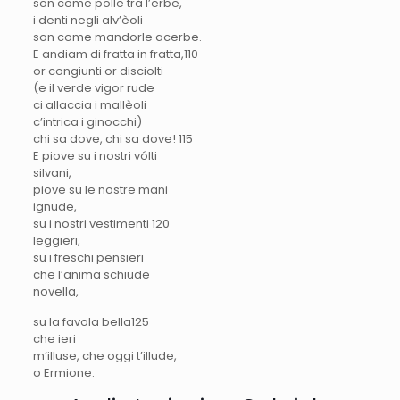
son come polle tra l’erbe,
i denti negli alv’èoli
son come mandorle acerbe.
E andiam di fratta in fratta,110
or congiunti or disciolti
(e il verde vigor rude
ci allaccia i mallèoli
c’intrica i ginocchi)
chi sa dove, chi sa dove! 11
5
E piove su i nostri vólti
silvani,
piove su le nostre mani
ignude,
su i nostri vestimenti 12
0
leggieri,
su i freschi pensieri
che l’anima schiude
novella,
su la favola bella
125
che ieri
m’illuse, che oggi t’illude,
o Ermione.