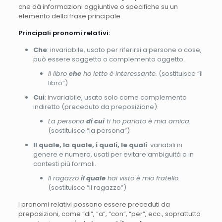
che dà informazioni aggiuntive o specifiche su un
elemento della frase principale.
Principali pronomi relativi:
Che
: invariabile, usato per riferirsi a persone o cose,
può essere soggetto o complemento oggetto.
Il libro
che
ho letto è interessante.
(sostituisce “il
libro”)
Cui
: invariabile, usato solo come complemento
indiretto (preceduto da preposizione).
La persona
di cui
ti ho parlato è mia amica.
(sostituisce “la persona”)
Il quale, la quale, i quali, le quali
: variabili in
genere e numero, usati per evitare ambiguità o in
contesti più formali.
Il ragazzo
il quale
hai visto è mio fratello.
(sostituisce “il ragazzo”)
I pronomi relativi possono essere preceduti da
preposizioni, come “di”, “a”, “con”, “per”, ecc., soprattutto