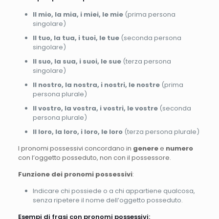
Il mio, la mia, i miei, le mie
(prima persona
singolare)
Il tuo, la tua, i tuoi, le tue
(seconda persona
singolare)
Il suo, la sua, i suoi, le sue
(terza persona
singolare)
Il nostro, la nostra, i nostri, le nostre
(prima
persona plurale)
Il vostro, la vostra, i vostri, le vostre
(seconda
persona plurale)
Il loro, la loro, i loro, le loro
(terza persona plurale)
I pronomi possessivi concordano in
genere
e
numero
con l’oggetto posseduto, non con il possessore.
Funzione dei pronomi possessivi
:
Indicare chi possiede o a chi appartiene qualcosa,
senza ripetere il nome dell’oggetto posseduto.
Esempi di frasi con pronomi possessivi: