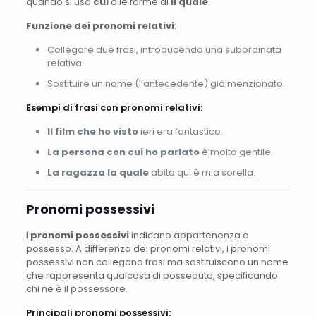
quando si usa
cui
o le forme di
il quale
.
Funzione dei pronomi relativi
:
Collegare due frasi, introducendo una subordinata
relativa.
Sostituire un nome (l’antecedente) già menzionato.
Esempi di frasi con pronomi relativi:
Il film che ho visto
ieri era fantastico.
La persona con cui ho parlato
è molto gentile.
La ragazza la quale
abita qui è mia sorella.
Pronomi possessivi
I
pronomi possessivi
indicano appartenenza o
possesso. A differenza dei pronomi relativi, i pronomi
possessivi non collegano frasi ma sostituiscono un nome
che rappresenta qualcosa di posseduto, specificando
chi ne è il possessore.
Principali pronomi possessivi: