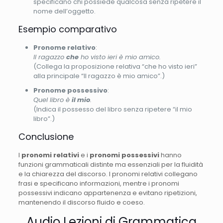
specificano chi possiede qualcosa senza ripetere il
nome dell’oggetto.
Esempio comparativo
Pronome relativo
:
Il ragazzo
che
ho visto ieri è mio amico.
(Collega la proposizione relativa “che ho visto ieri”
alla principale “Il ragazzo è mio amico”.)
Pronome possessivo
:
Quel libro è
il mio
.
(Indica il possesso del libro senza ripetere “il mio
libro”.)
Conclusione
I
pronomi relativi
e i
pronomi possessivi
hanno
funzioni grammaticali distinte ma essenziali per la fluidità
e la chiarezza del discorso. I pronomi relativi collegano
frasi e specificano informazioni, mentre i pronomi
possessivi indicano appartenenza e evitano ripetizioni,
mantenendo il discorso fluido e coeso.
Audio Lezioni di Grammatica