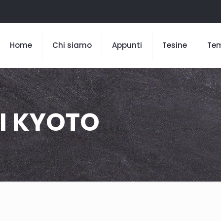
Home
Chi siamo
Appunti
Tesine
Te
I KYOTO