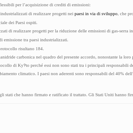
lessibili per l’acquisizione di crediti di emissioni:
 industrializzati di realizzare progetti nei
paesi in via di sviluppo
, che pr
ale dei Paesi ospiti.
zzati di realizzare progetti per la riduzione delle emissioni di gas-serra 
i emissione tra paesi industrializzati.
protocollo risultano 184.
 anidride carbonica nel quadro del presente accordo, nonostante la loro 
?
otocollo di Ky
to perché essi non sono stati tra i principali responsabili d
mbiamento climatico. I paesi non aderenti sono responsabili del 40% dell
li stati che hanno firmato e ratificato il trattato. Gli Stati Uniti hanno fi