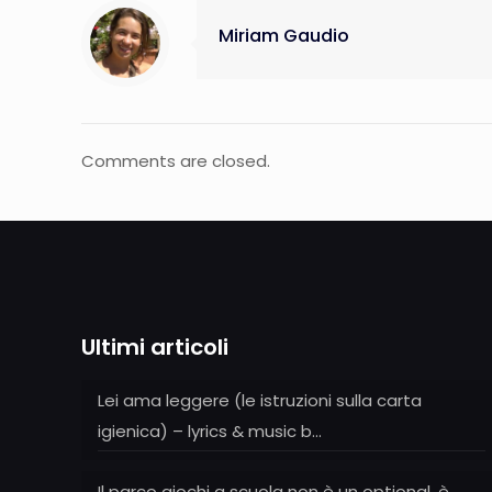
Miriam Gaudio
Comments are closed.
Ultimi articoli
Lei ama leggere (le istruzioni sulla carta
igienica) – lyrics & music b…
Il parco giochi a scuola non è un optional, è