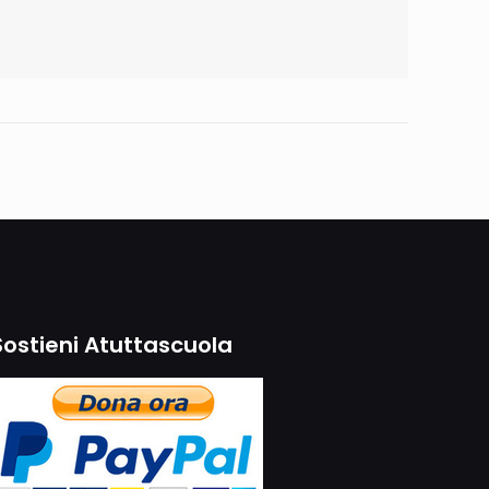
Sostieni Atuttascuola