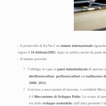
?
– Il protocollo di Ky
to è un
trattato
internazionale
riguarda
vigore il
16 febbraio
2005
, dopo la ratifica anche da parte d
– Il trattato prevede:
?
l’obbligo in capo ai
paesi industrializzati
di operare u
idrofluorocarburi
,
perfluorocarburi
ed
esafluoruro d
2008
–
2012
.
?
il ricorso a meccanismi di mercato, i cosiddetti Mecca
è il
Meccanismo di Sviluppo Pulito
. Lo scopo di que
via dello
sviluppo sostenibile
; dall’altra permette 