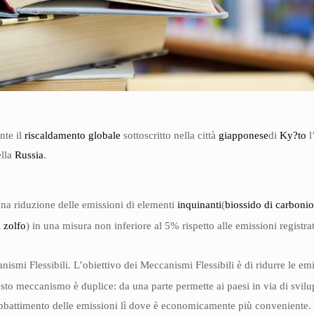
nte il
riscaldamento globale
sottoscritto nella città
giapponese
di
Ky
?
to
l
ella
Russia
.
na riduzione delle emissioni di elementi
inquinanti
(
biossido di carboni
i zolfo
) in una misura non inferiore al 5% rispetto alle emissioni registra
nismi Flessibili. L’obiettivo dei Meccanismi Flessibili è di ridurre le e
sto meccanismo è duplice: da una parte permette ai paesi in via di svilupp
l’abbattimento delle emissioni lì dove è economicamente più conveniente.