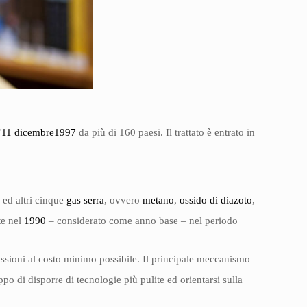
’
11 dicembre
1997
da più di 160 paesi. Il trattato è entrato in
o
ed altri cinque
gas serra
, ovvero
metano
,
ossido di diazoto
,
te nel
1990
– considerato come anno base – nel periodo
missioni al costo minimo possibile. Il principale meccanismo
o di disporre di tecnologie più pulite ed orientarsi sulla