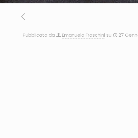
Pubblicato da
Emanuela Fraschini
su
27 Genn