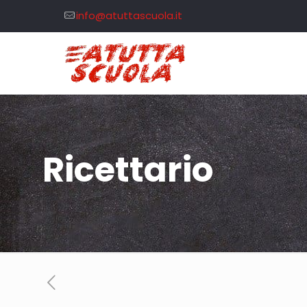
info@atuttascuola.it
Ricettario