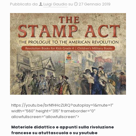
Pubblicato da
Luigi Gaudio
su
27 Gennaio 2019
https://youtu.be/brNfHHcZLRQ?autoplay=1&mute=1″
width=”560″ height=”315″ frameborder=”0″
allowfullscreen=”allowfullscreen”>
Materiale didattico e appunti sulla rivoluzione
francese su atuttascuola o su youtube