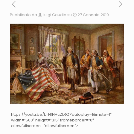
Pubblicato da
Luigi Gaudio
su
27 Gennaio 2019
https://youtu.be/brNfHHcZLRQ?autoplay=1&mute=1″
width=”560″ height=”315″ frameborder=”0″
allowfullscreen=”allowfullscreen”>