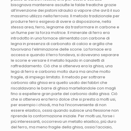
bisognava mantenere asciutte le falde freatiche grazie
all’invenzione dei pistoni idraulici a vapore che avrà il suo
massimo utilizzo nella ferrovia. Il metodo tradizionale per
produrre ferro esigeva di avere a disposizione, nella
stessa area, ferro, legname da trasformare in carbone e
un fiume per la forza motrice. Il minerale di ferro era
introdotto in una fornace alimentata con carbone di
legna in presenza di carbonato di calcio e argilla che
favorivano l’eliminazione delle scorie. La fornace era
accesa e quando il ferro fondeva, si dovevano separare
le scorie e versare il metallo liquido in canaletti di
raffreddamento. Ciò che si otteneva era la ghisa, una
lega di ferro e carbonio molto dura ma anche molto
fragile, di impiego limitato. Il metodo per sottrarre
carbonio alla ghisa era quello usato dei fabbri che
riscaldavano le barre di ghisa martellandole con magli
fino a espellere gran parte del carbonio dalla ghisa. Ciò
che si otteneva era ferro dolce che si presta a molti usi,
per esempio i chiodi, ma ha l’inconveniente di non
essere elastico, ossia quando subisce una flessione non
riprende la conformazione iniziale. Per molti usi, forse i
più interessanti, occorreva un metallo elastico, più duro
del ferro, ma meno fragile della ghisa, ossia l’acciaio,