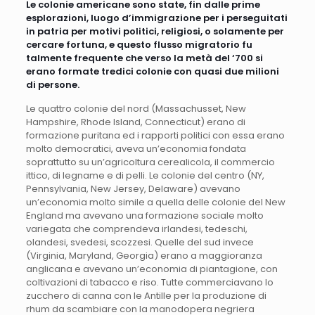
Le colonie americane sono state, fin dalle prime
esplorazioni, luogo d’immigrazione per i perseguitati
in patria per motivi politici, religiosi, o solamente per
cercare fortuna, e questo flusso migratorio fu
talmente frequente che verso la metà del ‘700 si
erano formate tredici colonie con quasi due milioni
di persone.
Le quattro colonie del nord (Massachusset, New
Hampshire, Rhode Island, Connecticut) erano di
formazione puritana ed i rapporti politici con essa erano
molto democratici, aveva un’economia fondata
soprattutto su un’agricoltura cerealicola, il commercio
ittico, di legname e di pelli. Le colonie del centro (NY,
Pennsylvania, New Jersey, Delaware) avevano
un’economia molto simile a quella delle colonie del New
England ma avevano una formazione sociale molto
variegata che comprendeva irlandesi, tedeschi,
olandesi, svedesi, scozzesi. Quelle del sud invece
(Virginia, Maryland, Georgia) erano a maggioranza
anglicana e avevano un’economia di piantagione, con
coltivazioni di tabacco e riso. Tutte commerciavano lo
zucchero di canna con le Antille per la produzione di
rhum da scambiare con la manodopera negriera