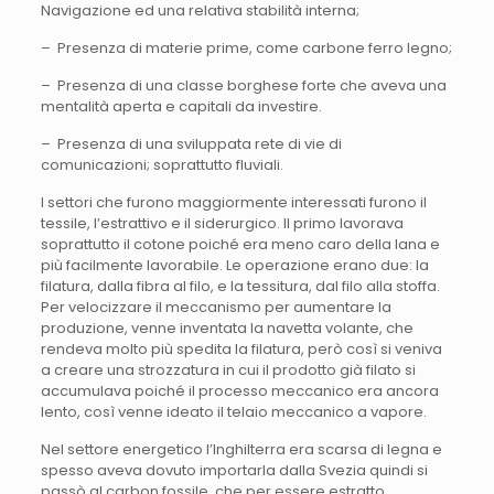
Navigazione ed una relativa stabilità interna;
– Presenza di materie prime, come carbone ferro legno;
– Presenza di una classe borghese forte che aveva una
mentalità aperta e capitali da investire.
– Presenza di una sviluppata rete di vie di
comunicazioni; soprattutto fluviali.
I settori che furono maggiormente interessati furono il
tessile, l’estrattivo e il siderurgico. Il primo lavorava
soprattutto il cotone poiché era meno caro della lana e
più facilmente lavorabile. Le operazione erano due: la
filatura, dalla fibra al filo, e la tessitura, dal filo alla stoffa.
Per velocizzare il meccanismo per aumentare la
produzione, venne inventata la navetta volante, che
rendeva molto più spedita la filatura, però così si veniva
a creare una strozzatura in cui il prodotto già filato si
accumulava poiché il processo meccanico era ancora
lento, così venne ideato il telaio meccanico a vapore.
Nel settore energetico l’Inghilterra era scarsa di legna e
spesso aveva dovuto importarla dalla Svezia quindi si
passò al carbon fossile, che per essere estratto