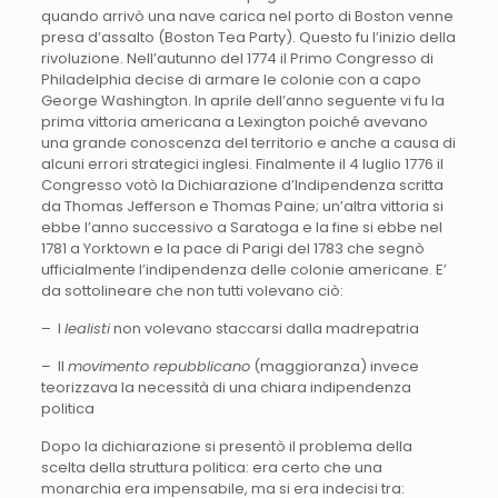
quando arrivò una nave carica nel porto di Boston venne
presa d’assalto (Boston Tea Party). Questo fu l’inizio della
rivoluzione. Nell’autunno del 1774 il Primo Congresso di
Philadelphia decise di armare le colonie con a capo
George Washington. In aprile dell’anno seguente vi fu la
prima vittoria americana a Lexington poiché avevano
una grande conoscenza del territorio e anche a causa di
alcuni errori strategici inglesi. Finalmente il 4 luglio 1776 il
Congresso votò la Dichiarazione d’Indipendenza scritta
da Thomas Jefferson e Thomas Paine; un’altra vittoria si
ebbe l’anno successivo a Saratoga e la fine si ebbe nel
1781 a Yorktown e la pace di Parigi del 1783 che segnò
ufficialmente l’indipendenza delle colonie americane. E’
da sottolineare che non tutti volevano ciò:
– I
lealisti
non volevano staccarsi dalla madrepatria
– Il
movimento repubblicano
(maggioranza) invece
teorizzava la necessità di una chiara indipendenza
politica
Dopo la dichiarazione si presentò il problema della
scelta della struttura politica: era certo che una
monarchia era impensabile, ma si era indecisi tra: