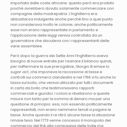
importata dalle coste africane: questo però era proibito
poiché avrebbero dovuto solamente commerciare con
compagnie della madrepatria. L’Inghilterra era
abbastanza indulgente anche perché fino a quel punto
non considerava molto le colonie; anche politicamente
esse non erano rappresentate in parlamento e
l’applicazione delle leggi veniva controllata da un
governatore che discuteva con i rappresentanti delle
varie assemblee.
Però dopo la guerra dei Sette Anni l’Inghilterra aveva
bisogno di nuove entrate per risanare il bilancio quindi,
per riaffermare le sue prerogative, Giorgio III emise lo
sugar act
, che imponeva la riscossione di tasse e
controlli sui commerci clandestini e nel 1766 vi fu anche la
tassa sul bollo, che veniva utilizzato per tutti i documenti
in carta da bollo che testimoniavano rapporti
commerciali e giuridici. I coloni si ribellarono a queste
misure non tanto per la somma di denaro ma per una
questione di principio: essi, non essendo politicamente
rappresentati, non erano nemmeno tenuti a pagare le
tasse. Anche quando il re ritirò alcune tasse la situazione
rimase tesa. Nel 1773 venne concesso il monopolio del
commercio del thè alla compagnia delle Indie ma