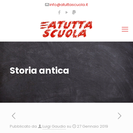
info@atuttascuola.it
Storia antica
Pubblicato da
Luigi Gaudio
su
27 Gennaio 2019