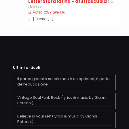
Letteratura latina – atuttascuola
ha
detto:
12 Marzo 2019 alle 1:10
[…] Tacito […]
Ultimi articoli
Il parco giochi a scuola non è un optional, è parte
dell’educazione
Vintage Soul Funk Rock (lyrics & music by Gianni
Peteani)
Believe in yourself (lyrics & music by Gianni
Peteani)