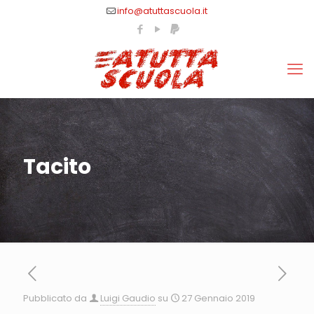
info@atuttascuola.it
Tacito
Pubblicato da
Luigi Gaudio
su
27 Gennaio 2019