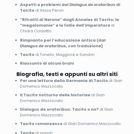
Aspetti e problemi del
Dialogus de oratoribus
di
Tacito
di Alissa Peron
“Ritratti di Nerone” dagli Annales di Tacito; le
“megalomanie” e le follie dell’imperatore
di
Chiara Colavitto
Rimpianto per l’educazione antica (dal
Dialogus de oratoribus
, con traduzione)
Tacito
di Tonello, Maggiore e Sandrin
Riassunto di alcuni brani
Biografia, testi e appunti su altri siti
Per una lettura della Germania di Tacito
di Gian
Domenico Mazzocato
Il Tacito notturno delle historiae
di Gian
Domenico Mazzocato
Dialogus de oratoribus: Tacito o no?
di Gian
Domenico Mazzocato
Tacito romanzesco
di Gian Domenico Mazzocato
Tacito
di splash