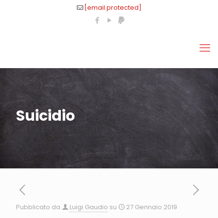
[email protected]
Suicidio
Pubblicato da
Luigi Gaudio
su
27 Gennaio 2019