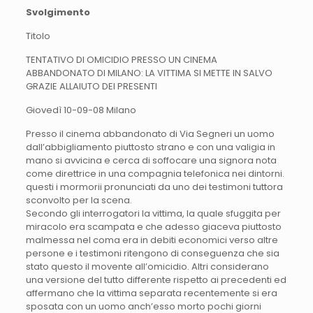
Svolgimento
Titolo
TENTATIVO DI OMICIDIO PRESSO UN CINEMA
ABBANDONATO DI MILANO: LA VITTIMA SI METTE IN SALVO
GRAZIE ALLAIUTO DEI PRESENTI
Giovedì 10-09-08 Milano
Presso il cinema abbandonato di Via Segneri un uomo
dall’abbigliamento piuttosto strano e con una valigia in
mano si avvicina e cerca di soffocare una signora nota
come direttrice in una compagnia telefonica nei dintorni.
questi i mormorii pronunciati da uno dei testimoni tuttora
sconvolto per la scena.
Secondo gli interrogatori la vittima, la quale sfuggita per
miracolo era scampata e che adesso giaceva piuttosto
malmessa nel coma era in debiti economici verso altre
persone e i testimoni ritengono di conseguenza che sia
stato questo il movente all’omicidio. Altri considerano
una versione del tutto differente rispetto ai precedenti ed
affermano che la vittima separata recentemente si era
sposata con un uomo anch’esso morto pochi giorni