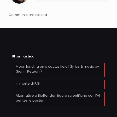
Comments are closed.
Ultimi articoli
Moon landing on a cactus field! (lyrics & music by
Gianni Peteani)
In morte di F.G.
Alternative a BioRender: figure scientifiche con l’AI
per tesi e poster