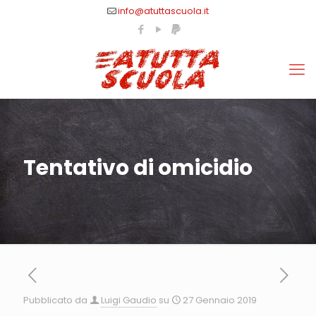
info@atuttascuola.it
Tentativo di omicidio
Pubblicato da
Luigi Gaudio
su
27 Gennaio 2019