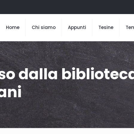
Home
Chi siamo
Appunti
Tesine
Te
o dalla bibliotec
ani