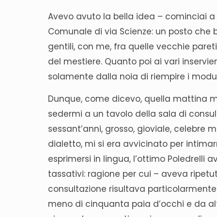
Avevo avuto la bella idea – cominciai a r
Comunale di via Scienze: un posto che b
gentili, con me, fra quelle vecchie paret
del mestiere. Quanto poi ai vari inservi
solamente dalla noia di riempire i moduli
Dunque, come dicevo, quella mattina mi 
sedermi a un tavolo della sala di consulta
sessant’anni, grosso, gioviale, celebre
dialetto, mi si era avvicinato per intim
esprimersi in lingua, l’ottimo Poledrelli 
tassativi: ragione per cui – aveva ripetu
consultazione risultava particolarmente a
meno di cinquanta paia d’occhi e da alt