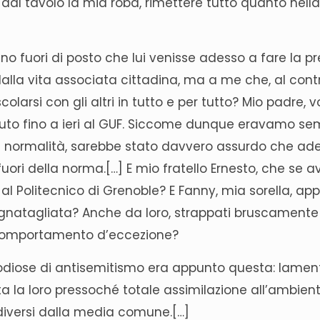
 dal tavolo la mia roba, rimettere tutto quanto nell
meno fuori di posto che lui venisse adesso a fare la p
alla vita associata cittadina, ma a me che, al cont
olarsi con gli altri in tutto e per tutto? Mio padre, 
tenuto fino a ieri al GUF. Siccome dunque eravamo se
sua normalità, sarebbe stato davvero assurdo che ade
ori della norma.[…] E mio fratello Ernesto, che se a
al Politecnico di Grenoble? E Fanny, mia sorella, ap
 Vignatagliata? Anche da loro, strappati bruscamente
n comportamento d’eccezione?
odiose di antisemitismo era appunto questa: lament
ata la loro pressoché totale assimilazione all’ambien
diversi dalla media comune.[…]