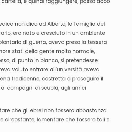
a cartella, e quindi raggiungere, passo dopo
redica non dico ad Alberto, la famiglia del
rario, ero nato e cresciuto in un ambiente
volontario di guerra, aveva preso la tessera
mpre stati della gente molto normale,
sso, di punto in bianco, si pretendesse
veva voluto entrare all’università aveva
pena tredicenne, costretta a proseguire il
 ai compagni di scuola, agli amici
are che gli ebrei non fossero abbastanza
te circostante, lamentare che fossero tali e