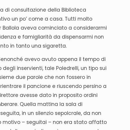
la di consultazione della Biblioteca
ntivo un po’ come a casa. Tutti molto
ttor Ballola aveva cominciato a considerarmi
nfidenza e famigliarità da dispensarmi non
anto in tanto una sigaretta.
. Senonché avevo avuto appena il tempo di
gli inservienti, tale Poledrelli, un tipo sui
nsieme due parole che non fossero in
rientrare il pancione e riuscendo persino a
direttore avesse dato in proposito ordini
mberare. Quella mattina la sala di
seguita, in un silenzio sepolcrale, da non
 motivo – seguitai – non era stato affatto