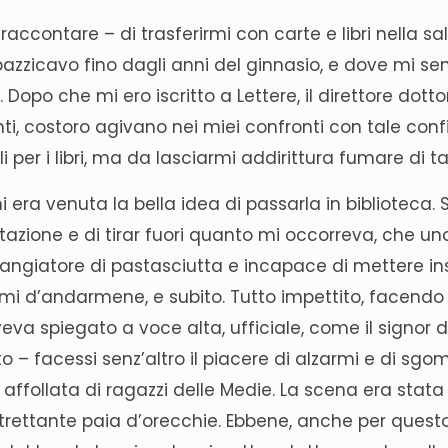
accontare – di trasferirmi con carte e libri nella sa
azzicavo fino dagli anni del ginnasio, e dove mi se
i. Dopo che mi ero iscritto a Lettere, il direttore do
enti, costoro agivano nei miei confronti con tale co
 per i libri, ma da lasciarmi addirittura fumare di t
era venuta la bella idea di passarla in biblioteca
zione e di tirar fuori quanto mi occorreva, che uno de
 mangiatore di pastasciutta e incapace di mettere i
armi d’andarmene, e subito. Tutto impettito, facendo 
aveva spiegato a voce alta, ufficiale, come il signor 
to – facessi senz’altro il piacere di alzarmi e di sgo
ffollata di ragazzi delle Medie. La scena era stata 
rettante paia d’orecchie. Ebbene, anche per questo