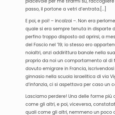
piacevole per me tirarmi su, raccogliere
passo, il portone a vetri d’entrata.[…]
E poi, e poi! – incalzai –. Non era perlo
quale si era sempre tenuta in disparte d
perfino troppo disposto ad aprirsi, a mesc
del Fascio nel ’19; io stesso ero appar
noialtri, anzi addirittura banale nella 
proprio da noi un comportamento al di fu
dovuto emigrare in Francia, iscrivendosi 
ginnasio nella scuola israelitica di via
d’infanzia, ci si aspettava per caso u
Lasciamo perdere! Una delle forme più 
come gli altri, e poi, viceversa, constat
quali come gli altri, nemmeno un poco 