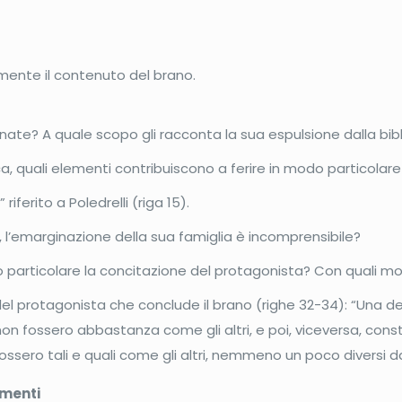
amente il contenuto del brano.
nate? A quale scopo gli racconta la sua espulsione dalla bib
eca, quali elementi contribuiscono a ferire in modo particolare
riferito a Poledrelli (riga 15).
 l’emarginazione della sua famiglia è incomprensibile?
do particolare la concitazione del protagonista? Con quali m
 del protagonista che conclude il brano (righe 32-34): “Una d
on fossero abbastanza come gli altri, e poi, viceversa, cons
ossero tali e quali come gli altri, nemmeno un poco diversi 
imenti