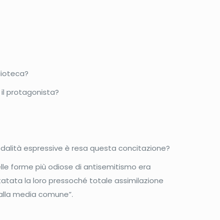
lioteca?
 il protagonista?
odalità espressive è resa questa concitazione?
elle forme più odiose di antisemitismo era
tatata la loro pressoché totale assimilazione
dalla media comune”.