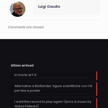
Luigi Gaudio
Comments are closed.
Ultimi articoli
In morte di F.G.
Alternative a BioRender: figure scientifiche con l’AI
per tesi e poster
I want this record to play again! (lyrics & music by
Gianni Peteani)