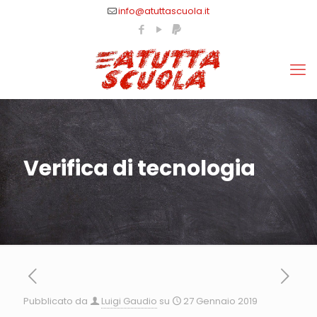
info@atuttascuola.it
Verifica di tecnologia
Pubblicato da
Luigi Gaudio
su
27 Gennaio 2019