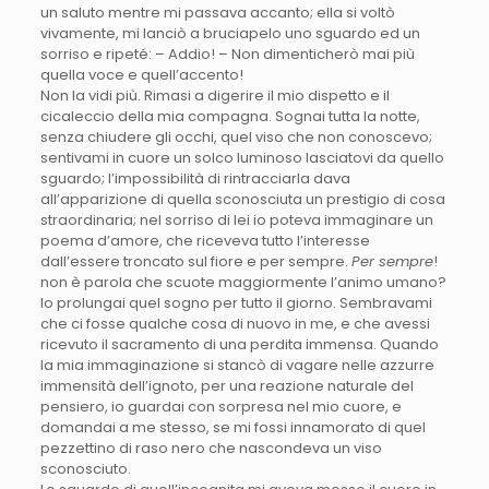
un saluto mentre mi passava accanto; ella si voltò
vivamente, mi lanciò a bruciapelo uno sguardo ed un
sorriso e ripeté: – Addio! – Non dimenticherò mai più
quella voce e quell’accento!
Non la vidi più. Rimasi a digerire il mio dispetto e il
cicaleccio della mia compagna. Sognai tutta la notte,
senza chiudere gli occhi, quel viso che non conoscevo;
sentivami in cuore un solco luminoso lasciatovi da quello
sguardo; l’impossibilità di rintracciarla dava
all’apparizione di quella sconosciuta un prestigio di cosa
straordinaria; nel sorriso di lei io poteva immaginare un
poema d’amore, che riceveva tutto l’interesse
dall’essere troncato sul fiore e per sempre.
Per sempre
!
non è parola che scuote maggiormente l’animo umano?
Io prolungai quel sogno per tutto il giorno. Sembravami
che ci fosse qualche cosa di nuovo in me, e che avessi
ricevuto il sacramento di una perdita immensa. Quando
la mia immaginazione si stancò di vagare nelle azzurre
immensità dell’ignoto, per una reazione naturale del
pensiero, io guardai con sorpresa nel mio cuore, e
domandai a me stesso, se mi fossi innamorato di quel
pezzettino di raso nero che nascondeva un viso
sconosciuto.