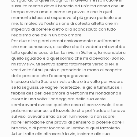
Lo sguardo di quell’incognita mi aveva messo il cuore in
sussulto mentre davo il braccio ad un’altra donna che un
tempo avevo amato come un pazzo, e che in quel
momento istesso si esponeva al più grave pericolo per
me. Io maledivo l’ostinazione di cotesto affetto che mi
impediva di correre dietro alla sconosciuta con tutto
l’egoismo che c’è in un altro amore.
Per due o tre giorni cercai ansiosamente quell’amante
che non conoscevo, e sentivo che il rivederla mi avrebbe
tolto qualche cosa di Lei. La rividi in Galleria, la riconobbi a
quello sguardo e a quel sorriso che mi dicevano: «Son io,
mi ravvisi?». Mi sentivo spinto fatalmente verso di lei, e
venti volte fui sul punto di prenderle la mano al cospetto
delle persone che l’accompagnavano.
In piazza della Scala si rivolse due o tre volte per vedere
se la seguissi. Le vaghe incertezze, le gioie tumultuose, i
febbrili desideri dell’amore a vent’anni mi inondarono il
cuore in una volta: l’ondeggiare della sua veste
sembravami avesse qualche cosa di carezzevole; il suo
paltoncino bianco, e il fazzoletto che pel freddo si teneva
sul viso, avevano irradiazioni luminose. Io non saprei
ridire l’emozione che provai al pensiero di poterle dare il
braccio, o di poter toccare un lembo di quel fazzoletto.
Ad un tratto ella attraversò la via, insieme alla sua