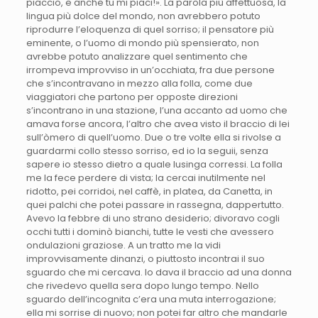
piaccio, e anche tu mi piaci!». La parola più affettuosa, la
lingua più dolce del mondo, non avrebbero potuto
riprodurre l’eloquenza di quel sorriso; il pensatore più
eminente, o l’uomo di mondo più spensierato, non
avrebbe potuto analizzare quel sentimento che
irrompeva improvviso in un’occhiata, fra due persone
che s’incontravano in mezzo alla folla, come due
viaggiatori che partono per opposte direzioni
s’incontrano in una stazione, l’una accanto ad uomo che
amava forse ancora, l’altro che avea visto il braccio di lei
sull’òmero di quell’uomo. Due o tre volte ella si rivolse a
guardarmi collo stesso sorriso, ed io la seguii, senza
sapere io stesso dietro a quale lusinga corressi. La folla
me la fece perdere di vista; la cercai inutilmente nel
ridotto, pei corridoi, nel caffè, in platea, da Canetta, in
quei palchi che potei passare in rassegna, dappertutto.
Avevo la febbre di uno strano desiderio; divoravo cogli
occhi tutti i dominò bianchi, tutte le vesti che avessero
ondulazioni graziose. A un tratto me la vidi
improvvisamente dinanzi, o piuttosto incontrai il suo
sguardo che mi cercava. Io dava il braccio ad una donna
che rivedevo quella sera dopo lungo tempo. Nello
sguardo dell’incognita c’era una muta interrogazione;
ella mi sorrise di nuovo; non potei far altro che mandarle