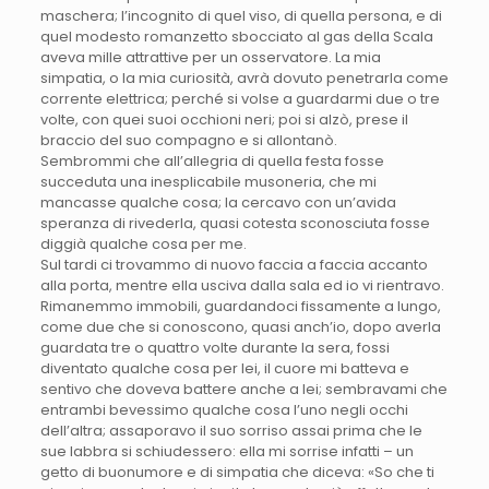
maschera; l’incognito di quel viso, di quella persona, e di
quel modesto romanzetto sbocciato al gas della Scala
aveva mille attrattive per un osservatore. La mia
simpatia, o la mia curiosità, avrà dovuto penetrarla come
corrente elettrica; perché si volse a guardarmi due o tre
volte, con quei suoi occhioni neri; poi si alzò, prese il
braccio del suo compagno e si allontanò.
Sembrommi che all’allegria di quella festa fosse
succeduta una inesplicabile musoneria, che mi
mancasse qualche cosa; la cercavo con un’avida
speranza di rivederla, quasi cotesta sconosciuta fosse
diggià qualche cosa per me.
Sul tardi ci trovammo di nuovo faccia a faccia accanto
alla porta, mentre ella usciva dalla sala ed io vi rientravo.
Rimanemmo immobili, guardandoci fissamente a lungo,
come due che si conoscono, quasi anch’io, dopo averla
guardata tre o quattro volte durante la sera, fossi
diventato qualche cosa per lei, il cuore mi batteva e
sentivo che doveva battere anche a lei; sembravami che
entrambi bevessimo qualche cosa l’uno negli occhi
dell’altra; assaporavo il suo sorriso assai prima che le
sue labbra si schiudessero: ella mi sorrise infatti – un
getto di buonumore e di simpatia che diceva: «So che ti