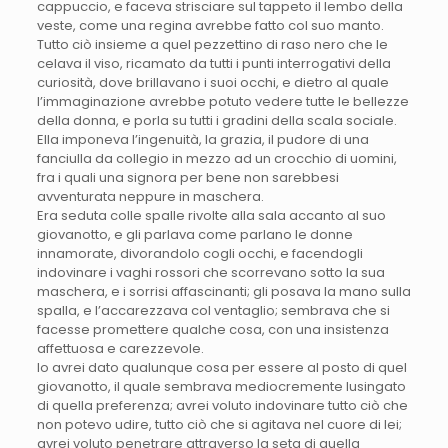
cappuccio, e faceva strisciare sul tappeto il lembo della
veste, come una regina avrebbe fatto col suo manto.
Tutto ciò insieme a quel pezzettino di raso nero che le
celava il viso, ricamato da tutti i punti interrogativi della
curiosità, dove brillavano i suoi occhi, e dietro al quale
l’immaginazione avrebbe potuto vedere tutte le bellezze
della donna, e porla su tutti i gradini della scala sociale.
Ella imponeva l’ingenuità, la grazia, il pudore di una
fanciulla da collegio in mezzo ad un crocchio di uomini,
fra i quali una signora per bene non sarebbesi
avventurata neppure in maschera.
Era seduta colle spalle rivolte alla sala accanto al suo
giovanotto, e gli parlava come parlano le donne
innamorate, divorandolo cogli occhi, e facendogli
indovinare i vaghi rossori che scorrevano sotto la sua
maschera, e i sorrisi affascinanti; gli posava la mano sulla
spalla, e l’accarezzava col ventaglio; sembrava che si
facesse promettere qualche cosa, con una insistenza
affettuosa e carezzevole.
Io avrei dato qualunque cosa per essere al posto di quel
giovanotto, il quale sembrava mediocremente lusingato
di quella preferenza; avrei voluto indovinare tutto ciò che
non potevo udire, tutto ciò che si agitava nel cuore di lei;
avrei voluto penetrare attraverso la seta di quella