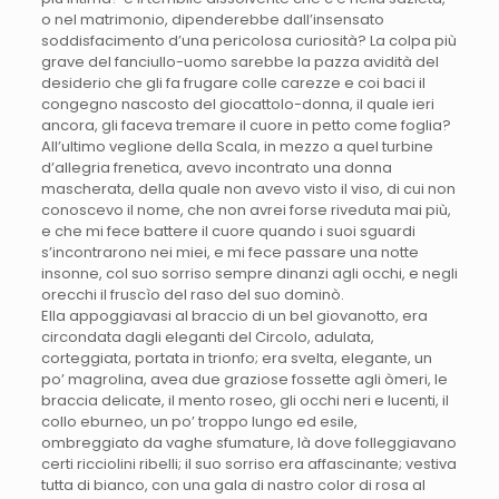
o nel matrimonio, dipenderebbe dall’insensato
soddisfacimento d’una pericolosa curiosità? La colpa più
grave del fanciullo-uomo sarebbe la pazza avidità del
desiderio che gli fa frugare colle carezze e coi baci il
congegno nascosto del giocattolo-donna, il quale ieri
ancora, gli faceva tremare il cuore in petto come foglia?
All’ultimo veglione della Scala, in mezzo a quel turbine
d’allegria frenetica, avevo incontrato una donna
mascherata, della quale non avevo visto il viso, di cui non
conoscevo il nome, che non avrei forse riveduta mai più,
e che mi fece battere il cuore quando i suoi sguardi
s’incontrarono nei miei, e mi fece passare una notte
insonne, col suo sorriso sempre dinanzi agli occhi, e negli
orecchi il fruscìo del raso del suo dominò.
Ella appoggiavasi al braccio di un bel giovanotto, era
circondata dagli eleganti del Circolo, adulata,
corteggiata, portata in trionfo; era svelta, elegante, un
po’ magrolina, avea due graziose fossette agli òmeri, le
braccia delicate, il mento roseo, gli occhi neri e lucenti, il
collo eburneo, un po’ troppo lungo ed esile,
ombreggiato da vaghe sfumature, là dove folleggiavano
certi ricciolini ribelli; il suo sorriso era affascinante; vestiva
tutta di bianco, con una gala di nastro color di rosa al