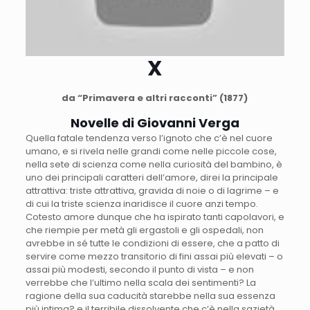
X
da “Primavera e altri racconti” (1877)
Novelle di Giovanni Verga
Quella fatale tendenza verso l’ignoto che c’è nel cuore
umano, e si rivela nelle grandi come nelle piccole cose,
nella sete di scienza come nella curiosità del bambino, è
uno dei principali caratteri dell’amore, direi la principale
attrattiva: triste attrattiva, gravida di noie o di lagrime – e
di cui la triste scienza inaridisce il cuore anzi tempo.
Cotesto amore dunque che ha ispirato tanti capolavori, e
che riempie per metà gli ergastoli e gli ospedali, non
avrebbe in sé tutte le condizioni di essere, che a patto di
servire come mezzo transitorio di fini assai più elevati – o
assai più modesti, secondo il punto di vista – e non
verrebbe che l’ultimo nella scala dei sentimenti? La
ragione della sua caducità starebbe nella sua essenza
più intima? e il terribile dissolvente che c’è nella sazietà,