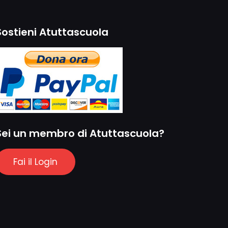
Sostieni Atuttascuola
Sei un membro di Atuttascuola?
Fai il Login