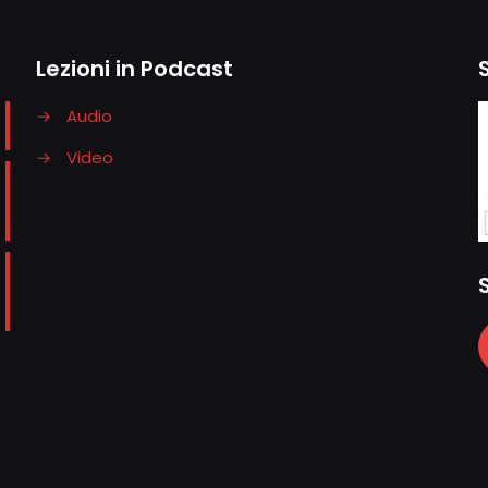
Lezioni in Podcast
→
Audio
→
Video