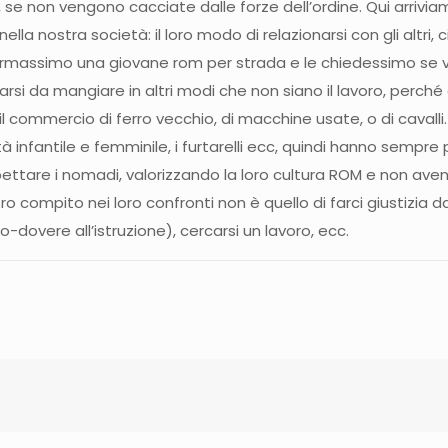
se non vengono cacciate dalle forze dell’ordine. Qui arriviamo
lla nostra società: il loro modo di relazionarsi con gli altri,
fermassimo una giovane rom per strada e le chiedessimo se va 
si da mangiare in altri modi che non siano il lavoro, perché 
il commercio di ferro vecchio, di macchine usate, o di cavalli
infantile e femminile, i furtarelli ecc, quindi hanno sempre pr
ettare i nomadi, valorizzando la loro cultura ROM e non aven
stro compito nei loro confronti non è quello di farci giustizia d
-dovere all’istruzione), cercarsi un lavoro, ecc.