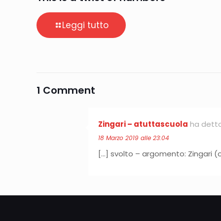
Leggi tutto
1 Comment
Zingari – atuttascuola
ha detto
18 Marzo 2019 alle 23:04
[…] svolto – argomento: Zingari (o