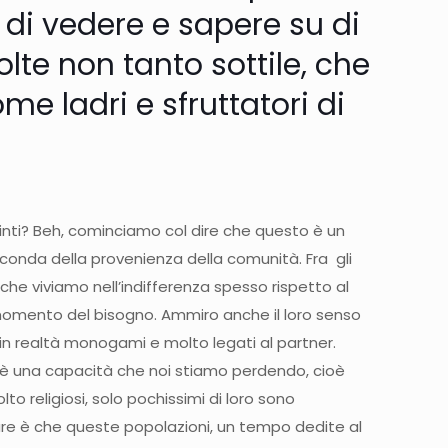
di vedere e sapere su di
volte non tanto sottile, che
ome ladri e sfruttatori di
inti? Beh, cominciamo col dire che questo è un
seconda della provenienza della comunità. Fra gli
, che viviamo nell’indifferenza spesso rispetto al
 momento del bisogno. Ammiro anche il loro senso
no in realtà monogami e molto legati al partner.
a, è una capacità che noi stiamo perdendo, cioè
lto religiosi, solo pochissimi di loro sono
are è che queste popolazioni, un tempo dedite al