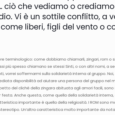
… ciò che vediamo o crediamo 
dio. Vi è un sottile conflitto, a 
come liberi, figli del vento o c
re terminologico: come dobbiamo chiamarli, zingari, rom o s
Essi più spesso chiamano se stessi Sinti, o con altri nomi, a 
ti, vorrei soffermarmi sulla solidarietà interna al gruppo. Noi
mediata disponibilità ad aiutare una persona del gruppo nel
dispetto del cliché della zingara abituata agli amori facili, so
ar festa. Anche questa, come quella della solidarietà intern
tteristica importante è quella della religiosità. I ROM sono mo
stereotipo. Un’altra caratteristica molto importante da not