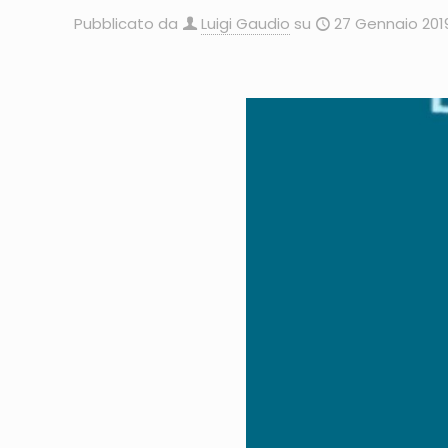
Pubblicato da
Luigi Gaudio
su
27 Gennaio 201