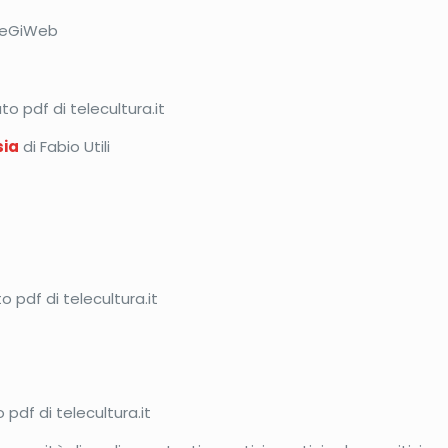
meGiWeb
o pdf di telecultura.it
sia
di Fabio Utili
 pdf di telecultura.it
pdf di telecultura.it