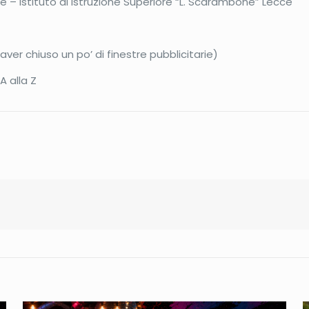
e – Istituto di Istruzione Superiore “L. Scarambone” Lecce
aver chiuso un po’ di finestre pubblicitarie)
A alla Z