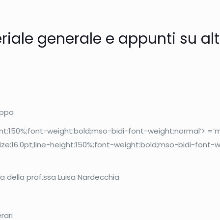
riale generale e appunti su altri
appa
ight:150%;font-weight:bold;mso-bidi-font-weight:normal’> =’
ize:16.0pt;line-height:150%;font-weight:bold;mso-bidi-font-
ta della prof.ssa Luisa Nardecchia
rari