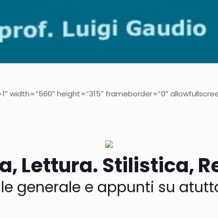
 width=”560″ height=”315″ frameborder=”0″ allowfullscree
, Lettura. Stilistica, 
le generale e appunti su atut