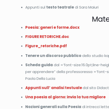
Appunti sul
testo teatrale
di Sara Maiuri
Mate
Poesia: generi e forme.docx
FIGURE RETORICHE.doc
Figure_retoriche.pdf
Tenere un discorso pubblico
dello studio k
Scheda guida
dal =’font-size:16.0pt;line-he
per apprendere” della professoressa =’font-s
Paola Della Lucia
Appunti sull’ analisi testuale
dal sito Didac
Una poesia al giorno: invia la tua migliore
Nozioni generali sulla Poesia
di intrecci lette