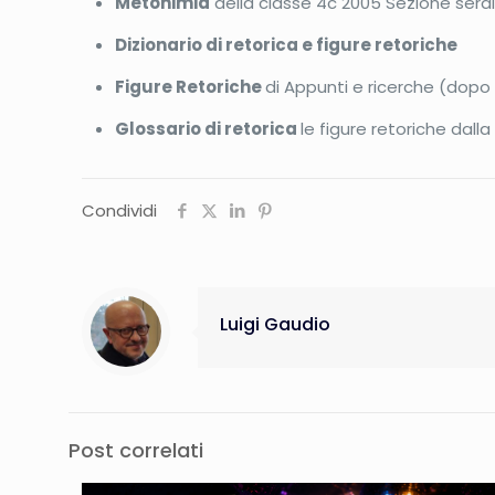
Metonimia
della classe 4c 2005 Sezione seral
Dizionario di retorica e figure retoriche
Figure Retoriche
di Appunti e ricerche (dopo 
Glossario di retorica
le figure retoriche dalla 
Condividi
Luigi Gaudio
Post correlati