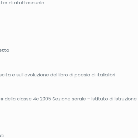
ster di atuttascuola
betta
cita e sull’evoluzione del libro di poesia di italialibri
to
della classe 4c 2005 Sezione serale – Istituto di Istruzio
ti