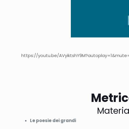
https://youtu.be/AVyiktshY9M?autoplay=1&mute=1″
Metrica
Materia
Le poesie dei grandi