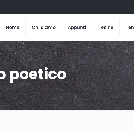
Home
Chi siamo
Appunti
Tesine
Te
to poetico