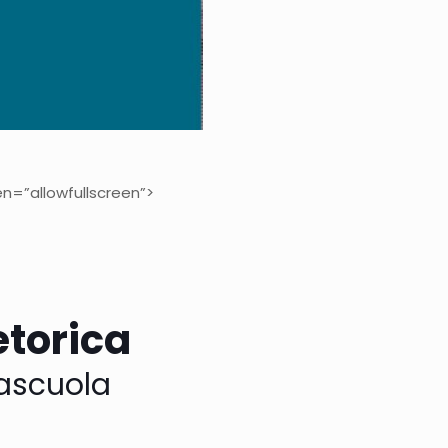
n=”allowfullscreen”>
Retorica
tascuola