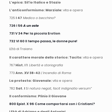
L’epica: Sil’io Italico e Stazio
L’anticonformismo: Marziale:
vita e opera
725
I 47
Medico o becchino?
726 I 56
A un oste
731 V 34 Per la piccola Erotion
732 VI 60 Il tempo passa, le donne pure!
LEtà di Traiano
Il carattere morale dello storico: Tacito:
vita e opera
767
Hist. I 1
Libertà e storiografia
773
Ann. XV 38-42
L’incendio di Roma
La protesta:
Giovenale:
vita e opera
782
Sat. I
Si natura negat, facit indignatio versum”
Il conformismo:
Plinio il Giovane
800 Epist. X 96 Come comportarsi con i Cristiani?
LEtà di Adriano e degli Antonini