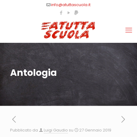
info@atuttascuola.it
Antologia
Pubblicato da
Luigi Gaudio
su
27 Gennaio 2019