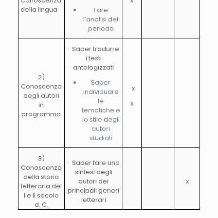
Conoscenza
x
della lingua
Fare
l’analisi del
periodo
· Saper tradurre
i testi
antologizzati
2)
Saper
Conoscenza
x
individuare
degli autori
le
x
in
tematiche e
programma
lo stile degli
autori
studiati
3)
· Saper fare una
Conoscenza
sintesi degli
della storia
autori dei
x
letteraria del
principali generi
I e II secolo
letterari
d. C.