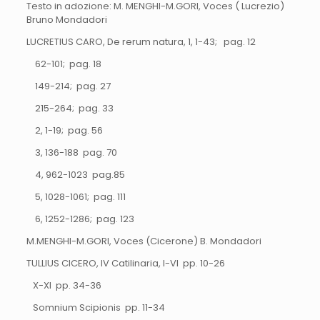
Testo in adozione: M. MENGHI-M.GORI, Voces ( Lucrezio)
Bruno Mondadori
LUCRETIUS CARO, De rerum natura, 1, 1-43; pag. 12
62-101; pag. 18
149-214; pag. 27
215-264; pag. 33
2, 1-19; pag. 56
3, 136-188 pag. 70
4, 962-1023 pag.85
5, 1028-1061; pag. 111
6, 1252-1286; pag. 123
M.MENGHI-M.GORI, Voces (Cicerone) B. Mondadori
TULLIUS CICERO, IV Catilinaria, I-VI pp. 10-26
X-XI pp. 34-36
Somnium Scipionis pp. 11-34