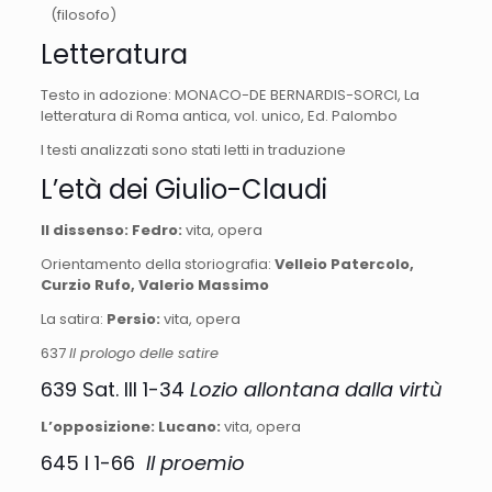
(filosofo)
Letteratura
Testo in adozione: MONACO-DE BERNARDIS-SORCI, La
letteratura di Roma antica, vol. unico, Ed. Palombo
I testi analizzati sono stati letti in traduzione
L’età dei Giulio-Claudi
Il dissenso: Fedro:
vita, opera
Orientamento della storiografia:
Velleio Patercolo,
Curzio Rufo, Valerio Massimo
La satira:
Persio:
vita, opera
637
Il prologo delle satire
639 Sat. III 1-34
Lozio allontana dalla virtù
L’opposizione: Lucano:
vita, opera
645 I 1-66
Il proemio