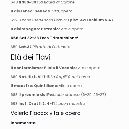
648
II 380-391
La figura di Catone
Il dissenso: Seneca:
vita, opera
622
Anche i servi sono uomini
Epist. Ad Lucilium V 47
Il disimpegno: Petronio:
vita e opera
656 Sat.32-33 Ecco Trimalchione!
659
Sat.37
Ritratto di Fortunata
Età dei Flavi
Il conformismo: Plinio il Vecchio:
vita e opera
680
Nat.Hist. VII 1-5
La fragilità dell’uomo
Il maestro: Quintiliano:
vita e opera
688
Il proemio dell
Institutio oratoria
(6-20; 25-27)
698
Inst. Orat II 2, 4-11
Il buon maestro
Valerio Flacco: vita e opera
innamorata