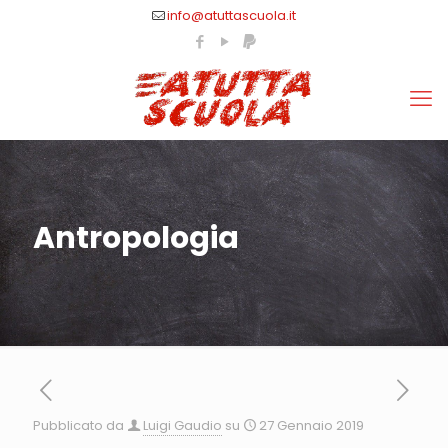
info@atuttascuola.it
Antropologia
Pubblicato da
Luigi Gaudio
su
27 Gennaio 2019