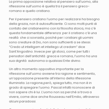
La prima opposizione relativa al pensiero sull’uomo, alla
riflessione sull’uomo è quella tra il pensiero greco-
romano e quello cristiano.
Per il pensiero cristiano l’uomo per realizzarsi ha bisogno
della grazia, non è autosufficiente. Ci sono molti punti di
contato del cristianesimo con la filosofia stoica, ma c’è
questa fondamentale differenza: per il cristiano c’è una
realtà che ci sovrasta, poiché per i cristiani gli uomini
sono creature di Dio, non sono sufficienti a se stessi.
“Credo ut intelligam et intellego ut credam” dice
Sant’Angostino. Invece per gli stoici, come per tutti i
pensatori dell’antichità greca e romana, l’uomo ha una
sua dignità autonoma a qualsiasi Ente divino.
Un altro momento oppositivo importante per la
riflessione sull’uomo avviene tra ragione e sentimento,
un’opposizione presente all’interno della riflessione
illuminista. La ragione,però, spiega tutto, ma non è in
grado di spiegare l’uomo. Pascal infatti riconoscere di
non sapere chi è lui. L’uomo non sa perché si trova a
vivere, come dice anche Rousseau nell’Emilio, attraverso
alcuni paradossi.