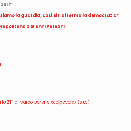
iberi”
ssiamo la guardia, così si riafferma la democrazia”
 Napolitano a Gianni Peteani
i
f
rio 21”
di
Marco Barone xcolpevolex
(sito)