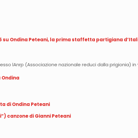
u Ondina Peteani, la prima staffetta partigiana d’Italia:
 presso lAnrp (Associazione nazionale reduci dalla prigionia) i
a Ondina
ita di Ondina Peteani
eri”) canzone di Gianni Peteani