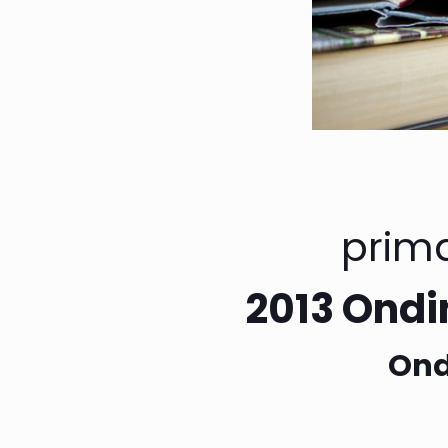
prima
2013
Ondi
Ond