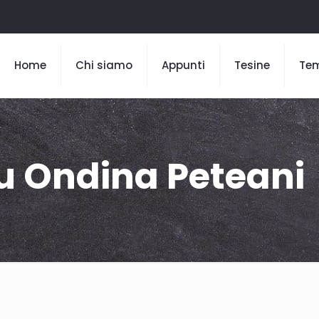
Home
Chi siamo
Appunti
Tesine
Te
su Ondina Peteani