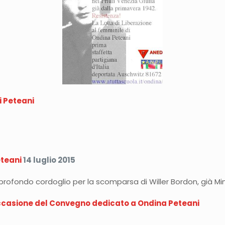
i Peteani
eteani
14 luglio 2015
ofondo cordoglio per la scomparsa di Willer Bordon, già Min
occasione del Convegno dedicato a Ondina Peteani