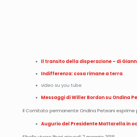
Il transito della disperazione – di Giann
Indifferenza: cosa rimane a terra
video su you tube
Messaggi di Willer Bordon su Ondina P
Il Comitato permanente Ondina Peteani esprime pr
Augurio del Presidente Mattarella in 
E’bello vivere liberi giovedì 7 maggio 2015