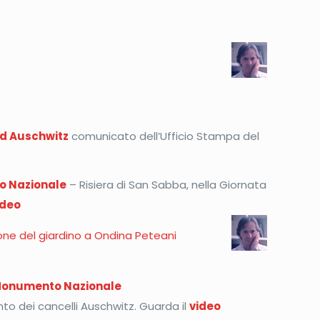
Ad Auschwitz
comunicato dell’Ufficio Stampa del
to Nazionale
– Risiera di San Sabba, nella Giornata
ideo
zione del giardino a Ondina Peteani
l Monumento Nazionale
to dei cancelli Auschwitz. Guarda il
video