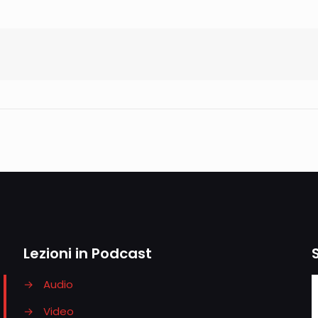
Lezioni in Podcast
→
Audio
→
Video