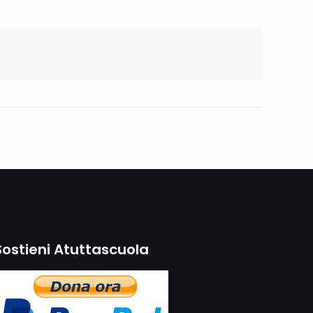
Sostieni Atuttascuola