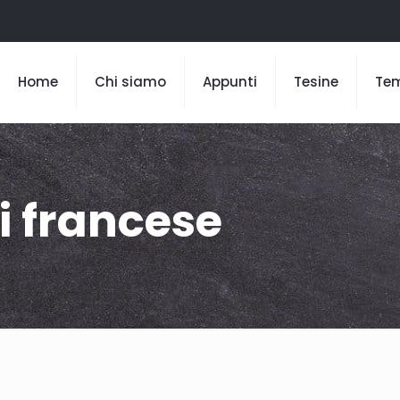
Home
Chi siamo
Appunti
Tesine
Te
di francese