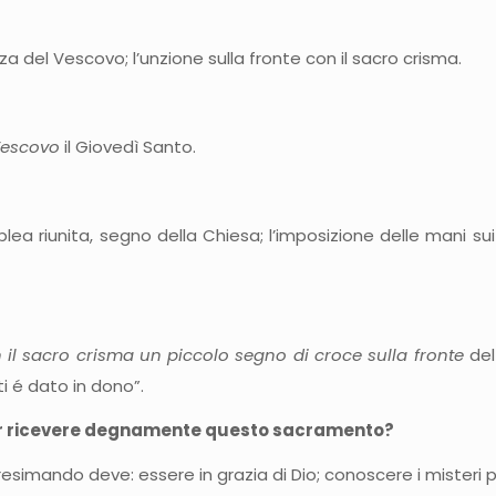
za del Vescovo; l’unzione sulla fronte con il sacro crisma.
Vescovo
il Giovedì Santo.
blea riunita, segno della Chiesa; l’imposizione delle mani s
 il sacro crisma un piccolo segno di croce sulla fronte
del
 ti é dato in dono”.
per ricevere degnamente questo sacramento?
imando deve: essere in grazia di Dio; conoscere i misteri pr