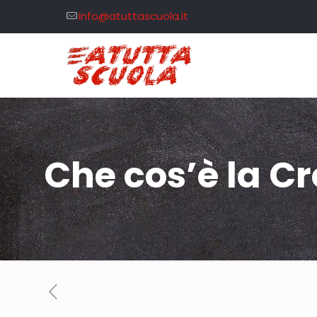
info@atuttascuola.it
Che cos’è la C