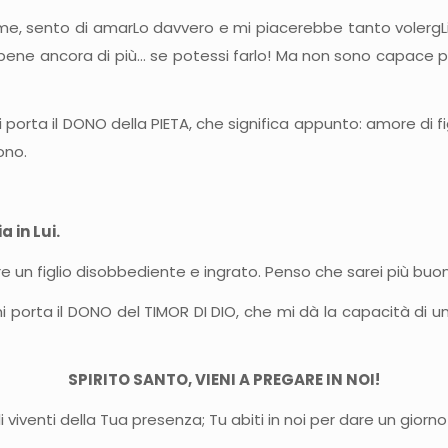
 me, sento di amarLo davvero e mi piacerebbe tanto volergL
rrei bene ancora di più… se potessi farlo! Ma non sono capac
porta il DONO della PIETA, che significa appunto: amore di fi
ono.
 in Lui.
re un figlio disobbediente e ingrato. Penso che sarei più buon
porta il DONO del TIMOR DI DIO, che mi dà la capacità di un g
SPIRITO SANTO, VIENI A PREGARE IN NOI!
li viventi della Tua presenza; Tu abiti in noi per dare un giorno