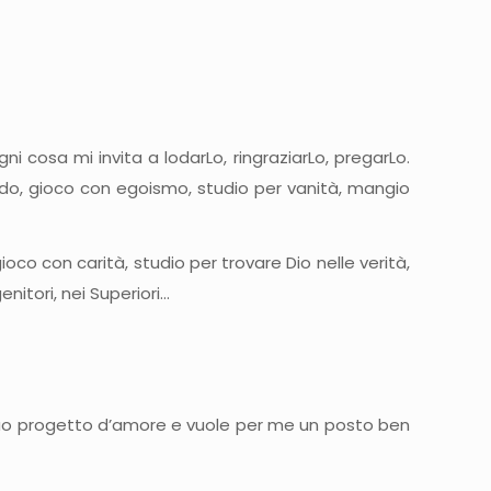
i cosa mi invita a lodarLo, ringraziarLo, pregarLo.
edo, gioco con egoismo, studio per vanità, mangio
oco con carità, studio per trovare Dio nelle verità,
nitori, nei Superiori…
 suo progetto d’amore e vuole per me un posto ben