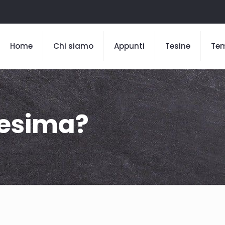
Home
Chi siamo
Appunti
Tesine
Te
resima?