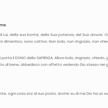
 me.
 Lui, della sua bontà, della Sua potenza, del Suo amore. Ogn
i dimentico, sono cattivo. Non lodo, non ringrazio, non chi
orta il DONO della SAPIENZA. Allora lodo, ringrazio, chiedo, gi
ento di bene, obbedisco con affetto vedendo Dio stesso nei ge
nte, ogni cosa sta al suo posto. Anche su di me Dio ha un