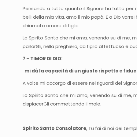
Pensando a tutto quanto il Signore ha fatto per
belli della mia vita, amo il mio papà. E a Dio vo
chiamato amore di figlio.
Lo Spirito Santo che mi ama, venendo su di me, mi 
parlarGli, nella preghiera, da figlio affettuoso e bu
7 – TIMOR DI DIO:
mi dà la capacità di un giusto rispetto e fiducia
A volte mi accorgo di essere nei riguardi del Signo
Lo Spirito Santo che mi ama, venendo su di me, mi 
dispiacerGli commettendo il male.
Spirito Santo Consolatore
, Tu fai di noi dei temp