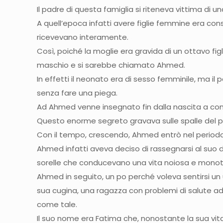
Il padre di questa famiglia si riteneva vittima di u
A quell’epoca infatti avere figlie femmine era co
ricevevano interamente.
Così, poiché la moglie era gravida di un ottavo fig
maschio e si sarebbe chiamato Ahmed.
In effetti il neonato era di sesso femminile, ma 
senza fare una piega.
Ad Ahmed venne insegnato fin dalla nascita a comp
Questo enorme segreto gravava sulle spalle del p
Con il tempo, crescendo, Ahmed entrò nel periodo 
Ahmed infatti aveva deciso di rassegnarsi al suo d
sorelle che conducevano una vita noiosa e monoton
Ahmed in seguito, un po perché voleva sentirsi un u
sua cugina, una ragazza con problemi di salute ad
come tale.
Il suo nome era Fatima che, nonostante la sua vit