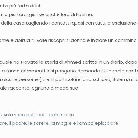
te più forte di lui.
no più tardi giunse anche lora di Fatima.
 della casa tagliando i contatti quasi con tutti, a esclusione
e e abitudini: volle riscoprirsi donna e iniziare un cammino
il quale ha trovato la storia di Ahmed scritta in un diario, d
ta e fanno commenti e si pongono domande sulla reale esis
 alcune persone ( tre in particolare: uno schiavo, Salem, un 
 tale racconto, ognuno a modo suo.
evoluzione nel corso della storia.
, il padre, le sorelle, la moglie e l’amico epistolare.