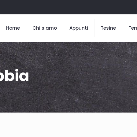
Home
Chi siamo
Appunti
Tesine
Te
bbia