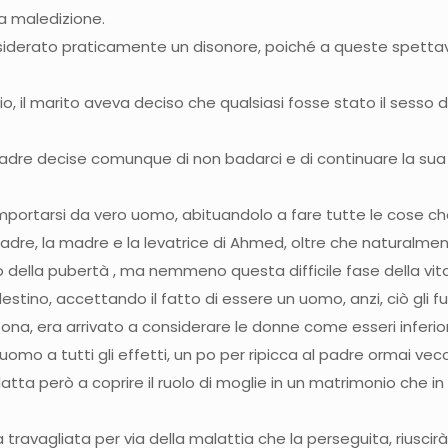
na maledizione.
nsiderato praticamente un disonore, poiché a queste spettav
lio, il marito aveva deciso che qualsiasi fosse stato il sesso
il padre decise comunque di non badarci e di continuare la 
ortarsi da vero uomo, abituandolo a fare tutte le cose che
adre, la madre e la levatrice di Ahmed, oltre che naturalm
della pubertà , ma nemmeno questa difficile fase della vita 
estino, accettando il fatto di essere un uomo, anzi, ciò gli 
a, era arrivato a considerare le donne come esseri inferiori
omo a tutti gli effetti, un po per ripicca al padre ormai vec
atta però a coprire il ruolo di moglie in un matrimonio che 
a travagliata per via della malattia che la perseguita, rius