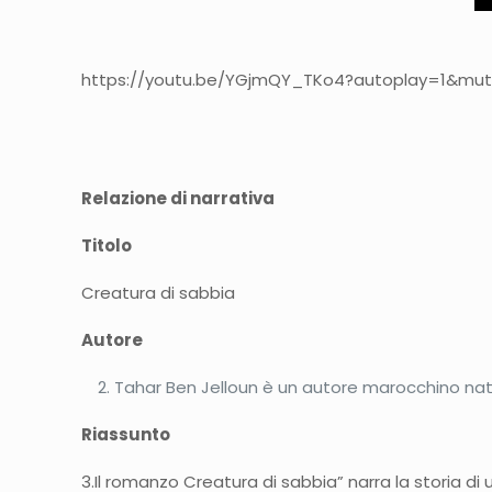
https://youtu.be/YGjmQY_TKo4?autoplay=1&mute=1
Relazione di narrativa
Titolo
Creatura di sabbia
Autore
Tahar Ben Jelloun è un autore marocchino nat
Riassunto
3.Il romanzo Creatura di sabbia” narra la storia 