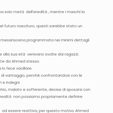
a solo metà dell’eredità , mentre i maschi la
 del futuro nascituro, questi sarebbe stato un
sua messinscena programmata nei minimi dettagli
 alla sua età venivano svolte dai ragazzi.
ente da Ahmed stesso.
lo fece vacillare.
fu di vantaggio, perché confrontandosi con le
 e indegni.
chio, malato e sofferente, decise di sposarsi con
in realtà non possiamo propriamente definire
cirà ad essere reattiva, per questo motivo Ahmed