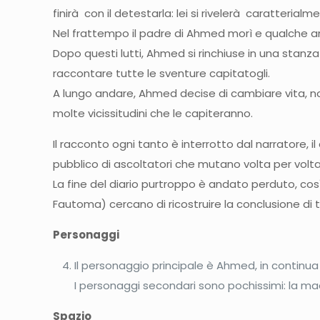
finirà con il detestarla: lei si rivelerà caratterialmen
Nel frattempo il padre di Ahmed morì e qualche an
Dopo questi lutti, Ahmed si rinchiuse in una stanza
raccontare tutte le sventure capitatogli.
A lungo andare, Ahmed decise di cambiare vita, nom
molte vicissitudini che le capiteranno.
Il racconto ogni tanto è interrotto dal narratore, 
pubblico di ascoltatori che mutano volta per vol
La fine del diario purtroppo è andato perduto, così
Fautoma) cercano di ricostruire la conclusione di
Personaggi
Il personaggio principale è Ahmed, in continua 
I personaggi secondari sono pochissimi: la madre
Spazio