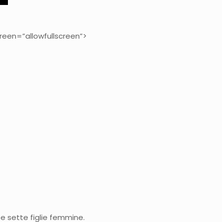
een=”allowfullscreen”>
e sette figlie femmine.