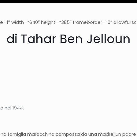
″ width=”640″ height=”385″ frameborder=”0″ allowfullscr
di Tahar Ben Jelloun
o nel 1944.
di una famiglia marocchina composta da una madre, un padre 