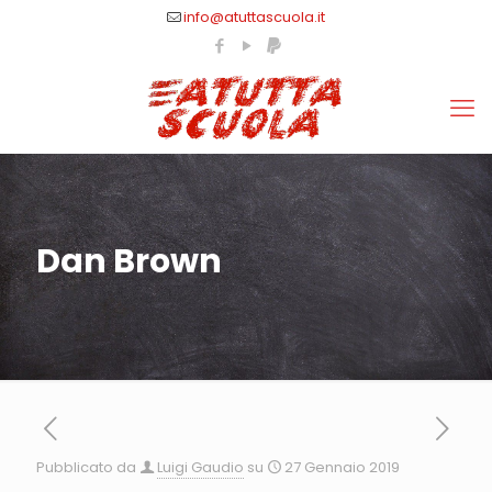
info@atuttascuola.it
Dan Brown
Pubblicato da
Luigi Gaudio
su
27 Gennaio 2019