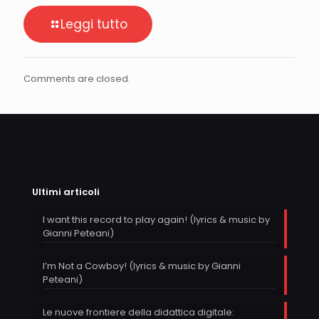
Leggi tutto
Comments are closed.
Ultimi articoli
I want this record to play again! (lyrics & music by
Gianni Peteani)
I’m Not a Cowboy! (lyrics & music by Gianni
Peteani)
Le nuove frontiere della didattica digitale: