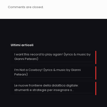
Comments are closed.
Ultimi articoli
I want this record to play again! (lyrics & music by
Gianni Peteani)
I’m Not a Cowboy! (lyrics & music by Gianni
Peteani)
Le nuove frontiere della didattica digitale:
strumenti e strategie per insegnare s…