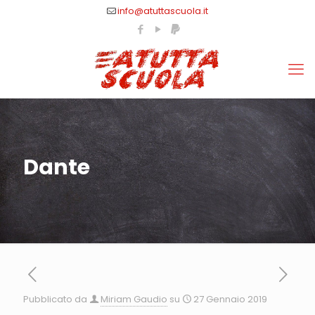
info@atuttascuola.it
Dante
Pubblicato da
Miriam Gaudio
su
27 Gennaio 2019