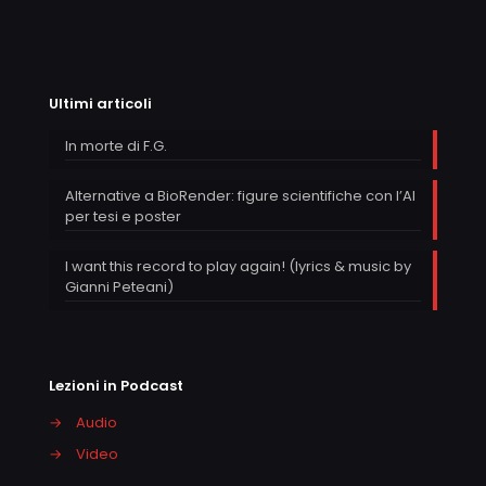
Ultimi articoli
In morte di F.G.
Alternative a BioRender: figure scientifiche con l’AI
per tesi e poster
I want this record to play again! (lyrics & music by
Gianni Peteani)
Lezioni in Podcast
→
Audio
→
Video