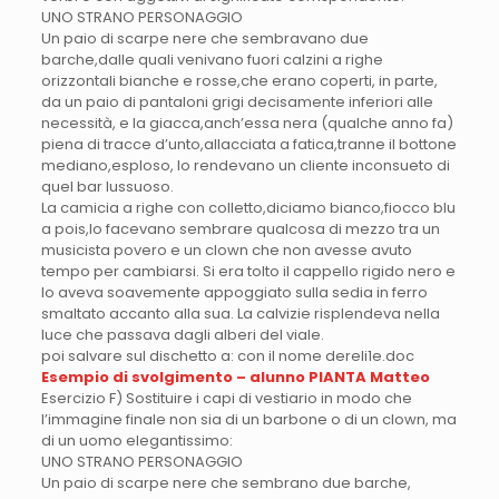
UNO STRANO PERSONAGGIO
Un paio di scarpe nere che sembravano due
barche,dalle quali venivano fuori calzini a righe
orizzontali bianche e rosse,che erano coperti, in parte,
da un paio di pantaloni grigi decisamente inferiori alle
necessità, e la giacca,anch’essa nera (qualche anno fa)
piena di tracce d’unto,allacciata a fatica,tranne il bottone
mediano,esploso, lo rendevano un cliente inconsueto di
quel bar lussuoso.
La camicia a righe con colletto,diciamo bianco,fiocco blu
a pois,lo facevano sembrare qualcosa di mezzo tra un
musicista povero e un clown che non avesse avuto
tempo per cambiarsi. Si era tolto il cappello rigido nero e
lo aveva soavemente appoggiato sulla sedia in ferro
smaltato accanto alla sua. La calvizie risplendeva nella
luce che passava dagli alberi del viale.
poi salvare sul dischetto a: con il nome dereli1e.doc
Esempio di svolgimento – alunno PIANTA Matteo
Esercizio F) Sostituire i capi di vestiario in modo che
l’immagine finale non sia di un barbone o di un clown, ma
di un uomo elegantissimo:
UNO STRANO PERSONAGGIO
Un paio di scarpe nere che sembrano due barche,