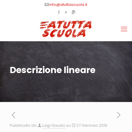
info@atuttascuola.it
Descrizione lineare
Pubblicato da
Luigi Gaudio
su
27 Gennaio 2019