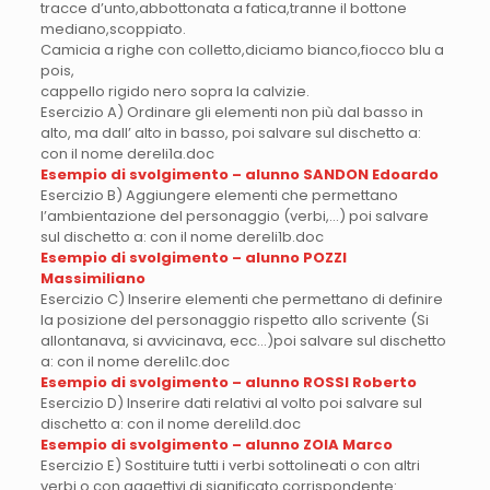
tracce d’unto,abbottonata a fatica,tranne il bottone
mediano,scoppiato.
Camicia a righe con colletto,diciamo bianco,fiocco blu a
pois,
cappello rigido nero sopra la calvizie.
Esercizio A) Ordinare gli elementi non più dal basso in
alto, ma dall’ alto in basso, poi salvare sul dischetto a:
con il nome dereli1a.doc
Esempio di svolgimento – alunno SANDON Edoardo
Esercizio B) Aggiungere elementi che permettano
l’ambientazione del personaggio (verbi,…) poi salvare
sul dischetto a: con il nome dereli1b.doc
Esempio di svolgimento – alunno POZZI
Massimiliano
Esercizio C) Inserire elementi che permettano di definire
la posizione del personaggio rispetto allo scrivente (Si
allontanava, si avvicinava, ecc…)poi salvare sul dischetto
a: con il nome dereli1c.doc
Esempio di svolgimento – alunno ROSSI Roberto
Esercizio D) Inserire dati relativi al volto poi salvare sul
dischetto a: con il nome dereli1d.doc
Esempio di svolgimento – alunno ZOIA Marco
Esercizio E) Sostituire tutti i verbi sottolineati o con altri
verbi o con aggettivi di significato corrispondente: