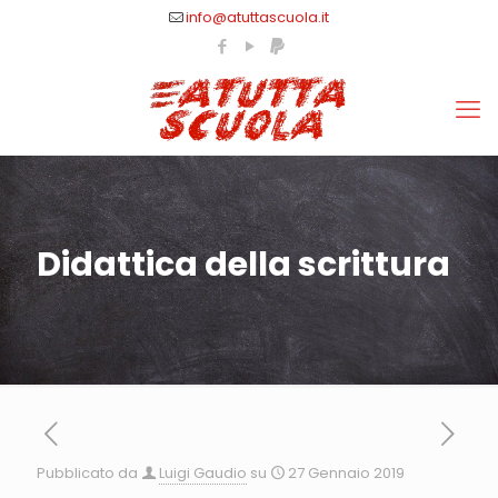
info@atuttascuola.it
Didattica della scrittura
Pubblicato da
Luigi Gaudio
su
27 Gennaio 2019