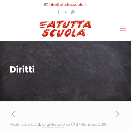
info@atuttascuola.it
Diritti
Pubblicato da
Luigi Gaudio
su
27 Gennaio 2019