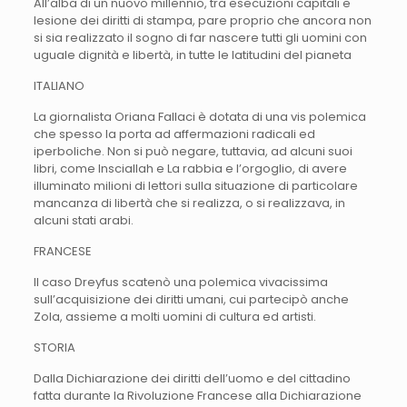
All’alba di un nuovo millennio, tra esecuzioni capitali e
lesione dei diritti di stampa, pare proprio che ancora non
si sia realizzato il sogno di far nascere tutti gli uomini con
uguale dignità e libertà, in tutte le latitudini del pianeta
ITALIANO
La giornalista Oriana Fallaci è dotata di una vis polemica
che spesso la porta ad affermazioni radicali ed
iperboliche. Non si può negare, tuttavia, ad alcuni suoi
libri, come Insciallah e La rabbia e l’orgoglio, di avere
illuminato milioni di lettori sulla situazione di particolare
mancanza di libertà che si realizza, o si realizzava, in
alcuni stati arabi.
FRANCESE
Il caso Dreyfus scatenò una polemica vivacissima
sull’acquisizione dei diritti umani, cui partecipò anche
Zola, assieme a molti uomini di cultura ed artisti.
STORIA
Dalla Dichiarazione dei diritti dell’uomo e del cittadino
fatta durante la Rivoluzione Francese alla Dichiarazione