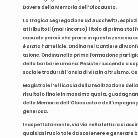
Dovere della Memoria dell’Olocausto.
La tragica segregazione ad Auschwitz, espiazio
attribuito il (mai rincorso) titolo di prima st
casuale perciò che prorio in questa zona sia sc
è stata l’arteficie. Ondina nel Cantiere di Mo
azione. Ondina nella prima formazione partigi
della barbarie umana. Resiste riuscendo a sop
sociale tradurrà l’ansia di vita in altruismo. O
Magistrale l’efficacia della realizzazione dell
risultato finale in massima quota, guadagnand
della Memoria dell’Olocausto e dell’impegno p
generosa.
Inaspettatamente, via via nella lettura si assi
qualsiasi ruolo tale da sostenere e generare b