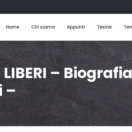
Home
Chi siamo
Appunti
Tesine
Te
 LIBERI – Biografi
 –