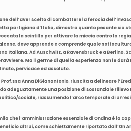
ne dell’aver scelto di combattere la ferocia dell’invas
affetta partigiana d’Italia, dimostra quanto pesante sia 
occata la scintilla per attivare la miccia contro la regi
nfalcone, dove apprende e comprende quale sottocultura 
ana Italiana. Ad Auschwitz, a Ravensbruck e a Berlino.
ravvivere. Ma il germe di quella esperienza non le dar
stinato, pervicace ed assoluto.
a Prof.ssa Anna DiGianantonio, riuscita a delineare l’Ere
o adeguatamente una posizione di sostanziale rilievo ne
olitico/sociale, riassumendo l’arco temporale di un’esi
mila che l’amministrazione essenziale di Ondina è la capa
eneficio altrui, come schiettamente riportato dall’On An