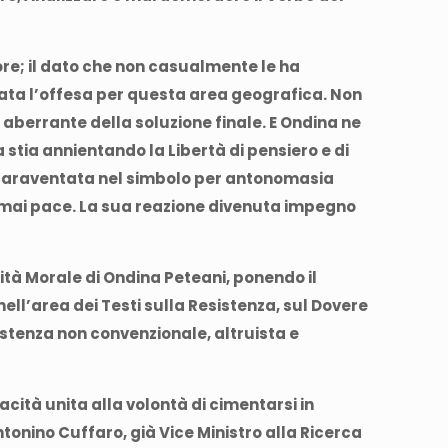
ore; il dato che non casualmente le ha
stata l’offesa per questa area geografica. Non
a aberrante della soluzione finale. E Ondina ne
stia annientando la Libertà di pensiero e di
 Scaraventata nel simbolo per antonomasia
à mai pace. La sua reazione divenuta impegno
dità Morale di Ondina Peteani, ponendo il
ll’area dei Testi sulla Resistenza, sul Dovere
stenza non convenzionale, altruista e
cità unita alla volontà di cimentarsi in
tonino Cuffaro, già Vice Ministro alla Ricerca