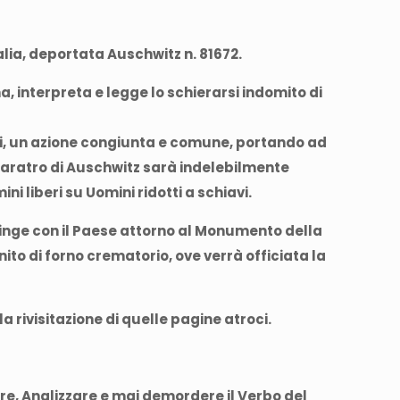
talia, deportata Auschwitz n. 81672.
a, interpreta e legge lo schierarsi indomito di
evi, un azione congiunta e comune, portando ad
 baratro di Auschwitz sarà indelebilmente
 liberi su Uomini ridotti a schiavi.
ringe con il Paese attorno al Monumento della
ito di forno crematorio, ove verrà officiata la
 rivisitazione di quelle pagine atroci.
re, Analizzare e mai demordere il Verbo del