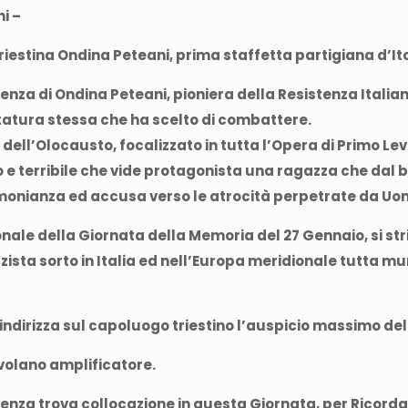
i –
la triestina Ondina Peteani, prima staffetta partigiana d’I
enza di Ondina Peteani, pioniera della Resistenza Italian
tatura stessa che ha scelto di combattere.
dell’Olocausto, focalizzato in tutta l’Opera di Primo L
o e terribile che vide protagonista una ragazza che dal
onianza ed accusa verso le atrocità perpetrate da Uomini
nale della Giornata della Memoria del 27 Gennaio, si st
zista sorto in Italia ed nell’Europa meridionale tutta mun
ndirizza sul capoluogo triestino l’auspicio massimo della
 volano amplificatore.
enza trova collocazione in questa Giornata, per Ricorda