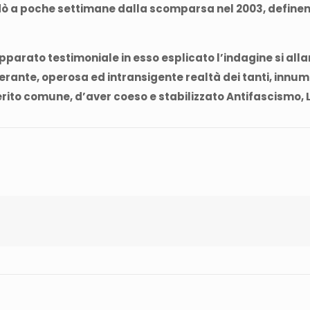
ordò a poche settimane dalla scomparsa nel 2003, define
l’apparato testimoniale in esso esplicato l’indagine si all
verante, operosa ed intransigente realtà dei tanti, innu
erito comune, d’aver coeso e stabilizzato Antifascismo, 