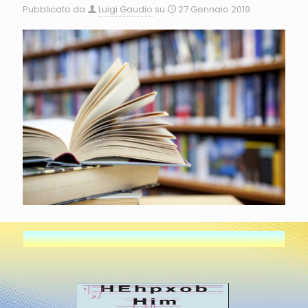
Pubblicato da
Luigi Gaudio
su
27 Gennaio 2019
CARATTERE Le parti principali del carattere sono: ?corpo
(1): distanza tra le parti ascendenti e discendenti del
carattere; è uguale per tutte le lettere del medesimo
corpo. ?occhio (2): segno grafico stampante; ?
avvicinamento (o larghezza) (3): spazio tra il lato destro
e il lato sinistro, varia per ogni lettera;