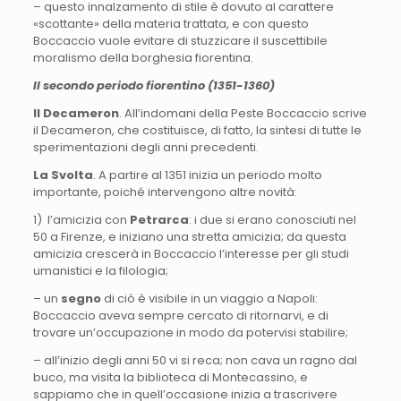
– questo innalzamento di stile è dovuto al carattere
«scottante» della materia trattata, e con questo
Boccaccio vuole evitare di stuzzicare il suscettibile
moralismo della borghesia fiorentina.
Il secondo periodo fiorentino (1351-1360)
Il Decameron
. All’indomani della Peste Boccaccio scrive
il Decameron, che costituisce, di fatto, la sintesi di tutte le
sperimentazioni degli anni precedenti.
La Svolta
. A partire al 1351 inizia un periodo molto
importante, poiché intervengono altre novità:
1) l’amicizia con
Petrarca
: i due si erano conosciuti nel
50 a Firenze, e iniziano una stretta amicizia; da questa
amicizia crescerà in Boccaccio l’interesse per gli studi
umanistici e la filologia;
– un
segno
di ciò è visibile in un viaggio a Napoli:
Boccaccio aveva sempre cercato di ritornarvi, e di
trovare un’occupazione in modo da potervisi stabilire;
– all’inizio degli anni 50 vi si reca; non cava un ragno dal
buco, ma visita la biblioteca di Montecassino, e
sappiamo che in quell’occasione inizia a trascrivere