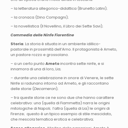
– la letteratura allegorico-didattica (Brunetto Latini);
– la cronaca (Dino Compagni);
– la novellistica (Il Novellino, il Libro dei Sette Savi);
Commedia delle Ninfe Fiorentine
Storia
. La storia è situata in un ambiente idillico-
pastorale in prossimità dell’Arno. Il protagonista è Ameto,
un pastore rozzo e grossolano.
– a un certo punto
Ameto
incontra sette ninfe, e si
innamora di una di loro, Lia;
– durante una celebrazione in onore di Venere, le sette
Ninfe si radunano intorno ad Ameto, e gli raccontano
delle storie (
Decameron
);
– tra queste storie ce ne sono due che hanno carattere
celebrativo: una (quella di Fiammetta) narra le origini
mitologiche di Napoli; l’altra (quella di Lia) le origini di
Firenze; questo è un tipico esempio di stile mescidato,
che mescola tematica erotica e celebrativa;