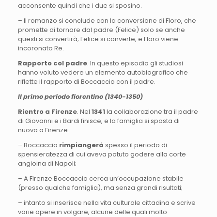
acconsente quindi che i due si sposino.
– Il romanzo si conclude con la conversione di Floro, che
promette di tornare dal padre (Felice) solo se anche
questi si convertirà; Felice si converte, e Floro viene
incoronato Re.
Rapporto col padre
. In questo episodio gli studiosi
hanno voluto vedere un elemento autobiografico che
riflette il rapporto di Boccaccio con il padre.
Il primo periodo fiorentino (1340-1350)
Rientro a Firenze
. Nel
1341
la collaborazione tra il padre
di Giovanni e i Bardi finisce, e la famiglia si sposta di
nuovo a Firenze.
– Boccaccio
rimpiangerà
spesso il periodo di
spensieratezza di cui aveva potuto godere alla corte
angioina di Napoli;
– A Firenze Boccaccio cerca un’occupazione stabile
(presso qualche famiglia), ma senza grandi risultati;
– intanto si inserisce nella vita culturale cittadina e scrive
varie opere in volgare, alcune delle quali molto