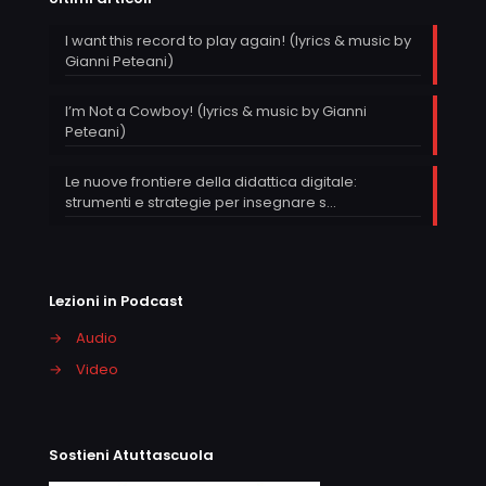
I want this record to play again! (lyrics & music by
Gianni Peteani)
I’m Not a Cowboy! (lyrics & music by Gianni
Peteani)
Le nuove frontiere della didattica digitale:
strumenti e strategie per insegnare s…
Lezioni in Podcast
→
Audio
→
Video
Sostieni Atuttascuola