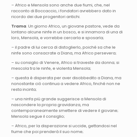
– Africo e Mensola sono anche due fiumi, che, nel
racconto di Boccaccio, i fondatori avrebbero dato in
ricordo dei due progenitori antichi.
Trama
. Un giorno Africo, un giovane pastore, vede da
lontano alcune ninfe in un bosco, e si innamora di una di
loro, Mensola, e vorrebbe cercarla e sposarla;
– il padre di lui cerca di distoglierlo, poiché sa che le
ninfe sono consacrate a Diana, ma Africo persevera;
– su consiglio di Venere, Africo si traveste da donna; si
mescola tra le ninfe, e violenta Mensola;
– questa è disperata per aver disobbedito a Diana, ma
nonostante ciò continua a vedere Africo, finché non ne
resta incinta;
– una ninfa più grande suggerisce a Mensola di
nascondere la propria gravidanza, ma
contemporaneamente smettere di vedere il giovane;
Mensola segue il consiglio;
– Africo, per la disperazione si uccide, gettandosi nel
fiume che poi prenderà il suo nome;