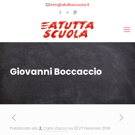
info@atuttascuola.it
Giovanni Boccaccio
Pubblicato da
Carlo Zacco
su
27 Gennaio 2019