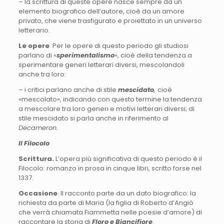
– la scrittura di queste opere nasce sempre da un
elemento biografico dell’autore, cioè da un amore
privato, che viene trasfigurato e proiettato in un universo
letterario.
Le opere
. Per le opere di questo periodo gli studiosi
parlano di «
sperimentalismo
», cioè della tendenza a
sperimentare generi letterari diversi, mescolandoli
anche tra loro:
– i critici parlano anche di stile
mescidato
,
cioè
«mescolato», indicando con questo termine la tendenza
a mescolare tra loro generi e motivi letterari diversi; di
stile mescidato si parla anche in riferimento al
Decameron.
Il Filocolo
Scrittura.
L’opera più significativa di questo periodo è il
Filocolo: romanzo in prosa in cinque libri, scritto forse nel
1337.
Occasione
. Il racconto parte da un dato biografico: la
richiesta da parte di Maria (la figlia di Roberto d’Angiò
che verrà chiamata Fiammetta nelle poesie d’amore) di
raccontare la storia di
Floro e Biancifiore
.