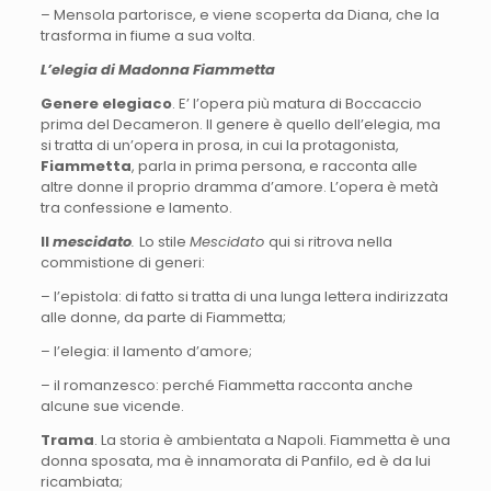
– Mensola partorisce, e viene scoperta da Diana, che la
trasforma in fiume a sua volta.
L’elegia di Madonna Fiammetta
Genere elegiaco
. E’ l’opera più matura di Boccaccio
prima del Decameron. Il genere è quello dell’elegia, ma
si tratta di un’opera in prosa, in cui la protagonista,
Fiammetta
, parla in prima persona, e racconta alle
altre donne il proprio dramma d’amore. L’opera è metà
tra confessione e lamento.
Il
mescidato
.
Lo stile
Mescidato
qui si ritrova nella
commistione di generi:
– l’epistola: di fatto si tratta di una lunga lettera indirizzata
alle donne, da parte di Fiammetta;
– l’elegia: il lamento d’amore;
– il romanzesco: perché Fiammetta racconta anche
alcune sue vicende.
Trama
. La storia è ambientata a Napoli. Fiammetta è una
donna sposata, ma è innamorata di Panfilo, ed è da lui
ricambiata;