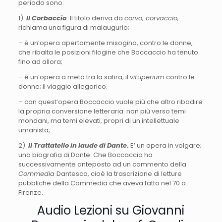
periodo sono:
1)
Il Corbaccio
.
Il titolo deriva da
corvo, corvaccio,
richiama una figura di malaugurio;
–
è un’opera apertamente misogina, contro le donne,
che ribalta le posizioni filogine che Boccaccio ha tenuto
fino ad allora;
–
è un’opera a metà tra la satira; il
vituperium
contro le
donne; il viaggio allegorico.
–
con quest’opera Boccaccio vuole più che altro ribadire
la propria conversione letteraria: non più verso temi
mondani, ma temi elevati, propri di un intellettuale
umanista;
2)
Il Trattatello in laude di Dante.
E’ un opera in volgare;
una biografia di Dante. Che Boccaccio ha
successivamente anteposto ad un commento della
Commedia
Dantesca, cioè la trascrizione di letture
pubbliche della Commedia che aveva fatto nel 70 a
Firenze.
Audio Lezioni su Giovanni