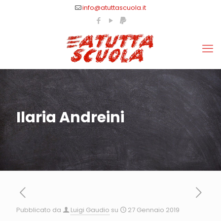
info@atuttascuola.it
Ilaria Andreini
Pubblicato da
Luigi Gaudio
su
27 Gennaio 2019