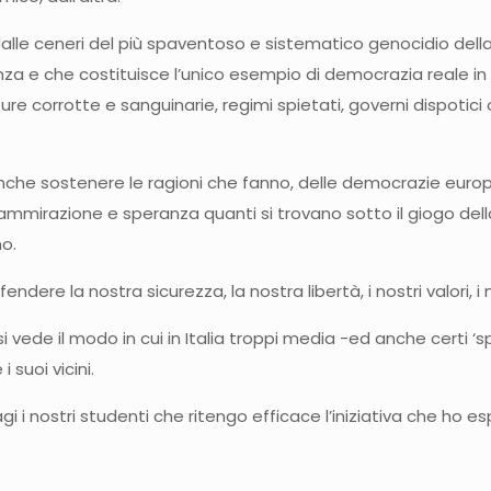
lle ceneri del più spaventoso e sistematico genocidio della 
nza e che costituisce l’unico esempio di democrazia reale i
e corrotte e sanguinarie, regimi spietati, governi dispotici o,
ca anche sostenere le ragioni che fanno, delle democrazie eur
mmirazione e speranza quanti si trovano sotto il giogo della 
mo.
 la nostra sicurezza, la nostra libertà, i nostri valori, i nostr
 vede il modo in cui in Italia troppi media -ed anche certi ‘s
 suoi vicini.
i nostri studenti che ritengo efficace l’iniziativa che ho e