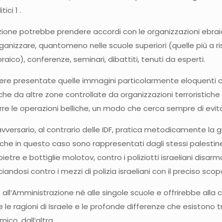
ici 1 .
truzione potrebbe prendere accordi con le organizzazioni ebr
 organizzare, quantomeno nelle scuole superiori (quelle più a
raico), conferenze, seminari, dibattiti, tenuti da esperti.
ssere presentate quelle immagini particolarmente eloquenti cir
anche da altre zone controllate da organizzazioni terroristiche 
rre le operazioni belliche, un modo che cerca sempre di evitar
vversario, al contrario delle IDF, pratica metodicamente la 
 (che in questo caso sono rappresentati dagli stessi palestin
tre e bottiglie molotov, contro i poliziotti israeliani disarm
iandosi contro i mezzi di polizia israeliani con il preciso scopo
 all’Amministrazione né alle singole scuole e offrirebbe alla
 le ragioni di Israele e le profonde differenze che esistono
ico, dall’altra.