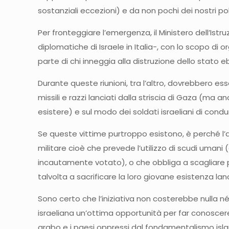
sostanziali eccezioni) e da non pochi dei nostri polit
Per fronteggiare l’emergenza, il Ministero dell’Is
diplomatiche di Israele in Italia-, con lo scopo di
parte di chi inneggia alla distruzione dello stato eb
Durante queste riunioni, tra l’altro, dovrebbero e
missili e razzi lanciati dalla striscia di Gaza (ma 
esistere) e sul modo dei soldati israeliani di condu
Se queste vittime purtroppo esistono, è perché l’a
militare cioè che prevede l’utilizzo di scudi umani
incautamente votato), o che obbliga a scagliare pie
talvolta a sacrificare la loro giovane esistenza lanc
Sono certo che l’iniziativa non costerebbe nulla né
israeliana un’ottima opportunità per far conoscere
arabo e i paesi oppressi dal fondamentalismo islam