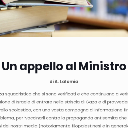
Un appello al Ministro
di A. Lalomia
enza squadristica che si sono verificati e che continuano a ve
one di Israele di entrare nella striscia di Gaza e di provve
ivello scolastico, con una vasta campagna di informazione fi
problema, per ‘vaccinarli contro la propaganda antisemita c
ei nostri media (notoriamente filopalestinesi e in generale 