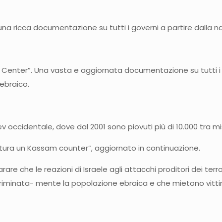
n una ricca documentazione su tutti i governi a partire dalla 
n Center”. Una vasta e aggiornata documentazione su tutti i n
 ebraico.
 occidentale, dove dal 2001 sono piovuti più di 10.000 tra missil
ittura un Kassam counter”, aggiornato in continuazione.
e che le reazioni di Israele agli attacchi proditori dei terro
iscriminata- mente la popolazione ebraica e che mietono vitt