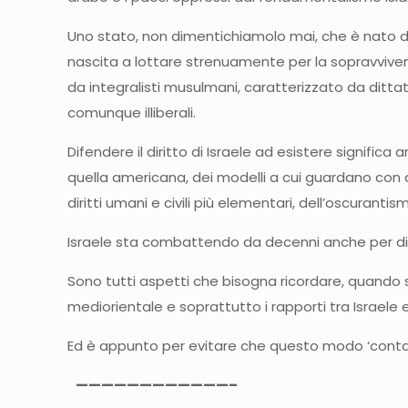
Uno stato, non dimentichiamolo mai, che è nato da
nascita a lottare strenuamente per la sopravvive
da integralisti musulmani, caratterizzato da dittatur
comunque illiberali.
Difendere il diritto di Israele ad esistere signifi
quella americana, dei modelli a cui guardano con a
diritti umani e civili più elementari, dell’oscurantis
Israele sta combattendo da decenni anche per difendere
Sono tutti aspetti che bisogna ricordare, quando si
mediorientale e soprattutto i rapporti tra Israele e i
Ed è appunto per evitare che questo modo ‘contagi 
————————————–