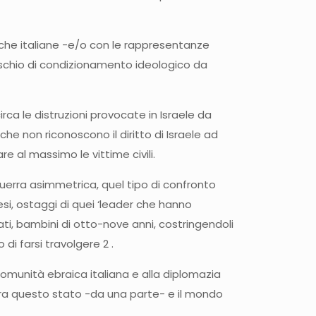
aiche italiane -e/o con le rappresentanze
 rischio di condizionamento ideologico da
ca le distruzioni provocate in Israele da
che non riconoscono il diritto di Israele ad
e al massimo le vittime civili.
guerra asimmetrica, quel tipo di confronto
esi, ostaggi di quei ‘leader che hanno
ati, bambini di otto-nove anni, costringendoli
 di farsi travolgere 2 .
 comunità ebraica italiana e alla diplomazia
 tra questo stato -da una parte- e il mondo