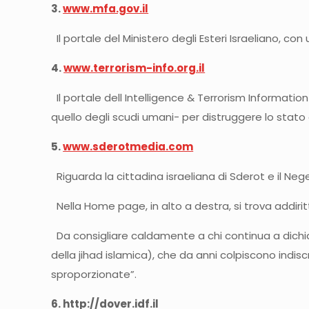
3.
www.mfa.gov.il
Il portale del Ministero degli Esteri Israeliano, co
4.
www.terrorism-info.org.il
Il portale dell Intelligence & Terrorism Informatio
quello degli scudi umani- per distruggere lo stato
5.
www.sderotmedia.com
Riguarda la cittadina israeliana di Sderot e il Negev
Nella Home page, in alto a destra, si trova addir
Da consigliare caldamente a chi continua a dichiarar
della jihad islamica), che da anni colpiscono ind
sproporzionate”.
6. http://dover.idf.il