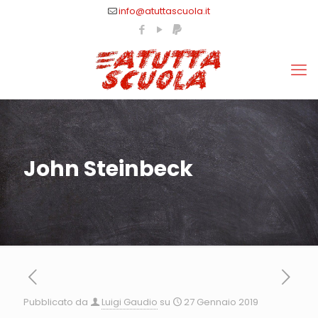
info@atuttascuola.it
John Steinbeck
Pubblicato da
Luigi Gaudio
su
27 Gennaio 2019