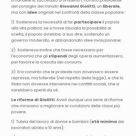
Emanuele III, succeduto a Umberto I, nominò presidente
del consiglio dei ministri
Giovanni Giolitti
, un
liberale
,
ma con
idee
originali nei confronti della classe popolare:
1) Sosteneva la necessità di far
partecipare
il popolo
alla vita politica: se si fosse lasciata la possibilità di
scelta, il popolo avrebbe, a suo dire, sostenuto un
governo moderato, e abbandonato idee rivoluzionarie;
2) Sosteneva inoltre che fosse necessario per
l’economia che gli
stipendi
degli operai aumentassero,
per favorire la crescita dei consumi.
3) Era convinto che le proteste non dovessero essere
represse, ma tollerate (nel rispetto della legge), e che lo
Stato non dovesse intervenire nei conflitti sociali, che si
sarebbero spenti da sé.
Le riforme di Giolitti
. Avviò dunque una serie di riforme
che miravano a migliorare le condizioni delle classi più
povere.
1) Tutela del lavoro di donne e bambini (
età minima
dei
lavoratori alzata a 10 anni);