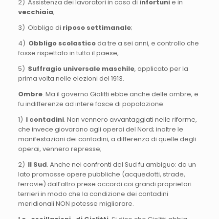
2) Assistenza dei lavoratori in caso di
infortuni
e in
vecchiaia
;
3) Obbligo di
riposo settimanale
;
4)
Obbligo scolastico
da tre a sei anni, e controllo che
fosse rispettato in tutto il paese;
5)
Suffragio universale maschile
, applicato per la
prima volta nelle elezioni del 1913.
Ombre
. Ma il governo Giolitti ebbe anche delle ombre, e
fu indifferenze ad intere fasce di popolazione:
1)
I contadini
. Non vennero avvantaggiati nelle riforme,
che invece giovarono agli operai del Nord; inoltre le
manifestazioni dei contadini, a differenza di quelle degli
operai, vennero represse;
2)
Il Sud
. Anche nei confronti del Sud fu ambiguo: da un
lato promosse opere pubbliche (acquedotti, strade,
ferrovie) dall’altro prese accordi coi grandi proprietari
terrieri in modo che la condizione dei contadini
meridionali NON potesse migliorare.