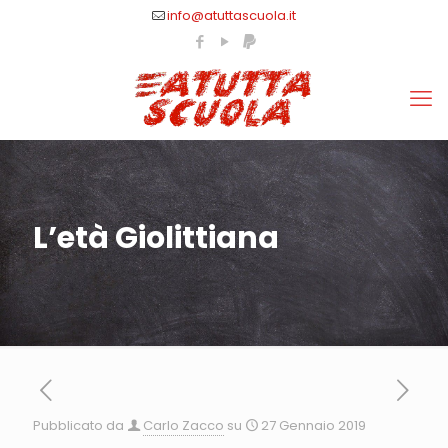
info@atuttascuola.it
L’età Giolittiana
Pubblicato da
Carlo Zacco
su
27 Gennaio 2019