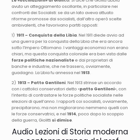
Le «oscillazioni» di Giolitti
. Si dice che Giolitti abbia
avuto un atteggiamento oscillante, in particolare nei
confronti dei Socialisti: se da un lato aveva attuato
riforme promosse dai socialisti, dall’altro operò scelte
ambivalenti, che favorivano partiti opposti:
1)
1911 – Conquista della Libia
. Nel 1911 diede avvio ad
una guerra per la conquista della Libia che era ancora
sotto l’Impero Ottomano. I vantaggi economici non erano
chiari, ma questa conquista coloniale era ben vista dalle
forze politiche nazionaliste
e dai proprietari di
banche e industrie, che ne trassero, ovviamente,
guadagno. La Libia fu annessa nel
1913
.
2)
1913 – Patto Gentiloni
. Nel 1913 strinse un accordo
con i cattolici conservatori detto «
patto Gentiloni
», con
l’intento di contrastare le forze politiche socialiste nelle
elezioni di quell’anno. I rapporti coi socialisti, ovviamente,
precipitarono; ma non migliorarono nemmeno quelli con
le forze conservatrici, e nel
1914
, poco dopo lo scoppio
della guerra, Giolitti
si dimise
.
Audio Lezioni di Storia moderna