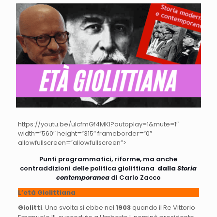
https://youtu.be/ulcfmGf4MKI?autoplay=1&mute=1″
width=”560″ height=”315″ frameborder=”0″
allowfullscreen=”allowfullscreen”>
Punti programmatici, riforme, ma anche
contraddizioni delle politica giolittiana
dalla
Storia
contemporanea
di Carlo Zacco
L’età Giolittiana
Giolitti
. Una svolta si ebbe nel
1903
quando il Re Vittorio