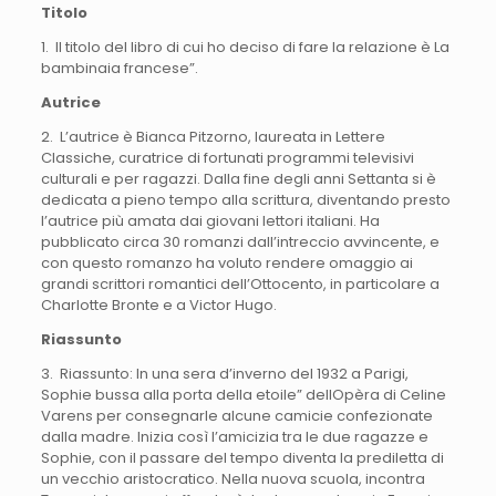
Titolo
1. Il titolo del libro di cui ho deciso di fare la relazione è La
bambinaia francese”.
Autrice
2. L’autrice è Bianca Pitzorno, laureata in Lettere
Classiche, curatrice di fortunati programmi televisivi
culturali e per ragazzi. Dalla fine degli anni Settanta si è
dedicata a pieno tempo alla scrittura, diventando presto
l’autrice più amata dai giovani lettori italiani. Ha
pubblicato circa 30 romanzi dall’intreccio avvincente, e
con questo romanzo ha voluto rendere omaggio ai
grandi scrittori romantici dell’Ottocento, in particolare a
Charlotte Bronte e a Victor Hugo.
Riassunto
3. Riassunto: In una sera d’inverno del 1932 a Parigi,
Sophie bussa alla porta della etoile” dellOpèra di Celine
Varens per consegnarle alcune camicie confezionate
dalla madre. Inizia così l’amicizia tra le due ragazze e
Sophie, con il passare del tempo diventa la prediletta di
un vecchio aristocratico. Nella nuova scuola, incontra