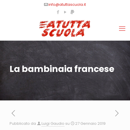
info@atuttascuola.it
La bambinaia francese
Pubblicato da
Luigi Gaudio
su
27 Gennaio 2019