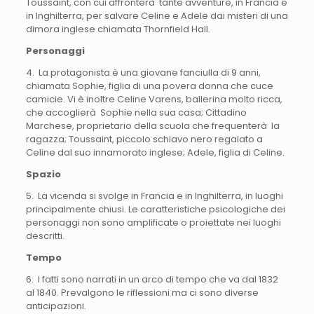
Toussaint, con cui affronterà tante avventure, in Francia e
in Inghilterra, per salvare Celine e Adele dai misteri di una
dimora inglese chiamata Thornfield Hall.
Personaggi
4. La protagonista è una giovane fanciulla di 9 anni,
chiamata Sophie, figlia di una povera donna che cuce
camicie. Vi è inoltre Celine Varens, ballerina molto ricca,
che accoglierà Sophie nella sua casa; Cittadino
Marchese, proprietario della scuola che frequenterà la
ragazza; Toussaint, piccolo schiavo nero regalato a
Celine dal suo innamorato inglese; Adele, figlia di Celine.
Spazio
5. La vicenda si svolge in Francia e in Inghilterra, in luoghi
principalmente chiusi. Le caratteristiche psicologiche dei
personaggi non sono amplificate o proiettate nei luoghi
descritti.
Tempo
6. I fatti sono narrati in un arco di tempo che va dal 1832
al 1840. Prevalgono le riflessioni ma ci sono diverse
anticipazioni.