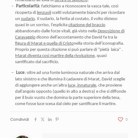
rimandano all’idea di
terra e di sepolcro
.
–
Particolarità
: fatichiamo a riconoscere la vasca tale, così
ricoperta di
lenzuoli
scelti volutamente bianchi per ricordare
un
sudario
. Il sudario, la ferita al costato, il volto disteso
quasi in un sorriso, l’esplicita
citazione del braccio
abbandonato dalle forze vitali, già visto nella
Deposizione
di
Caravaggio
dicono dell’accostamento che David fa tra la
figura di Marat e quella di Cristo
nella storia dell’iconografia.
Proprio per questa citazione si può parlare di “pietà laica” .
Marat diventa così martire della rivoluzione
, quasi
santificato dal sacrificio.
–
Luce
: oltre ad una fonte luminosa naturale che arriva dal
lato sinistro e che illumina il cadavere di Marat, David sceglie
di aggiungere anche un’altra
luce, innaturale
, che proviene
dall’angolo opposto (quello in alto a destra) e che si diffonde
per il buio vuoto che domina la parte superiore della tesa,
come fosse luce scesa dal cielo per santificare il martire.
Condividi
0