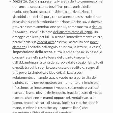
–
Soggetto
: David rappresenta Marat a delitto commesso ma
non ancora scoperto da terzi. Tra i protagonisti della
rivoluzione francese era considerato dai rivoluzionari
giacobini uno dei più puri, con un’aurea quasi sacrale. Il suo
assassinio suscitò profonda emozione. Anche David doveva
provare sincera ammirazione per lui, come mostra la
dedica
“
A Marat, David”
alla base
dell’austera cassa di legno
, un
omaggio esplicito per lui. La scena è immediatamente chiara,
perché nella sua
essenzialità
descrive l’accaduto con
pochi
elementi
(il coltello nell’angolo a sinistra, le lettere, la vasca).
–
Impostazione della scena
: tutta la scena “pesa” in basso, è
concentrata nella parte bassa
del dipinto (suggerito
dall’abbandonarsi a terra del corpo e dallo spazio riempito di
oggetti, tra cui la spoglia cassa usata da scrittoio, segno di
una povertà simbolica e ideologica). Lascia così,
volutamente, un ampio spazio
vuoto nella parte alta
del
dipinto, come per permettere un momento di silenzio e di
riflessione. Le
linee
compositive
sono solamente o
verticali
(cassa di legno, pieghe del lenzuolo, braccio destro di Marat
e penna che tiene in mano) oppure
orizzontali
(vasca da
bagno, braccio sinistro di Marat, foglio scritto che tiene in
mano, e infine la testa che segue questa linea) che