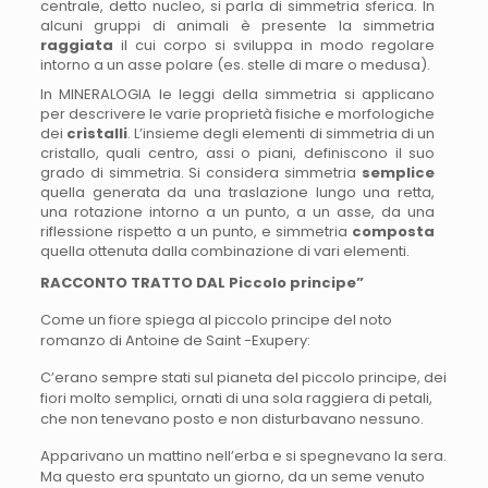
centrale, detto nucleo, si parla di simmetria sferica. In
alcuni gruppi di animali è presente la simmetria
raggiata
il cui corpo si sviluppa in modo regolare
intorno a un asse polare (es. stelle di mare o medusa).
In MINERALOGIA le leggi della simmetria si applicano
per descrivere le varie proprietà fisiche e morfologiche
dei
cristalli
. L’insieme degli elementi di simmetria di un
cristallo, quali centro, assi o piani, definiscono il suo
grado di simmetria. Si considera simmetria
semplice
quella generata da una traslazione lungo una retta,
una rotazione intorno a un punto, a un asse, da una
riflessione rispetto a un punto, e simmetria
composta
quella ottenuta dalla combinazione di vari elementi.
RACCONTO TRATTO DAL Piccolo principe”
Come un fiore spiega al piccolo principe del noto
romanzo di Antoine de Saint -Exupery:
C’erano sempre stati sul pianeta del piccolo principe, dei
fiori molto semplici, ornati di una sola raggiera di petali,
che non tenevano posto e non disturbavano nessuno.
Apparivano un mattino nell’erba e si spegnevano la sera.
Ma questo era spuntato un giorno, da un seme venuto