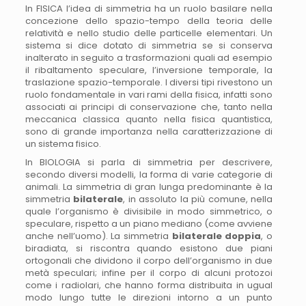
In FISICA l’idea di simmetria ha un ruolo basilare nella
concezione dello spazio-tempo della teoria delle
relatività e nello studio delle particelle elementari. Un
sistema si dice dotato di simmetria se si conserva
inalterato in seguito a trasformazioni quali ad esempio
il ribaltamento speculare, l’inversione temporale, la
traslazione spazio-temporale. I diversi tipi rivestono un
ruolo fondamentale in vari rami della fisica, infatti sono
associati ai principi di conservazione che, tanto nella
meccanica classica quanto nella fisica quantistica,
sono di grande importanza nella caratterizzazione di
un sistema fisico.
In BIOLOGIA si parla di simmetria per descrivere,
secondo diversi modelli, la forma di varie categorie di
animali. La simmetria di gran lunga predominante è la
simmetria
bilaterale
, in assoluto la più comune, nella
quale l’organismo è divisibile in modo simmetrico, o
speculare, rispetto a un piano mediano (come avviene
anche nell’uomo). La simmetria
bilaterale doppia
, o
biradiata, si riscontra quando esistono due piani
ortogonali che dividono il corpo dell’organismo in due
metà speculari; infine per il corpo di alcuni protozoi
come i radiolari, che hanno forma distribuita in ugual
modo lungo tutte le direzioni intorno a un punto