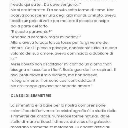
freddo qui da te… Da dove vengo io…”
Ma si era interrotto. Era venuto sotto forma di seme. Non
poteva conoscere nulla degli altri mondi. Umiliato, aveva
tossito un paio di volte per mettere il piccolo principe
dalla parte del torto.
“E questo paravento?”
“Andavo a cercarlo, ma tu mi parlavi!”
Allora aveva forzato la sua tosse per fargli venire dei
rimorsi. Così il piccolo principe, nonostante tutta la buona
volontà del suo amore, aveva cominciato a dubitare di
lui.”
Avrei dovuto non ascoltarlo” mi confidò un giorno “non
bisogna mi ascoltare i fiori”. Basta guardarli e respirarli. Il
mio, profumava il mio pianeta, ma non sapevo
rallegrarmene. I fiori sono così contraddittori!
Ma ero troppo giovane per saperlo amare.”
CLASSI DI SIMMETRIE
La simmetria è la base per la nostra comprensione
scientifica dell’universo. La cristallografia è lo studio delle
simmetrie dei cristalli. Numerose forme naturali, dalle
stelle di mare ai fiocchi di neve, dai virus alle galassie,
mostrano simmetrie stupefacenti. Gli oggetti artificiali