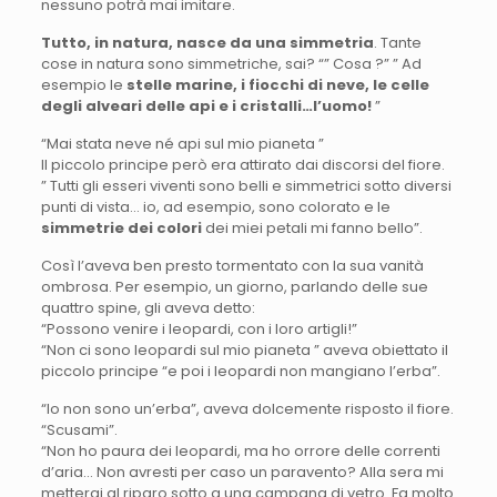
nessuno potrà mai imitare.
Tutto, in natura, nasce da una simmetria
. Tante
cose in natura sono simmetriche, sai? “” Cosa ?” ” Ad
esempio le
stelle marine, i fiocchi di neve, le celle
degli alveari delle api e i cristalli…l’uomo!
”
“Mai stata neve né api sul mio pianeta ”
Il piccolo principe però era attirato dai discorsi del fiore.
” Tutti gli esseri viventi sono belli e simmetrici sotto diversi
punti di vista… io, ad esempio, sono colorato e le
simmetrie dei colori
dei miei petali mi fanno bello”.
Così l’aveva ben presto tormentato con la sua vanità
ombrosa. Per esempio, un giorno, parlando delle sue
quattro spine, gli aveva detto:
“Possono venire i leopardi, con i loro artigli!”
“Non ci sono leopardi sul mio pianeta ” aveva obiettato il
piccolo principe “e poi i leopardi non mangiano l’erba”.
“Io non sono un’erba”, aveva dolcemente risposto il fiore.
“Scusami”.
“Non ho paura dei leopardi, ma ho orrore delle correnti
d’aria… Non avresti per caso un paravento? Alla sera mi
metterai al riparo sotto a una campana di vetro. Fa molto