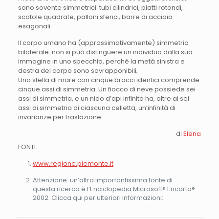
sono sovente simmetrici: tubi cilindrici, piatti rotondi,
scatole quadrate, palloni sferici, barre di acciaio
esagonali.
Il corpo umano ha (approssimativamente) simmetria
bilaterale: non si può distinguere un individuo dalla sua
immagine in uno specchio, perché la metà sinistra e
destra del corpo sono sovrapponibili
.
Una stella di mare con cinque bracci identici comprende
cinque assi di simmetria. Un fiocco di neve possiede sei
assi di simmetria, e un nido d’api infinito ha, oltre ai sei
assi di simmetria di ciascuna celletta, un’infinità di
invarianze per traslazione.
di
Elena
FONTI:
www.regione.piemonte.it
Attenzione: un’altra importantissima fonte di
questa ricerca è l’Enciclopedia Microsoft® Encarta®
2002. Clicca qui per ulteriori informazioni: