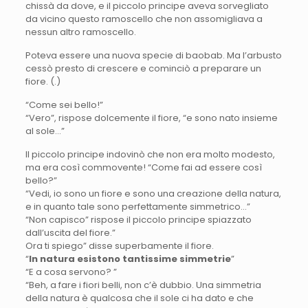
chissà da dove, e il piccolo principe aveva sorvegliato
da vicino questo ramoscello che non assomigliava a
nessun altro ramoscello.
Poteva essere una nuova specie di baobab. Ma l’arbusto
cessò presto di crescere e cominciò a preparare un
fiore. (.)
“Come sei bello!”
“Vero”, rispose dolcemente il fiore, “e sono nato insieme
al sole…”
Il piccolo principe indovinò che non era molto modesto,
ma era così commovente! “Come fai ad essere così
bello?”
“Vedi, io sono un fiore e sono una creazione della natura,
e in quanto tale sono perfettamente simmetrico…”
“Non capisco” rispose il piccolo principe spiazzato
dall’uscita del fiore.”
Ora ti spiego” disse superbamente il fiore.
“
In natura esistono tantissime simmetrie
”
“E a cosa servono? ”
“Beh, a fare i fiori belli, non c’è dubbio. Una simmetria
della natura è qualcosa che il sole ci ha dato e che