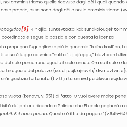
, noi amministriamo quelle ricevute dagli dèi i quali quando 
 cose proprie, esse sono degli dèi e noi le amministriamo (v
eopagitico
[6]
, 4 :” ajlla; suntevtaktai kai; sunakolouqei’ toi'”
 è coordinata e segue la pazzia e con questa la licenza.
ta propugna l’uguaglianza più in generale:”kei’no kavll’ion, t
fatti essa è legge cosmica:”nukto;” t j ajfegge;” blevfaron hJli
ce del sole percorrono uguale il ciclo annuo. Ora se il sole 
rte uguale del palazzo (su; d j oujk ajnevxh/ dwmavtwn e[cwn 
e, un’ingiustizia fortunata (tiv th;n turannivd j, ajdikivan euj
cosa vuota (kenovn, v. 551) di fatto. O vuoi avere molte pen
vità del potere dicendo a Polinice che Eteocle pagherà a car
gnabit. Est haec poena.
Questo è il fio da pagare
“(v.645-646