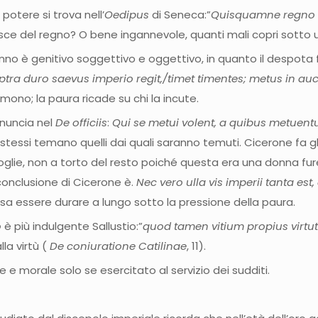
potere si trova nell’
Oedipus
di Seneca:”
Quisquamne regno 
isce del regno? O bene ingannevole, quanti mali copri sotto u
anno è genitivo soggettivo e oggettivo, in quanto il despota 
ptra duro saevus imperio regit,/timet timentes; metus in au
mono; la paura ricade su chi la incute.
enuncia nel
De officiis
:
Qui se metui volent, a quibus metuent
stessi temano quelli dai quali saranno temuti. Cicerone fa gli
moglie, non a torto del resto poiché questa era una donna fur
a conclusione di Cicerone è.
Nec vero ulla vis imperii tanta es
sa essere durare a lungo sotto la pressione della paura.
o
è più indulgente Sallustio:”
quod tamen vitium propius virtu
lla virtù (
De coniuratione Catilinae
, 11).
 e morale solo se esercitato al servizio dei sudditi.