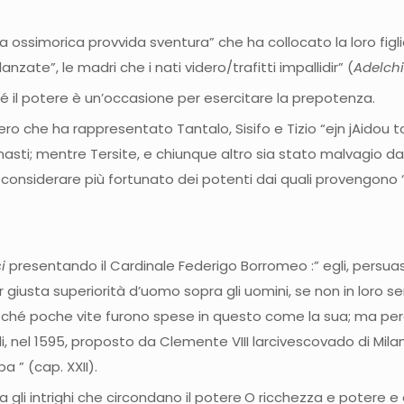
a ossimorica provvida sventura” che ha collocato la loro figlia
nzate”, le madri che i nati videro/trafitti impallidir” (
Adelch
é il potere è un’occasione per esercitare la prepotenza.
 che ha rappresentato Tantalo, Sisifo e Tizio “ejn jAidou t
asti; mentre Tersite, e chiunque altro sia stato malvagio da 
 considerare più fortunato dei potenti dai quali provengono 
i
presentando il Cardinale Federigo Borromeo :” egli, persuaso
giusta superiorità d’uomo sopra gli uomini, se non in loro ser
ui; ché poche vite furono spese in questo come la sua; ma 
ogli, nel 1595, proposto da Clemente VIII larcivescovado di Mi
 ” (cap. XXII).
gli intrighi che circondano il potere
O ricchezza e potere e 