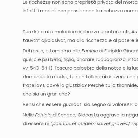
Le ricchezze non sono proprietà privata dei mortali
Infatti i mortali non possiedono le ricchezze come
Pure Isocrate maledice ricchezza e potere: cfr.
Ar
tauvth” ajkolasiva”, ma alla ricchezza e al potere
Del resto, e torniamo alle
Fenicie
di Euripide Giocas
quello è più bello, figlio, onorare l’uguaglianza; in
vv. 543-544), l’oscura palpebra della notte e la lu
domanda la madre, tu non tollererai di avere una pa
fratello? E dov’è la giustizia? Perché tu la tirannid
che sia un gran che?
Pensi che essere guardati sia segno di valore? E’ 
Nelle
Fenicie
di
Seneca, Giocasta aggrava la negati
di essere re:”
poenas, et quidem solvet graves:/ re