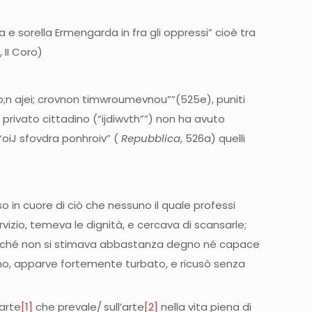
 e sorella Ermengarda in fra gli oppressi” cioè tra
i
, II Coro)
o;n ajei; crovnon timwroumevnou””(525e), puniti
privato cittadino (“ijdiwvth””) non ha avuto
“oiJ sfovdra ponhroiv” (
Repubblica
, 526a) quelli
 in cuore di ciò che nessuno il quale professi
vizio, temeva le dignità, e cercava di scansarle;
perché non si stimava abbastanza degno né capace
lano, apparve fortemente turbato, e ricusò senza
arte
[1]
che prevale/
sull’arte
[2]
nella vita piena di