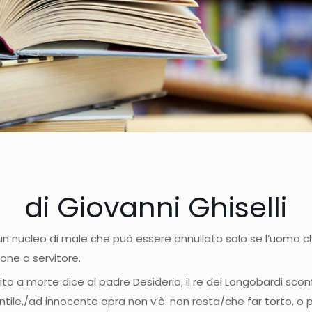
di Giovanni Ghiselli
n nucleo di male che può essere annullato solo se l’uomo che
one a servitore.
to a morte dice al padre Desiderio, il re dei Longobardi scon
gentile,/ad innocente opra non v’è: non resta/che far torto, o