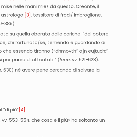
 mise nelle mani mie/ da questo, Creonte, il
e astrologo
[3]
, tessitore di frodi/ imbroglione,
80-389).
tirata su quella oberata dalle cariche :”del potere
felice, chi fortunato/se, temendo e guardando di
osto che essendo tiranno (“dhmovth” a]n eujtuch;”-
 per paura di attentati ” (
Ione
, vv. 621-628).
n, 630) né avere pene cercando di salvare la
l “di più”
[4]
.
”, vv. 553-554, che cosa è il più? ha soltanto un