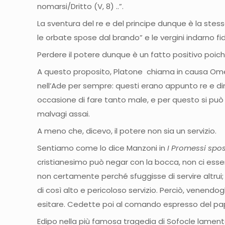
nomarsi/Dritto (V, 8) ..”.
La sventura del re e del principe dunque è la stess
le orbate spose dal brando” e le vergini indarno fida
Perdere il potere dunque è un fatto positivo poich
A questo proposito, Platone chiama in causa Omero
nell’Ade per sempre: questi erano appunto re e din
occasione di fare tanto male, e per questo si può
malvagi assai.
A meno che, dicevo, il potere non sia un servizio.
Sentiamo come lo dice Manzoni in
I Promessi spos
cristianesimo può negar con la bocca, non ci esser 
non certamente perché sfuggisse di servire altr
di così alto e pericoloso servizio. Perciò, venend
esitare. Cedette poi al comando espresso del papa
Edipo nella più famosa tragedia di Sofocle lamenta 