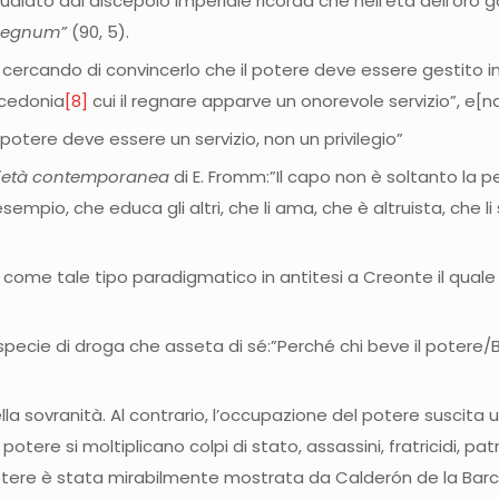
pudiato dal discepolo imperiale ricorda che nell’età dell’or
 regnum”
(90, 5).
cercando di convincerlo che il potere deve essere gestito i
acedonia
[8]
cui il regnare apparve un onorevole servizio”, e[
potere deve essere un servizio, non un privilegio”
ocietà contemporanea
di E. Fromm:”Il capo non è soltanto la
empio, che educa gli altri, che li ama, che è altruista, che 
 come tale tipo paradigmatico in antitesi a Creonte il quale
na specie di droga che asseta di sé:”Perché chi beve il poter
 sovranità. Al contrario, l’occupazione del potere suscita un 
otere si moltiplicano colpi di stato, assassini, fratricidi, patr
l potere è stata mirabilmente mostrata da Calderón de la Bar