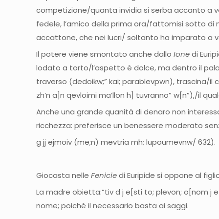
competizione/quanta invidia si serba accanto a voi
fedele, l’amico della prima ora/fattomisi sotto 
accattone, che nei lucri/ soltanto ha imparato a v
Il potere viene smontato anche dallo
Ione
di Eurip
lodato a torto/l’aspetto è dolce, ma dentro il pala
traverso (dedoikw;” kai; parablevpwn), trascina/il
zh’n a]n qevloimi ma’llon h] tuvranno” w[n”),/il qu
Anche una grande quanità di denaro non interessa 
ricchezza: preferisce un benessere moderato senz
g jj ejmoiv (me;n) mevtria mh; lupoumevnw/ 632).
Giocasta nelle
Fenicie
di Euripide
si oppone al figli
La madre obietta:”tiv d j e[sti to; plevon; o[nom j e
nome; poiché il necessario basta ai saggi.