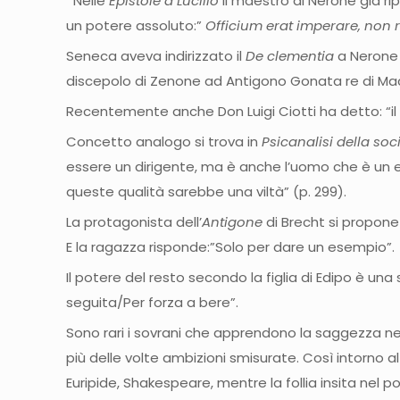
Nelle
Epistole a Lucilio
il maestro di Nerone già ri
un potere assoluto:”
Officium erat imperare, non
Seneca aveva indirizzato il
De clementia
a Nerone 
discepolo di Zenone ad Antigono Gonata re di M
Recentemente anche Don Luigi Ciotti ha detto: “il 
Concetto analogo si trova in
Psicanalisi della s
essere un dirigente, ma è anche l’uomo che è un es
queste qualità sarebbe una viltà” (p. 299).
La protagonista dell’
Antigone
di Brecht si propone
E la ragazza risponde:”Solo per dare un esempio”.
Il potere del resto secondo la figlia di Edipo è u
seguita/Per forza a bere”.
Sono rari i sovrani che apprendono la saggezza nella
più delle volte ambizioni smisurate. Così intorno al p
Euripide, Shakespeare, mentre la follia insita ne