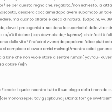
,/ se per questo regno che, regalato,/non richiesto, la città
di nascosto, desidera cacciarmi/dopo avere subornato un tal
edere, ma quanto all’arte è cieco di natura. (Edipo
re
, vv. 3
ide, dove il protagonista sostiene la superiorità della vita ri
zzo/c’è il dolore (tajn dovmoisi de;- luphrav): chi infatti è 
 corso della vita? Preferirei vivere/da popolano felice piutt
ale si compiace di avere amici malvagi,/mentre odia i generosi
a Ione che non vuole stare a sentire rumori( yovfou~ kluvei
a dolore (ei[h
o Eteocle il quale incentra tutto il suo elogio della tirannide su
[cei monon:/ejpei; tav g j ajrkounq j iJkana; toi'” ge swvfrosin