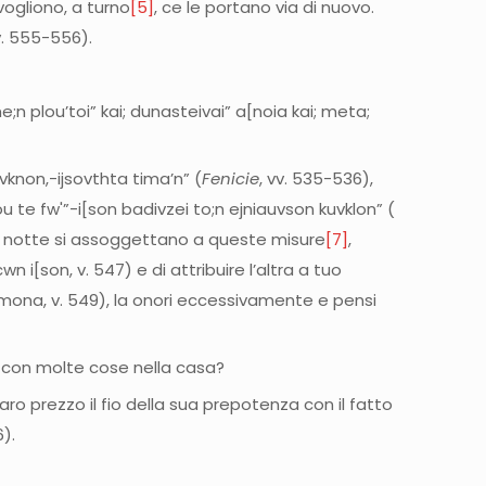
vogliono, a turno
[5]
, ce le portano via di nuovo.
v. 555-556).
 me;n plou’toi” kai; dunasteivai” a[noia kai; meta;
evknon,-ijsovthta tima’n” (
Fenicie
, vv. 535-536),
vou te fw'”-i[son badivzei to;n ejniauvson kuvklon” (
e la notte si assoggettano a queste misure
[7]
,
i[son, v. 547) e di attribuire l’altra a tuo
daivmona, v. 549), la onori eccessivamente e pensi
e con molte cose nella casa?
o prezzo il fio della sua prepotenza con il fatto
).