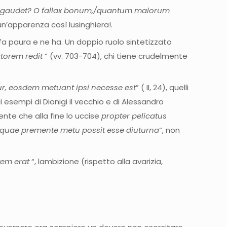
gaudet? O fallax bonum,/quantum malorum
n’apparenza così lusinghiera!.
fa paura e ne ha. Un doppio ruolo sintetizzato
ctorem redit
” (vv. 703-704), chi tiene crudelmente
ur, eosdem metuant ipsi necesse est
” ( II, 24), quelli
 esempi di Dionigi il vecchio e di Alessandro
ente che alla fine lo uccise
propter pelicatus
t, quae premente metu possit esse diuturna
“, non
tem erat
“, lambizione (rispetto alla avarizia,