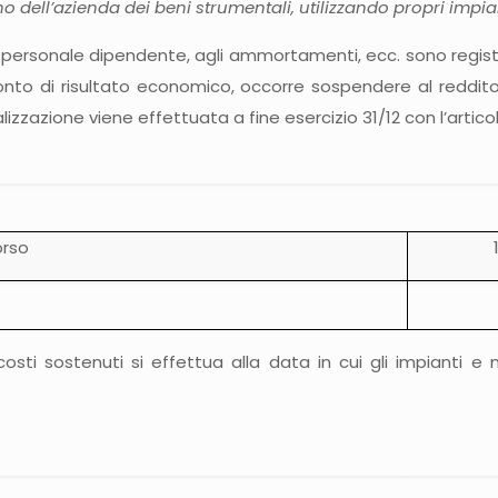
no dell’azienda dei beni strumentali, utilizzando propri impi
, al personale dipendente, agli ammortamenti, ecc. sono regis
nto di risultato economico, occorre sospendere al reddito d
alizzazione viene effettuata a fine esercizio 31/12 con l’artico
orso
 costi sostenuti si effettua alla data in cui gli impianti