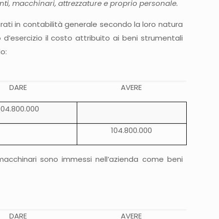
anti, macchinari, attrezzature e proprio personale.
trati in contabilità generale secondo la loro natura
’esercizio il costo attribuito ai beni strumentali
lo:
DARE
AVERE
104.800.000
104.800.000
 e macchinari sono immessi nell’azienda come beni
DARE
AVERE